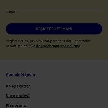
E-mail
*
REĢISTRĒJIET MANI
Reģistrējoties, jūs piekrītat personas datu apstrādei
privātuma politikā
Konfidencialitātes politika
.
Apmeklētājiem
Ko apskatīt?
Kurp doties?
Plānošana