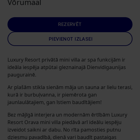
Võrumaal
REZERVĒT
PIEVIENOT IZLASEI
Luxury Resort privātā mini villa ar spa funkcijām ir
ideāla iespēja atpūtai gleznainajā Dienvidigaunijas
paugurainē.
Ar plašām stikla sienām māja un sauna ar lielu terasi,
kurā ir burbuļvanna, ir piemērota gan
jaunlaulātajiem, gan īstiem baudītājiem!
Bez mājīgā interjera un modernām ērtībām Luxury
Resort Orava mini villa piedāvā arī ideālu iespēju
izveidot saikni ar dabu. No rīta pamosties putnu
dziesmu pavadībā, dienā vari baudīt pastaigas