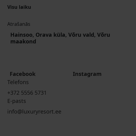
Visu laiku
Atrašanās
Hainsoo, Orava küla, Võru vald, Võru
maakond
Facebook
Instagram
Telefons
+372 5556 5731
E-pasts
info@luxuryresort.ee