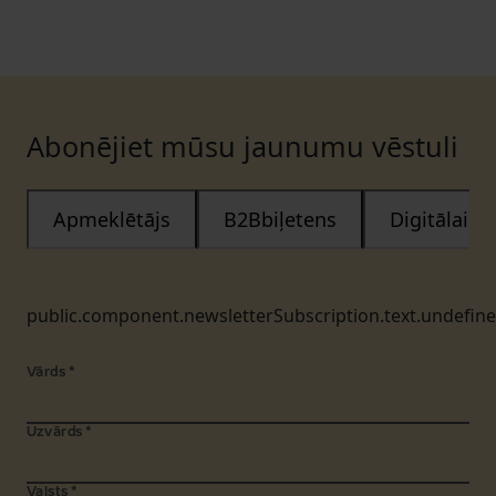
Abonējiet mūsu jaunumu vēstuli
Apmeklētājs
B2Bbiļetens
Digitālais
public.component.newsletterSubscription.text.undefin
Vārds
*
Uzvārds
*
Valsts
*