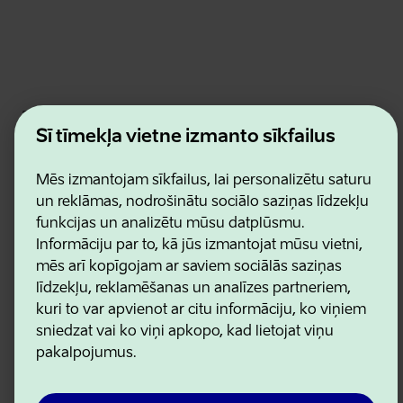
Estonian Business and Innovation Agency
Kontakti
Šī tīmekļa vietne izmanto sīkfailus
Sadarbības partneri
Lietošanas noteikumi
Mēs izmantojam sīkfailus, lai personalizētu saturu
Sīkdatņu un konfidencialitātes politika
un reklāmas, nodrošinātu sociālo saziņas līdzekļu
funkcijas un analizētu mūsu datplūsmu.
Informāciju par to, kā jūs izmantojat mūsu vietni,
mēs arī kopīgojam ar saviem sociālās saziņas
līdzekļu, reklamēšanas un analīzes partneriem,
kuri to var apvienot ar citu informāciju, ko viņiem
sniedzat vai ko viņi apkopo, kad lietojat viņu
pakalpojumus.