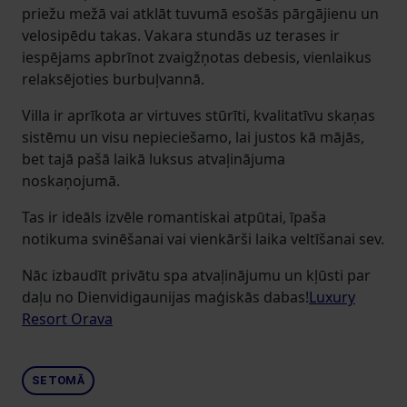
priežu mežā vai atklāt tuvumā esošās pārgājienu un
velosipēdu takas. Vakara stundās uz terases ir
iespējams apbrīnot zvaigžņotas debesis, vienlaikus
relaksējoties burbuļvannā.
Villa ir aprīkota ar virtuves stūrīti, kvalitatīvu skaņas
sistēmu un visu nepieciešamo, lai justos kā mājās,
bet tajā pašā laikā luksus atvaļinājuma
noskaņojumā.
Tas ir ideāls izvēle romantiskai atpūtai, īpaša
notikuma svinēšanai vai vienkārši laika veltīšanai sev.
Nāc izbaudīt privātu spa atvaļinājumu un kļūsti par
daļu no Dienvidigaunijas maģiskās dabas!
Luxury
Resort Orava
SETOMĀ