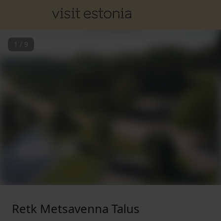
1
/
9
Retk Metsavenna Talus