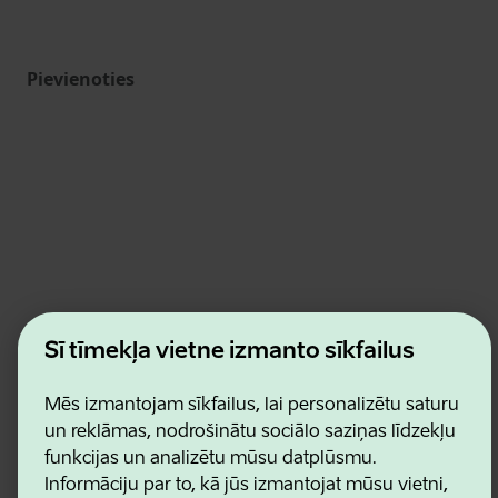
Pievienoties
Estonian Business and Innovation Agency
Šī tīmekļa vietne izmanto sīkfailus
Kontakti
Sadarbības partneri
Lietošanas noteikumi
Mēs izmantojam sīkfailus, lai personalizētu saturu
Sīkdatņu un konfidencialitātes politika
un reklāmas, nodrošinātu sociālo saziņas līdzekļu
funkcijas un analizētu mūsu datplūsmu.
Informāciju par to, kā jūs izmantojat mūsu vietni,