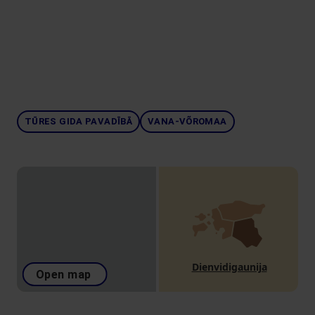
TŪRES GIDA PAVADĪBĀ
VANA-VÕROMAA
Dienvidigaunija
Open map