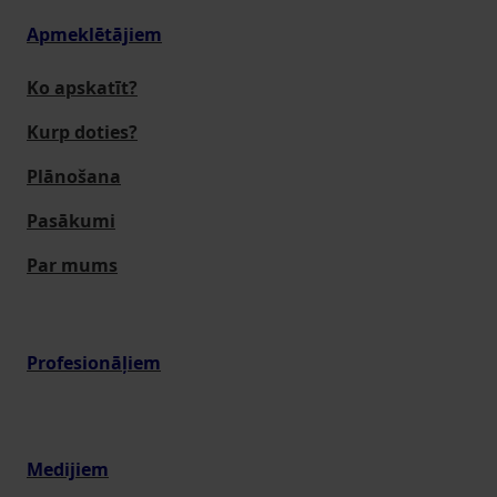
Apmeklētājiem
Ko apskatīt?
Kurp doties?
Plānošana
Pasākumi
Par mums
Profesionāļiem
Medijiem