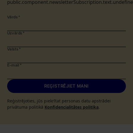
public.component.newsletterSubscription.text.undefin
Vārds
*
Uzvārds
*
Valsts
*
E-mail
*
REĢISTRĒJIET MANI
Reģistrējoties, jūs piekrītat personas datu apstrādei
privātuma politikā
Konfidencialitātes politika
.