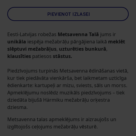
PIEVIENOT IZLASEI
Eesti-Latvijas robežas
Metsavenna Talā
jums ir
unikāla
iespēja mežabrāļu pārgājiena laikā
meklēt
slēptuvi
mežabrāļus
,
uzturēties bunkurā
,
klausīties
patiesos
stāstus.
Piedzīvojums turpinās Metsavenna ēdināšanas vietā,
kur tiek piedāvāta vienkārša, bet laikmetam uzticīga
ēdienkarte: kartupeļi ar mizu, sviests, sāls un morss.
Apmeklējumu noslēdz muzikāls piedzīvojums – tiek
dziedāta bijušā Härmiku mežabrāļu orķestra
dziesma.
Metsavenna talas apmeklējums ir aizraujošs un
izglītojošs ceļojums mežabrāļu vēsturē.