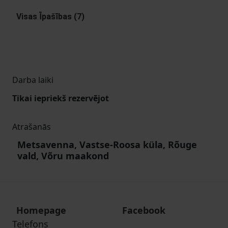
Visas Īpašības (7)
Darba laiki
Tikai iepriekš rezervējot
Atrašanās
Metsavenna, Vastse-Roosa küla, Rõuge
vald, Võru maakond
Homepage
Facebook
Telefons