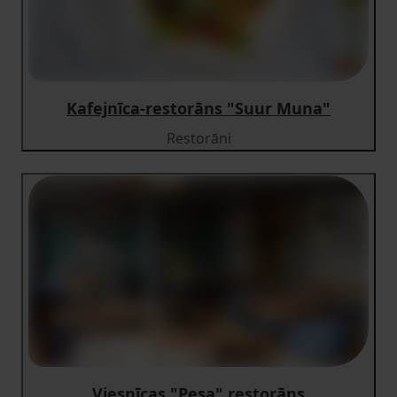
Kafejnīca-restorāns "Suur Muna"
Restorāni
Viesnīcas "Pesa" restorāns