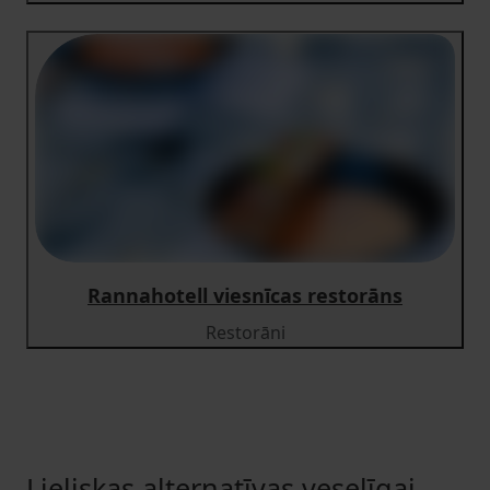
Rannahotell viesnīcas restorāns
Restorāni
Lieliskas alternatīvas veselīgai