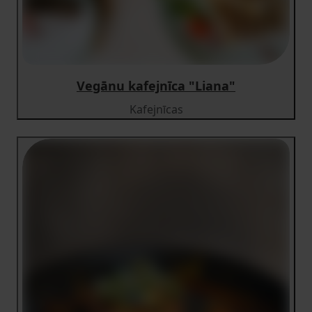
Vegānu kafejnīca "Liana"
Kafejnīcas