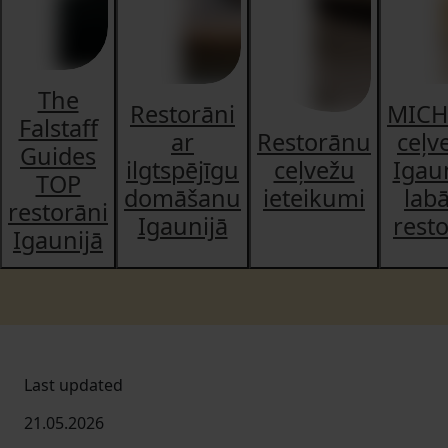
The
Restorāni
MICH
Falstaff
ar
Restorānu
ceļv
Guides
ilgtspējīgu
ceļvežu
Igau
TOP
domāšanu
ieteikumi
lab
restorāni
Igaunijā
rest
Igaunijā
Last updated
21.05.2026