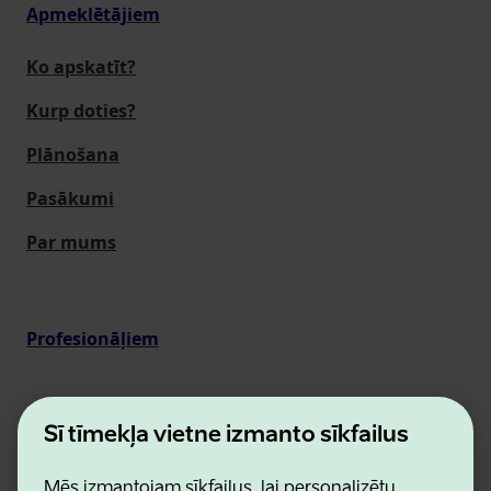
Apmeklētājiem
Ko apskatīt?
Kurp doties?
Plānošana
Pasākumi
Par mums
Profesionāļiem
Šī tīmekļa vietne izmanto sīkfailus
Medijiem
Mēs izmantojam sīkfailus, lai personalizētu