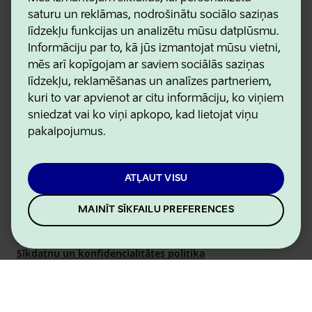
saturu un reklāmas, nodrošinātu sociālo saziņas
līdzekļu funkcijas un analizētu mūsu datplūsmu.
Pievienoties
Informāciju par to, kā jūs izmantojat mūsu vietni,
mēs arī kopīgojam ar saviem sociālās saziņas
līdzekļu, reklamēšanas un analīzes partneriem,
kuri to var apvienot ar citu informāciju, ko viņiem
sniedzat vai ko viņi apkopo, kad lietojat viņu
pakalpojumus.
ATĻAUT VISU
Estonian Business and Innovation Agency
Kontakti
MAINĪT SĪKFAILU PREFERENCES
Sadarbības partneri
Lietošanas noteikumi
Sīkdatņu un konfidencialitātes politika