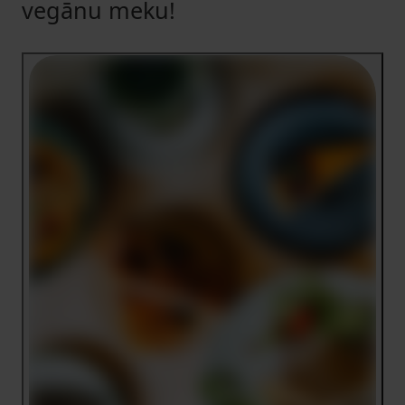
vegānu meku!