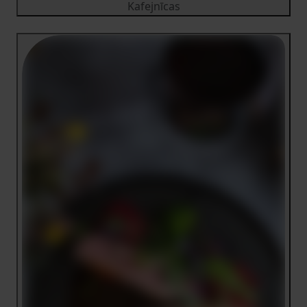
Kafejnīcas