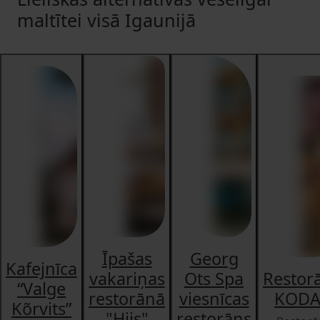
maltītei visā Igaunijā
Īpašas
Georg
Kafejnīca
vakariņas
Ots Spa
Restor
“Valge
restorānā
viesnīcas
KODA
Kõrvits”
"Hiis"
restorāns