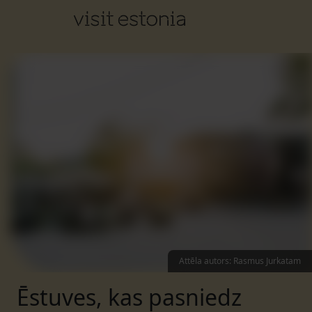
Attēla autors
:
Rasmus Jurkatam
Ēstuves, kas pasniedz