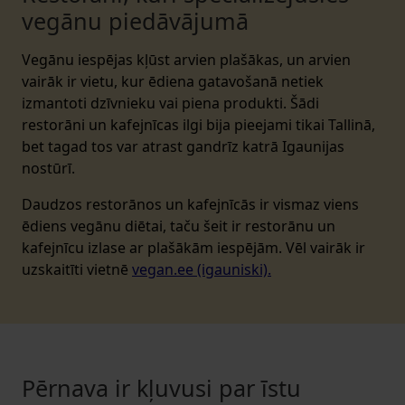
vegānu piedāvājumā
Vegānu iespējas kļūst arvien plašākas, un arvien
vairāk ir vietu, kur ēdiena gatavošanā netiek
izmantoti dzīvnieku vai piena produkti. Šādi
restorāni un kafejnīcas ilgi bija pieejami tikai Tallinā,
bet tagad tos var atrast gandrīz katrā Igaunijas
nostūrī.
Daudzos restorānos un kafejnīcās ir vismaz viens
ēdiens vegānu diētai, taču šeit ir restorānu un
kafejnīcu izlase ar plašākām iespējām. Vēl vairāk ir
uzskaitīti vietnē
vegan.ee (igauniski).
Pērnava ir kļuvusi par īstu