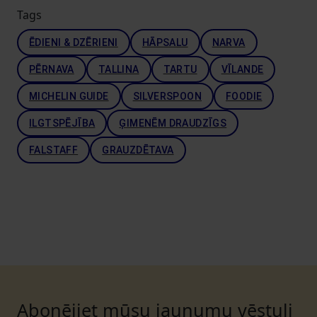
Tags
ĒDIENI & DZĒRIENI
HĀPSALU
NARVA
PĒRNAVA
TALLINA
TARTU
VĪLANDE
MICHELIN GUIDE
SILVERSPOON
FOODIE
ILGTSPĒJĪBA
ĢIMENĒM DRAUDZĪGS
FALSTAFF
GRAUZDĒTAVA
Abonējiet mūsu jaunumu vēstuli