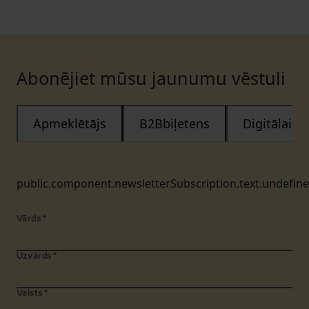
Abonējiet mūsu jaunumu vēstuli
Apmeklētājs
B2Bbiļetens
Digitālais
public.component.newsletterSubscription.text.undefin
Vārds
*
Uzvārds
*
Valsts
*