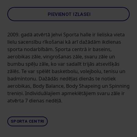
PIEVIENOT IZLASEI
2009. gadā atvērtā Jehvi Sporta halle ir lieliska vieta
lielu sacensību rīkošanai kā arī dažādām ikdienas
sporta nodarbībām. Sporta centrā ir baseins,
aerobikas zāle, vingrošanas zāle, svaru zāle un
bumbu spēļu zāle, ko var sadalīt trijās atsevišķās
zālēs. Te var spēlēt basketbolu, volejbolu, tenisu un
badmintonu. Dažādās nedēļas dienās te notiek
aerobikas, Body Balance, Body Shapeing un Spinning
treniņi. Individuālajiem apmeklētājiem svaru zāle ir
atvērta 7 dienas nedēļā.
SPORTA CENTRI