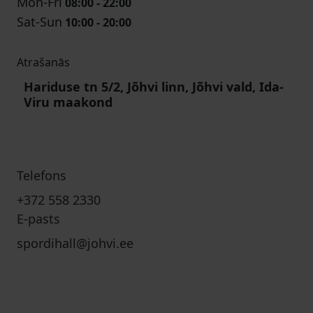
Mon-Fri
08:00 - 22:00
Sat-Sun
10:00 - 20:00
Atrašanās
Hariduse tn 5/2, Jõhvi linn, Jõhvi vald, Ida-
Viru maakond
Telefons
+372 558 2330
E-pasts
spordihall@johvi.ee