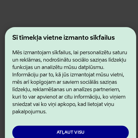
Estonian Business and Innovation Agency
Šī tīmekļa vietne izmanto sīkfailus
Kontakti
Sadarbības partneri
Lietošanas noteikumi
Mēs izmantojam sīkfailus, lai personalizētu saturu
Sīkdatņu un konfidencialitātes politika
un reklāmas, nodrošinātu sociālo saziņas līdzekļu
funkcijas un analizētu mūsu datplūsmu.
Informāciju par to, kā jūs izmantojat mūsu vietni,
mēs arī kopīgojam ar saviem sociālās saziņas
līdzekļu, reklamēšanas un analīzes partneriem,
kuri to var apvienot ar citu informāciju, ko viņiem
sniedzat vai ko viņi apkopo, kad lietojat viņu
pakalpojumus.
ATĻAUT VISU