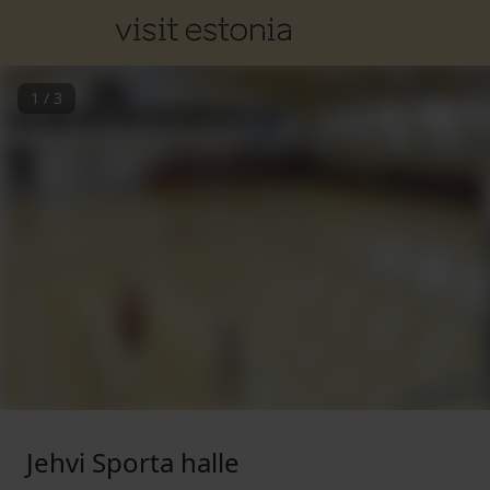
1
/
3
Jehvi Sporta halle