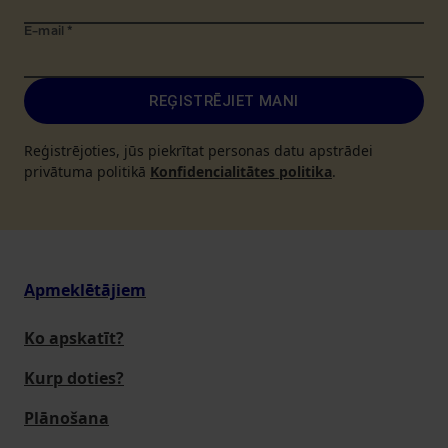
E-mail
*
REĢISTRĒJIET MANI
Reģistrējoties, jūs piekrītat personas datu apstrādei
privātuma politikā
Konfidencialitātes politika
.
Apmeklētājiem
Ko apskatīt?
Kurp doties?
Plānošana