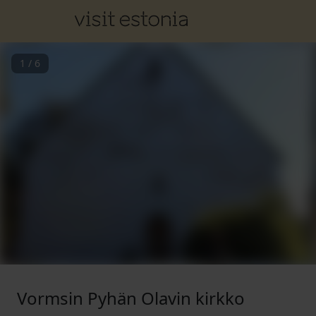
1
/
6
Vormsin Pyhän Olavin kirkko