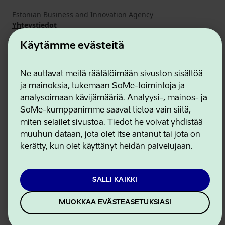
Estonian Business and Innovation Agency
Yhteystiedot
Yhteistyökumppanit
Käytämme evästeitä
Käyttöehdot
Eväste- ja tietosuojakäytäntö
Ne auttavat meitä räätälöimään sivuston sisältöä
ja mainoksia, tukemaan SoMe-toimintoja ja
analysoimaan kävijämääriä. Analyysi-, mainos- ja
SoMe-kumppanimme saavat tietoa vain siitä,
miten selailet sivustoa. Tiedot he voivat yhdistää
muuhun dataan, jota olet itse antanut tai jota on
kerätty, kun olet käyttänyt heidän palvelujaan.
SALLI KAIKKI
MUOKKAA EVÄSTEASETUKSIASI