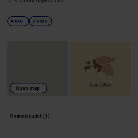
on sijainnut häpeäpaalu.
KIRKOT
VORMSI
Länsi-Viro
Open map
Ominaisuudet (1)