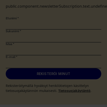
public.component.newsletterSubscription.text.undefin
Etunimi
*
Sukunimi
*
Maa
*
E-mail
*
REKISTERÖI MINUT
Rekisteröitymällä hyväksyt henkilötietojen käsittelyn
tietosuojakäytännön mukaisesti.
Tietosuojakäytäntö
.