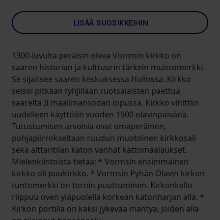
LISÄÄ SUOSIKKEIHIN
1300-luvulta peräisin oleva Vormsin kirkko on
saaren historian ja kulttuurin tärkein muistomerkki.
Se sijaitsee saaren keskuksessa Hullossa. Kirkko
seisoi pitkään tyhjillään ruotsalaisten paettua
saarelta II maailmansodan lopussa. Kirkko vihittiin
uudelleen käyttöön vuoden 1900 olavinpäivänä.
Tutustumisen arvoisia ovat omaperäinen,
pohjapiirrokseltaan ruudun muotoinen kirkkosali
sekä alttaritilan katon vanhat kattomaalaukset.
Mielenkiintoista tietää: * Vormsin ensimmäinen
kirkko oli puukirkko. * Vormsin Pyhän Olavin kirkon
tuntomerkki on tornin puuttuminen. Kirkonkello
riippuu oven yläpuolella korkean katonharjan alla. *
Kirkon portilla on kaksi jykevää mäntyä, joiden alla