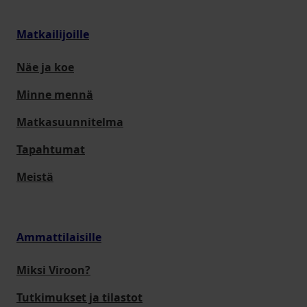
Matkailijoille
Näe ja koe
Minne mennä
Matkasuunnitelma
Tapahtumat
Meistä
Ammattilaisille
Miksi Viroon?
Tutkimukset ja tilastot