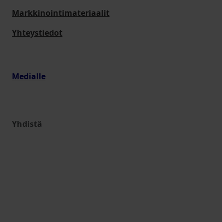
Markkinointimateriaalit
Yhteystiedot
Medialle
Yhdistä