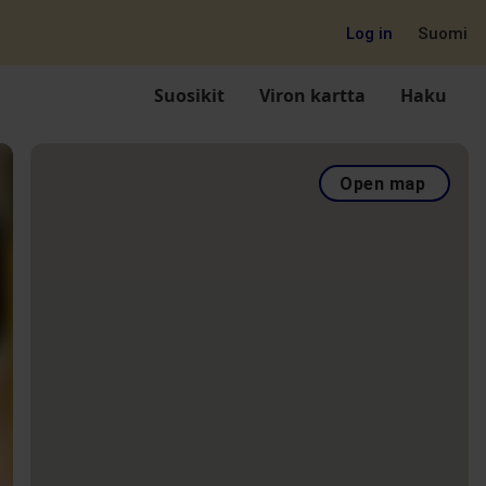
Log in
Suomi
Suosikit
Viron kartta
Haku
Open map