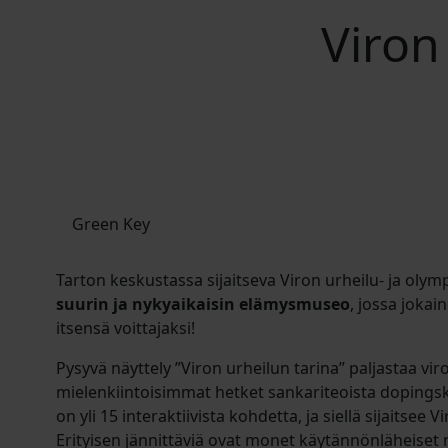
Viron
Green Key
Tarton keskustassa sijaitseva Viron urheilu- ja ol
suurin ja nykyaikaisin elämysmuseo
, jossa jokai
itsensä voittajaksi!
Pysyvä näyttely ”Viron urheilun tarina” paljastaa vir
mielenkiintoisimmat hetket sankariteoista dopings
on yli 15 interaktiivista kohdetta, ja siellä sijaitsee 
Erityisen jännittäviä ovat monet käytännönläheiset 