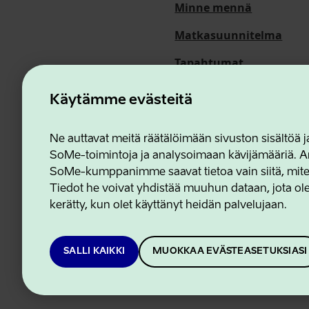
Minne mennä
Matkasuunnitelma
Tapahtumat
Meistä
Käytämme evästeitä
Ne auttavat meitä räätälöimään sivuston sisältöä
SoMe-toimintoja ja analysoimaan kävijämääriä. An
Estonian Business and In
SoMe-kumppanimme saavat tietoa vain siitä, miten 
Tiedot he voivat yhdistää muuhun dataan, jota olet
kerätty, kun olet käyttänyt heidän palvelujaan.
SALLI KAIKKI
MUOKKAA EVÄSTEASETUKSIASI