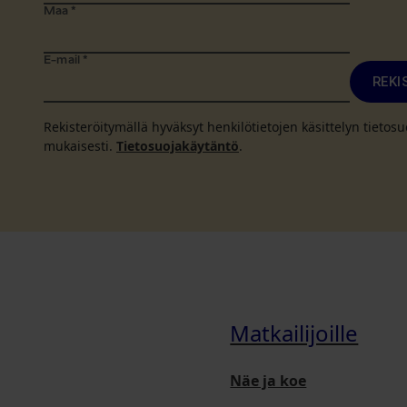
Maa
*
E-mail
*
REKI
Rekisteröitymällä hyväksyt henkilötietojen käsittelyn tieto
mukaisesti.
Tietosuojakäytäntö
.
Matkailijoille
Näe ja koe