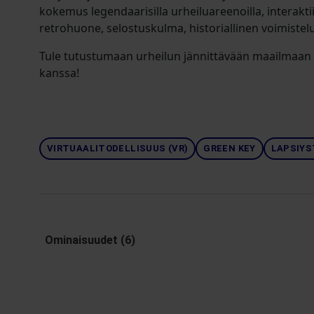
kokemus legendaarisilla urheiluareenoilla, interakt
retrohuone, selostuskulma, historiallinen voimistelu
Tule tutustumaan urheilun jännittävään maailmaan 
kanssa!
VIRTUAALITODELLISUUS (VR)
GREEN KEY
LAPSIYS
Ominaisuudet (6)