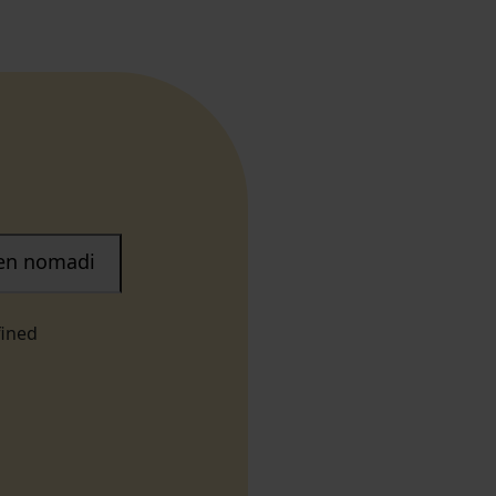
nen nomadi
fined