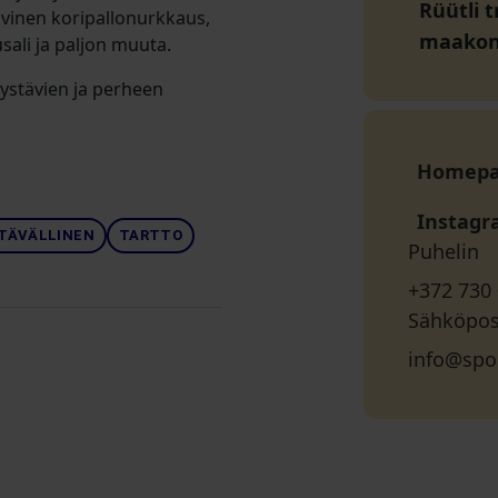
Rüütli t
iivinen koripallonurkkaus,
maako
sali ja paljon muuta.
ystävien ja perheen
Homep
Instag
TÄVÄLLINEN
TARTTO
Puhelin
+372 730
Sähköpos
info@sp