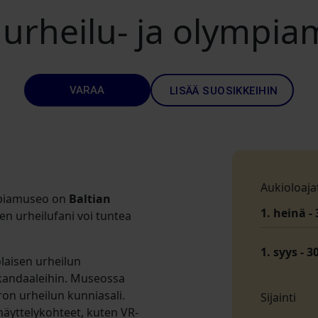
 urheilu- ja olympi
VARAA
LISÄÄ SUOSIKKEIHIN
Aukioloaja
ympiamuseo on
Baltian
1. heinä - 
nen urheilufani voi tuntea
1. syys - 3
olaisen urheilun
kandaaleihin. Museossa
Viron urheilun kunniasali.
Sijainti
näyttelykohteet, kuten VR-