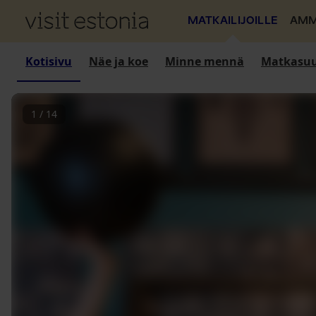
MATKAILIJOILLE
AMM
Kotisivu
Näe ja koe
Minne mennä
Matkasuu
1
/
14