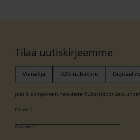
Tilaa uutiskirjeemme
Vierailija
B2B-uutiskirje
Digitaali
public.component.newsletterSubscription.text.unde
Etunimi
*
Sukunimi
*