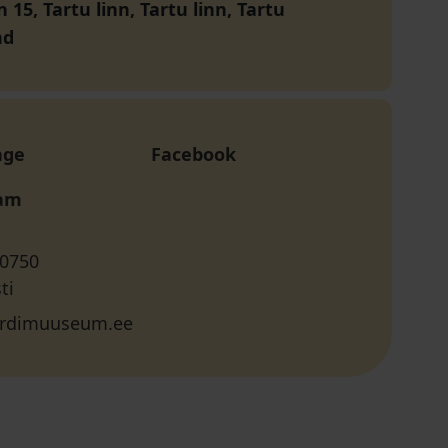
n 15, Tartu linn, Tartu linn, Tartu
nd
age
Facebook
ram
 0750
ti
ordimuuseum.ee