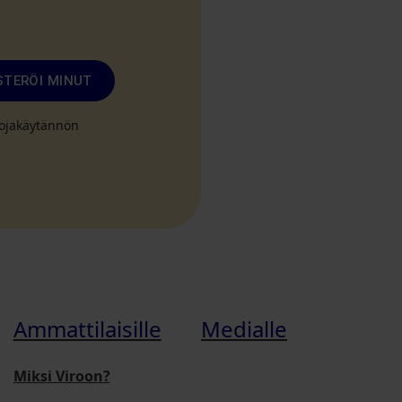
STERÖI MINUT
suojakäytännön
Ammattilaisille
Medialle
Miksi Viroon?