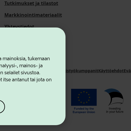
Tutkimukset ja tilastot
Markkinointimateriaalit
Yhteystiedot
 ja mainoksia, tukemaan
alyysi-, mainos- ja
novation Agency
Yhteystiedot
Yhteistyökumppanit
Käyttöehdot
Evä
selailet sivustoa.
 itse antanut tai jota on