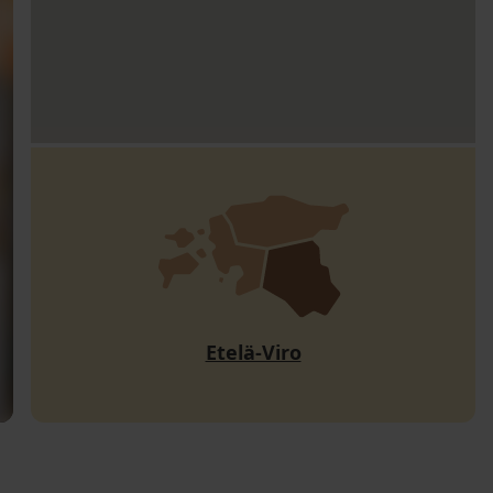
Etelä-Viro