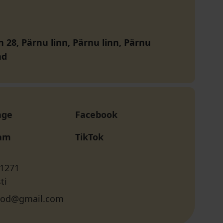
n 28, Pärnu linn, Pärnu linn, Pärnu
nd
age
Facebook
ram
TikTok
 1271
ti
pood@gmail.com