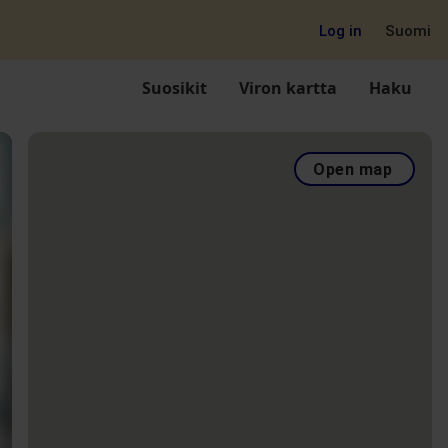
Log in
Suomi
Suosikit
Viron kartta
Haku
Open map