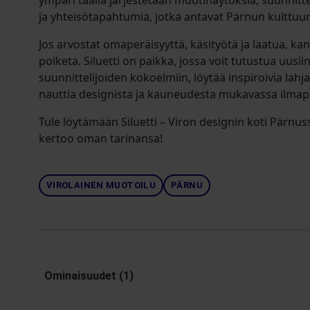
ympäri täällä järjestetään muotinäytöksiä, suunnit
ja yhteisötapahtumia, jotka antavat Pärnun kulttuuri
Jos arvostat omaperäisyyttä, käsityötä ja laatua, k
poiketa. Siluetti on paikka, jossa voit tutustua uusi
suunnittelijoiden kokoelmiin, löytää inspiroivia lahja
nauttia designista ja kauneudesta mukavassa ilmapi
Tule löytämään Siluetti – Viron designin koti Pärnus
kertoo oman tarinansa!
VIROLAINEN MUOTOILU
PÄRNU
Ominaisuudet (1)