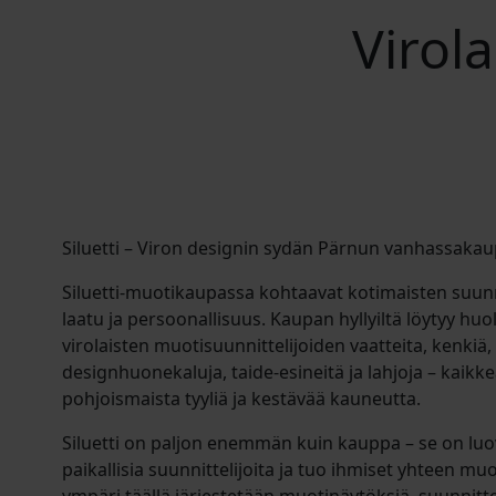
Virol
Siluetti – Viron designin sydän Pärnun vanhassaka
Siluetti-muotikaupassa kohtaavat kotimaisten suunn
laatu ja persoonallisuus. Kaupan hyllyiltä löytyy huole
virolaisten muotisuunnittelijoiden vaatteita, kenkiä,
designhuonekaluja, taide-esineitä ja lahjoja – kaikke
pohjoismaista tyyliä ja kestävää kauneutta.
Siluetti on paljon enemmän kuin kauppa – se on luo
paikallisia suunnittelijoita ja tuo ihmiset yhteen m