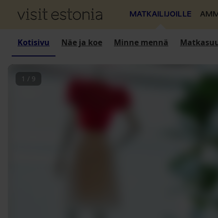
MATKAILIJOILLE
AMM
Kotisivu
Näe ja koe
Minne mennä
Matkasuu
1
/
9