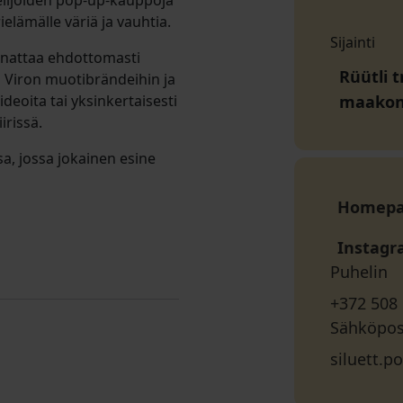
telijoiden pop-up-kauppoja
elämälle väriä ja vauhtia.
Sijainti
annattaa ehdottomasti
Rüütli t
in Viron muotibrändeihin ja
ideoita tai yksinkertaisesti
maako
irissä.
sa, jossa jokainen esine
Homep
Instag
Puhelin
+372 508
Sähköpos
siluett.