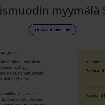
aismuodin myymälä S
LISÄÄ SUOSIKKEIHIN
upungissa!
ittelijoiden luomukset,
Aukioloaja
llisesti valittuja
1. kesä - 3
 asusteita, nahkatuotteita,
a, mikä heijastaa
va paikka, joka tukee
1. syys - 3
uotitaiteen kautta. Vuoden