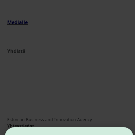
Medialle
Yhdistä
Estonian Business and Innovation Agency
Yhteystiedot
Yhteistyökumppanit