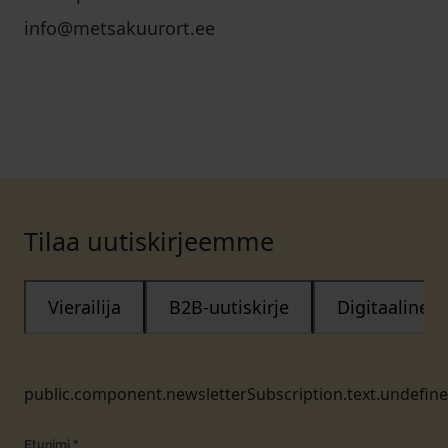
info@metsakuurort.ee
Tilaa uutiskirjeemme
Vierailija
B2B-uutiskirje
Digitaalinen
public.component.newsletterSubscription.text.undefin
Etunimi
*