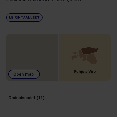
LEIRINTÄALUEET
Pohjois-Viro
Open map
Ominaisuudet (11)