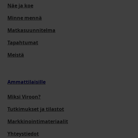
Näe ja koe
Minne mennä
Matkasuunnitelma
Tapahtumat
Meistä
Ammattilaisille
Miksi Viroon?
Tutkimukset ja tilastot
Markkinointimateriaalit
Yhteystiedot