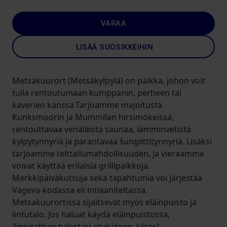
VARAA
LISÄÄ SUOSIKKEIHIN
Metsakuurort (Metsäkylpylä) on paikka, johon voit
tulla rentoutumaan kumppanin, perheen tai
kaverien kanssa.Tarjoamme majoitusta
Kunksmoorin ja Mummilan hirsimökeissä,
rentouttavaa venäläistä saunaa, lämminvetistä
kylpytynnyriä ja parantavaa šungiittitynnyriä. Lisäksi
tarjoamme telttailumahdollisuuden, ja vieraamme
voivat käyttää erilaisia ​​grillipaikkoja.
Merkkipäiväkutsuja sekä tapahtumia voi järjestää
Vägeva-kodassa eli intiaaniteltassa.
Metsakuurortissa sijaitsevat myös eläinpuisto ja
lintutalo. Jos haluat käydä eläinpuistossa,
ilmoitathan tulostasi etukäteen, kiitos!