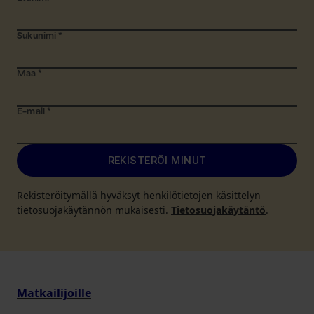
Sukunimi
*
Maa
*
E-mail
*
REKISTERÖI MINUT
Rekisteröitymällä hyväksyt henkilötietojen käsittelyn
tietosuojakäytännön mukaisesti.
Tietosuojakäytäntö
.
Matkailijoille