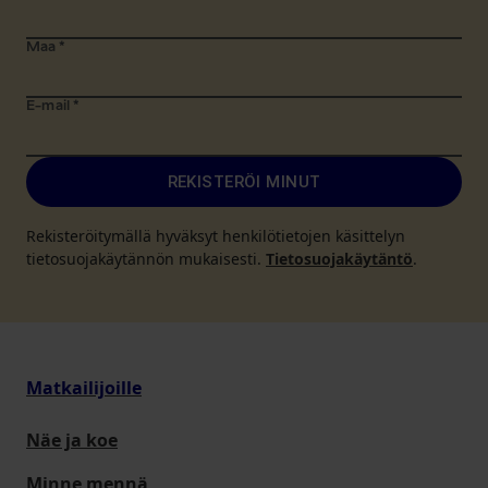
Maa
*
E-mail
*
REKISTERÖI MINUT
Rekisteröitymällä hyväksyt henkilötietojen käsittelyn
tietosuojakäytännön mukaisesti.
Tietosuojakäytäntö
.
Matkailijoille
Näe ja koe
Minne mennä