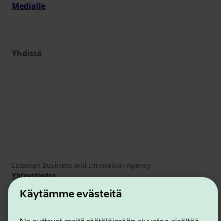
Medialle
Yhdistä
Estonian Business and Innovation Agency
Yhteystiedot
Yhteistyökumppanit
Käytämme evästeitä
Käyttöehdot
Eväste- ja tietosuojakäytäntö