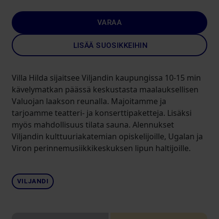
VARAA
LISÄÄ SUOSIKKEIHIN
Villa Hilda sijaitsee Viljandin kaupungissa 10-15 min
kävelymatkan päässä keskustasta maalauksellisen
Valuojan laakson reunalla. Majoitamme ja
tarjoamme teatteri- ja konserttipaketteja. Lisäksi
myös mahdollisuus tilata sauna. Alennukset
Viljandin kulttuuriakatemian opiskelijoille, Ugalan ja
Viron perinnemusiikkikeskuksen lipun haltijoille.
VILJANDI