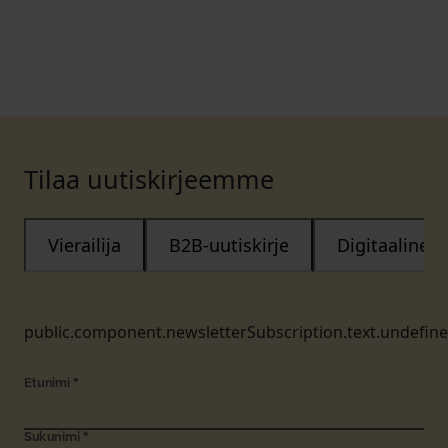
Tilaa uutiskirjeemme
Vierailija
B2B-uutiskirje
Digitaalinen
public.component.newsletterSubscription.text.undefin
Etunimi
*
Sukunimi
*