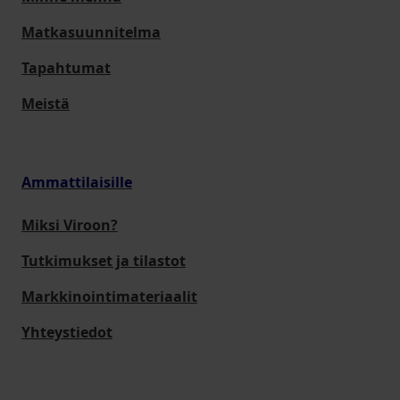
Matkasuunnitelma
Tapahtumat
Meistä
Ammattilaisille
Miksi Viroon?
Tutkimukset ja tilastot
Markkinointimateriaalit
Yhteystiedot