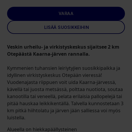
VARAA
LISÄÄ SUOSIKKEIHIN
Veskin urheilu- ja virkistyskeskus sijaitsee 2 km
Otepäästä Kaarna-järven rannalla.
Kymmenien tuhansien leiriytyjien suosikkipaikka ja
idyllinen virkistyskeskus Otepään vieressä!
Vuodenajasta riippuen voit uida Kaarna-järvessä,
kävellä tai juosta metsässä, polttaa nuotiota, soutaa
kanootilla tai veneellä, pelata erilaisia ​​pallopelejä tai
pitää hauskaa leikkikentällä. Talvella kunnostetaan ​​3
km pitkä hiihtolatu ja järven jään salliessa voi myös
luistella.
Alueella on hiekkapäällysteinen