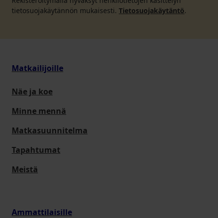
Rekisteröitymällä hyväksyt henkilötietojen käsittelyn
tietosuojakäytännön mukaisesti.
Tietosuojakäytäntö
.
Matkailijoille
Näe ja koe
Minne mennä
Matkasuunnitelma
Tapahtumat
Meistä
Ammattilaisille