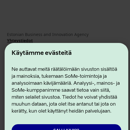
Estonian Business and Innovation Agency
Yhteystiedot
Yhteistyökumppanit
Käyttöehdot
Käytämme evästeitä
Eväste- ja tietosuojakäytäntö
Ne auttavat meitä räätälöimään sivuston sisältöä
ja mainoksia, tukemaan SoMe-toimintoja ja
analysoimaan kävijämääriä. Analyysi-, mainos- ja
SoMe-kumppanimme saavat tietoa vain siitä,
miten selailet sivustoa. Tiedot he voivat yhdistää
muuhun dataan, jota olet itse antanut tai jota on
kerätty, kun olet käyttänyt heidän palvelujaan.