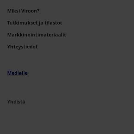
Miksi Viroon?
Tutkimukset ja tilastot
Markkinointimateriaalit
Yhteystiedot
Medialle
Yhdistä