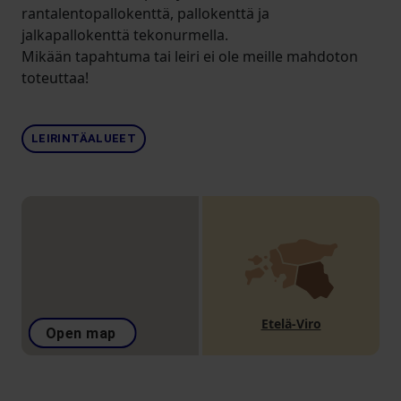
rantalentopallokenttä, pallokenttä ja
jalkapallokenttä tekonurmella.
Mikään tapahtuma tai leiri ei ole meille mahdoton
toteuttaa!
LEIRINTÄALUEET
Etelä-Viro
Open map