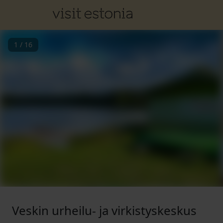
1
/
16
Veskin urheilu- ja virkistyskeskus