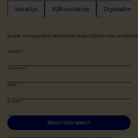
Vierailija
B2B-uutiskirje
Digitaalinen
public.component.newsletterSubscription.text.undefin
Etunimi
*
Sukunimi
*
Maa
*
E-mail
*
REKISTERÖI MINUT