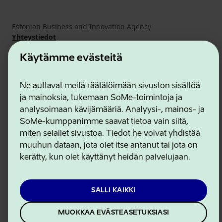
Estonian Business and Innovation Agency
Yhteystiedot
Yhteistyökumppanit
Käyttöehdot
Käytämme evästeitä
Eväste- ja tietosuojakäytäntö
Ne auttavat meitä räätälöimään sivuston sisältöä
ja mainoksia, tukemaan SoMe-toimintoja ja
analysoimaan kävijämääriä. Analyysi-, mainos- ja
SoMe-kumppanimme saavat tietoa vain siitä,
miten selailet sivustoa. Tiedot he voivat yhdistää
muuhun dataan, jota olet itse antanut tai jota on
kerätty, kun olet käyttänyt heidän palvelujaan.
SALLI KAIKKI
MUOKKAA EVÄSTEASETUKSIASI