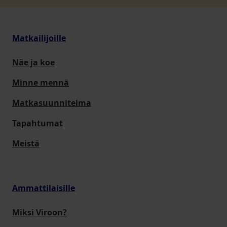
Matkailijoille
Näe ja koe
Minne mennä
Matkasuunnitelma
Tapahtumat
Meistä
Ammattilaisille
Miksi Viroon?