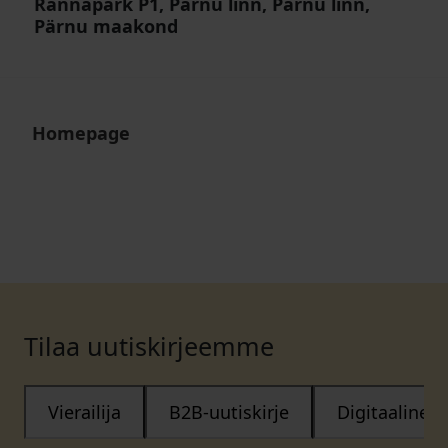
Rannapark P1, Pärnu linn, Pärnu linn,
Pärnu maakond
Homepage
Tilaa uutiskirjeemme
Vierailija
B2B-uutiskirje
Digitaalinen