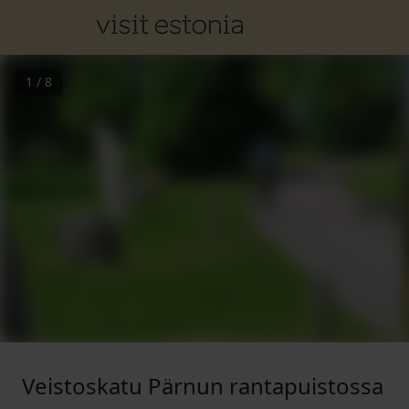
1
/
8
Veistoskatu Pärnun rantapuistossa