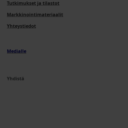
Tutkimukset ja tilastot
Markkinointimateriaalit
Yhteystiedot
Medialle
Yhdistä