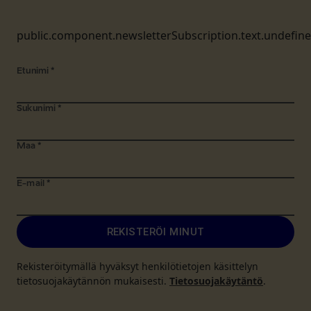
public.component.newsletterSubscription.text.undefin
Etunimi
*
Sukunimi
*
Maa
*
E-mail
*
REKISTERÖI MINUT
Rekisteröitymällä hyväksyt henkilötietojen käsittelyn
tietosuojakäytännön mukaisesti.
Tietosuojakäytäntö
.