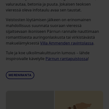
valurautaa, betonia ja puuta. Jokaisen teoksen
vieressä oleva infotaulu avaa sen taustat.
Veistosten löytämisen jälkeen on erinomainen
mahdollisuus suunnata suoraan vieressä
sijaitsevaan ikoniseen Pärnun rannalle nauttimaan
romanttisesta auringonlaskusta tai virkistävästä
makuelämyksestä
Villa Ammenden ravintolassa
.
Tule ja koe ulkoilmakulttuurin lumous – lähde
inspiroivalle kävelylle
Pärnun rantapuistossa
!
MERENRANTA