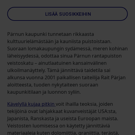
LISÄÄ SUOSIKKEIHIN
Pärnun kaupunki tunnetaan rikkaasta
kulttuurielämästään ja kauniista puistoistaan.
Suoraan lomakaupungin sydämessä, meren kohinan
läheisyydessä, odottaa sinua Pärnun rantapuiston
veistoskatu – ainutlaatuinen kansainvälinen
ulkoilmanäyttely. Tämä jännittävä taidetila sai
alkunsa vuonna 2001 paikallisen taiteilija Rait Pärjan
aloitteesta, tuoden nykytaiteen suoraan
kaupunkitilaan ja luonnon syliin.
Kävelyllä kujaa pitkin
voit ihailla teoksia, joiden
tekijöinä ovat lahjakkaat kuvanveistäjät USA:sta,
Japanista, Ranskasta ja useista Euroopan maista.
Veistosten luomisessa on käytetty jännittäviä
materiaaleja kuten dolomiittia, graniittia, terästä,