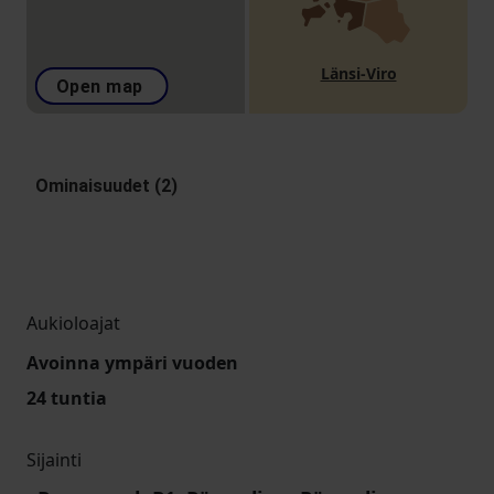
Länsi-Viro
Open map
Ominaisuudet (2)
Aukioloajat
Avoinna ympäri vuoden
24 tuntia
Sijainti