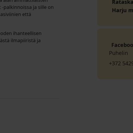
ä alan ammattilaisten
Rataskae
-palkinnoissa ja sille on
Harju 
siviinien että
uoden ihanteellisen
stä ilmapiiristä ja
Facebo
Puhelin
+372 542