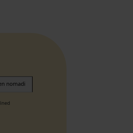
nen nomadi
fined