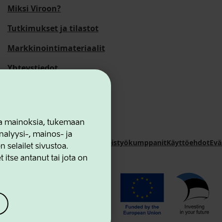
Miksi Viroon?
Tutkimukset ja tilastot
Markkinointimateriaalit
Yhteystiedot
 ja mainoksia, tukemaan
alyysi-, mainos- ja
novation Agency
Yhteystiedot
Yhteistyökumppanit
Käyttöehdot
Evä
selailet sivustoa.
 itse antanut tai jota on