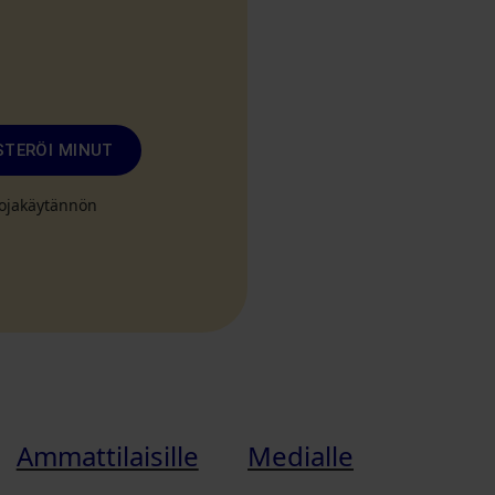
STERÖI MINUT
suojakäytännön
Ammattilaisille
Medialle