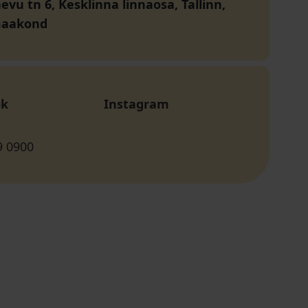
vu tn 6, Kesklinna linnaosa, Tallinn,
maakond
ok
Instagram
9 0900