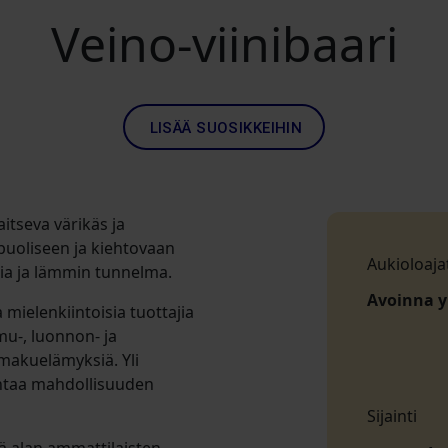
Veino-viinibaari
LISÄÄ SUOSIKKEIHIN
tseva värikäs ja
puoliseen ja kiehtovaan
Aukioloaja
gia ja lämmin tunnelma.
Avoinna 
 mielenkiintoisia tuottajia
mu-, luonnon- ja
 makuelämyksiä. Yli
 antaa mahdollisuuden
Sijainti