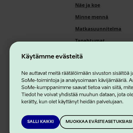
Näe ja koe
Minne mennä
Matkasuunnitelma
Tapahtumat
Meistä
Käytämme evästeitä
Ne auttavat meitä räätälöimään sivuston sisältöä
SoMe-toimintoja ja analysoimaan kävijämääriä. An
Estonian Business and In
SoMe-kumppanimme saavat tietoa vain siitä, miten 
Tiedot he voivat yhdistää muuhun dataan, jota olet
kerätty, kun olet käyttänyt heidän palvelujaan.
SALLI KAIKKI
MUOKKAA EVÄSTEASETUKSIASI