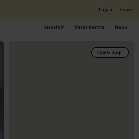
Log in
Suomi
Suosikit
Viron kartta
Haku
Open map