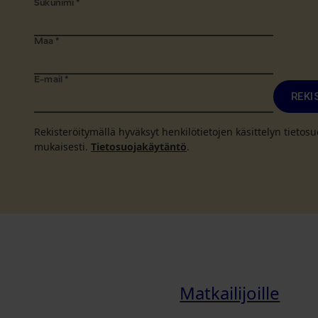
Sukunimi
*
Maa
*
E-mail
*
REKI
Rekisteröitymällä hyväksyt henkilötietojen käsittelyn tieto
mukaisesti.
Tietosuojakäytäntö
.
Matkailijoille