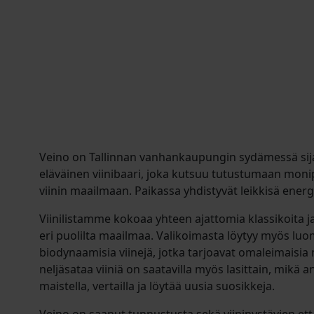
Veino on Tallinnan vanhankaupungin sydämessä sijai
eläväinen viinibaari, joka kutsuu tutustumaan moni
viinin maailmaan. Paikassa yhdistyvät leikkisä ener
Viinilistamme kokoaa yhteen ajattomia klassikoita ja
eri puolilta maailmaa. Valikoimasta löytyy myös luo
biodynaamisia viinejä, jotka tarjoavat omaleimaisia
neljäsataa viiniä on saatavilla myös lasittain, mikä
maistella, vertailla ja löytää uusia suosikkeja.