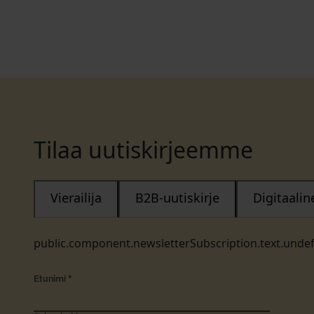
Tilaa uutiskirjeemme
Vierailija
B2B-uutiskirje
Digitaali
public.component.newsletterSubscription.text.unde
Etunimi
*