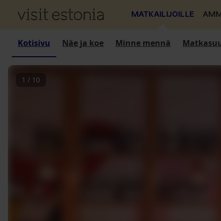
MATKAILIJOILLE
AMM
Kotisivu
Näe ja koe
Minne mennä
Matkasuu
1
/
10