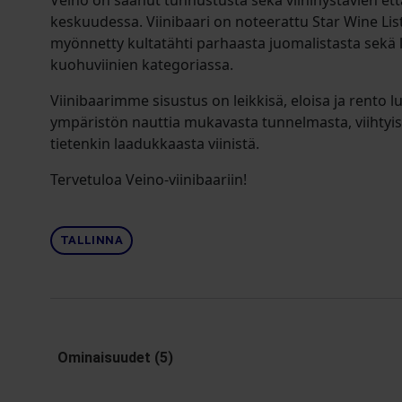
Veino on saanut tunnustusta sekä viininystävien ett
keskuudessa. Viinibaari on noteerattu Star Wine List 
myönnetty kultatähti parhaasta juomalistasta sekä la
kuohuviinien kategoriassa.
Viinibaarimme sisustus on leikkisä, eloisa ja rento l
ympäristön nauttia mukavasta tunnelmasta, viihtyisä
tietenkin laadukkaasta viinistä.
Tervetuloa Veino-viinibaariin!
TALLINNA
Ominaisuudet (5)