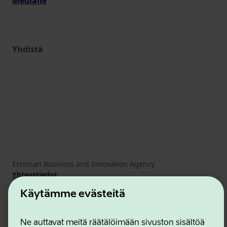
Medialle
Yhdistä
Estonian Business and Innovation Agency
Yhteystiedot
Yhteistyökumppanit
Käytämme evästeitä
Käyttöehdot
Eväste- ja tietosuojakäytäntö
Ne auttavat meitä räätälöimään sivuston sisältöä