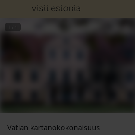
1
/
1
Vatlan kartanokokonaisuus