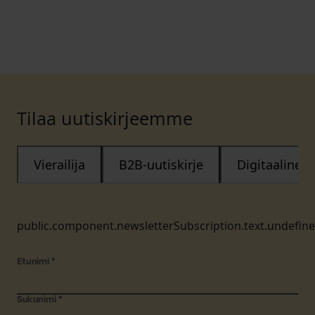
Tilaa uutiskirjeemme
Vierailija
B2B-uutiskirje
Digitaalinen
public.component.newsletterSubscription.text.undefin
Etunimi
*
Sukunimi
*