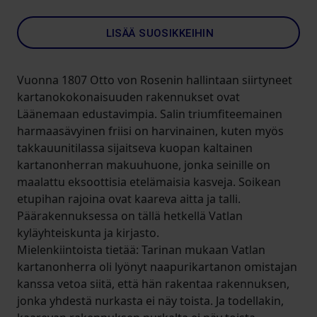
LISÄÄ SUOSIKKEIHIN
Vuonna 1807 Otto von Rosenin hallintaan siirtyneet
kartanokokonaisuuden rakennukset ovat
Läänemaan edustavimpia. Salin triumfiteemainen
harmaasävyinen friisi on harvinainen, kuten myös
takkauunitilassa sijaitseva kuopan kaltainen
kartanonherran makuuhuone, jonka seinille on
maalattu eksoottisia etelämaisia kasveja. Soikean
etupihan rajoina ovat kaareva aitta ja talli.
Päärakennuksessa on tällä hetkellä Vatlan
kyläyhteiskunta ja kirjasto.
Mielenkiintoista tietää: Tarinan mukaan Vatlan
kartanonherra oli lyönyt naapurikartanon omistajan
kanssa vetoa siitä, että hän rakentaa rakennuksen,
jonka yhdestä nurkasta ei näy toista. Ja todellakin,