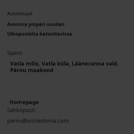
Aukioloajat
Avoinna ympäri vuoden
Ulkopuolelta katsottavissa
Sijainti
Vatla mõis, Vatla küla, Lääneranna vald,
Pärnu maakond
Homepage
Sähköposti
parnu@visitestonia.com