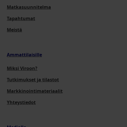
Matkasuunnitelma
Tapahtumat
Meistä
Ammattilaisille
Miksi Viroon?
Tutkimukset ja tilastot
Markkinointimateriaalit
Yhteystiedot