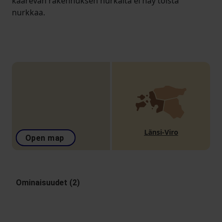
kaarevan rakennuksen nurkalta ei näy toista
nurkkaa.
Länsi-Viro
Open map
Ominaisuudet (2)