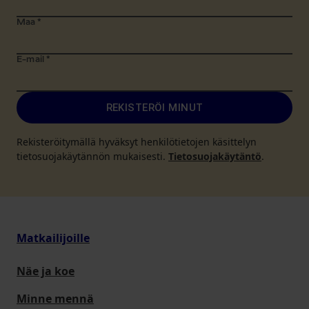
Maa
*
E-mail
*
REKISTERÖI MINUT
Rekisteröitymällä hyväksyt henkilötietojen käsittelyn
tietosuojakäytännön mukaisesti.
Tietosuojakäytäntö
.
Matkailijoille
Näe ja koe
Minne mennä