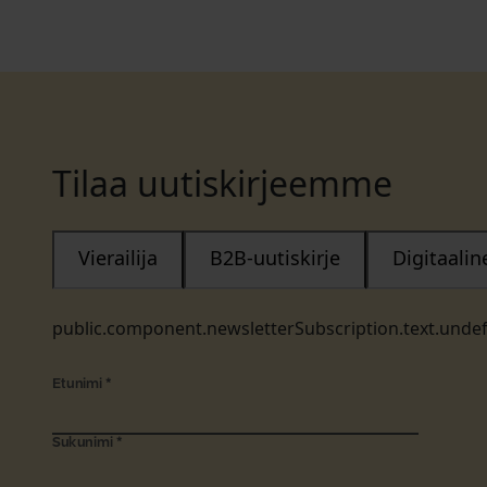
Tilaa uutiskirjeemme
Vierailija
B2B-uutiskirje
Digitaali
public.component.newsletterSubscription.text.unde
Etunimi
*
Sukunimi
*