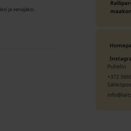
Rallipar
iksi ja venäjäksi.
maako
Homep
Instag
Puhelin
+372 566
Sähköpos
info@lait