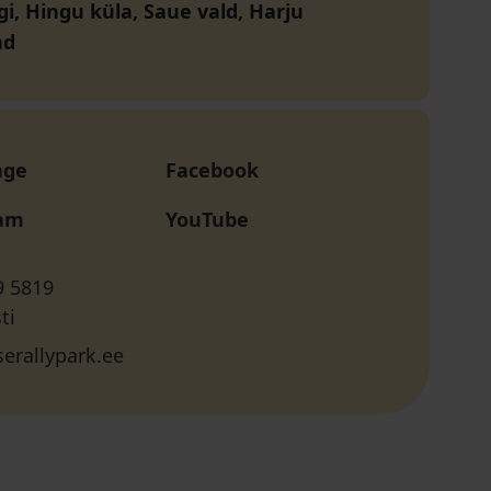
gi, Hingu küla, Saue vald, Harju
nd
age
Facebook
ram
YouTube
9 5819
ti
serallypark.ee