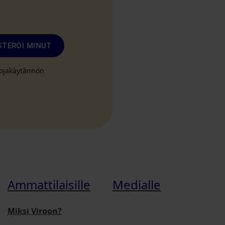
STERÖI MINUT
suojakäytännön
Ammattilaisille
Medialle
Miksi Viroon?