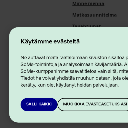
Minne mennä
Matkasuunnitelma
Tapahtumat
Meistä
Käytämme evästeitä
Ne auttavat meitä räätälöimään sivuston sisältöä
SoMe-toimintoja ja analysoimaan kävijämääriä. An
Estonian Business and In
SoMe-kumppanimme saavat tietoa vain siitä, miten 
Tiedot he voivat yhdistää muuhun dataan, jota olet
kerätty, kun olet käyttänyt heidän palvelujaan.
SALLI KAIKKI
MUOKKAA EVÄSTEASETUKSIASI