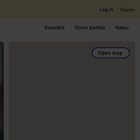
Log in
Suomi
Suosikit
Viron kartta
Haku
Open map