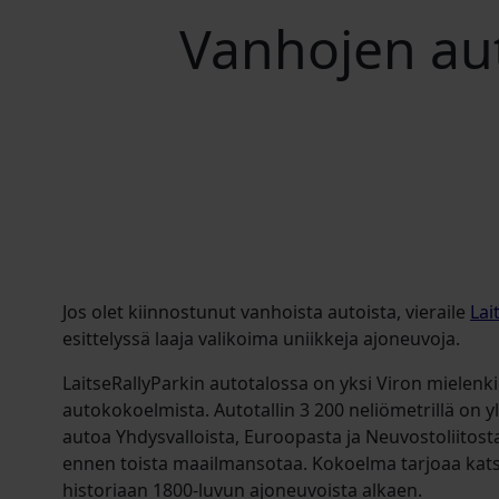
Vanhojen aut
Jos olet kiinnostunut vanhoista autoista, vieraile
Lai
esittelyssä laaja valikoima uniikkeja ajoneuvoja.
LaitseRallyParkin autotalossa on yksi Viron mielenki
autokokoelmista. Autotallin 3 200 neliömetrillä on yli
autoa Yhdysvalloista, Euroopasta ja Neuvostoliitosta,
ennen toista maailmansotaa. Kokoelma tarjoaa kat
historiaan 1800-luvun ajoneuvoista alkaen.