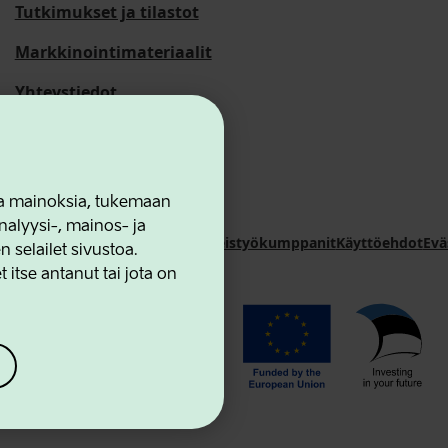
Tutkimukset ja tilastot
Markkinointimateriaalit
Yhteystiedot
 ja mainoksia, tukemaan
alyysi-, mainos- ja
novation Agency
Yhteystiedot
Yhteistyökumppanit
Käyttöehdot
Evä
selailet sivustoa.
 itse antanut tai jota on