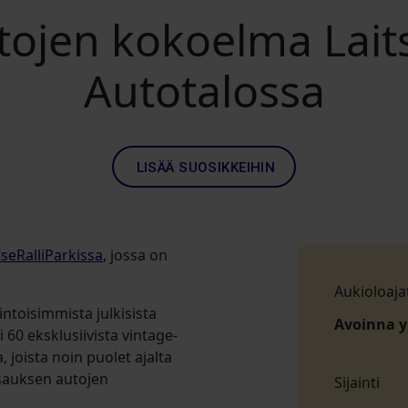
ojen kokoelma Lait
Autotalossa
LISÄÄ SUOSIKKEIHIN
tseRalliParkissa
, jossa on
Aukioloaja
intoisimmista julkisista
Avoinna 
 60 eksklusiivista vintage-
 joista noin puolet ajalta
sauksen autojen
Sijainti