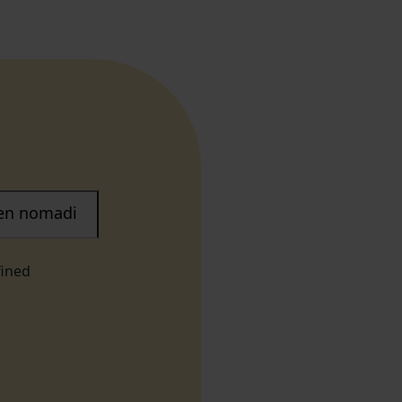
nen nomadi
fined