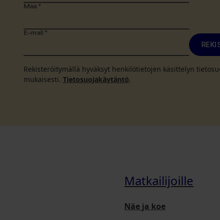
Maa
*
E-mail
*
REKI
Rekisteröitymällä hyväksyt henkilötietojen käsittelyn tieto
mukaisesti.
Tietosuojakäytäntö
.
Matkailijoille
Näe ja koe