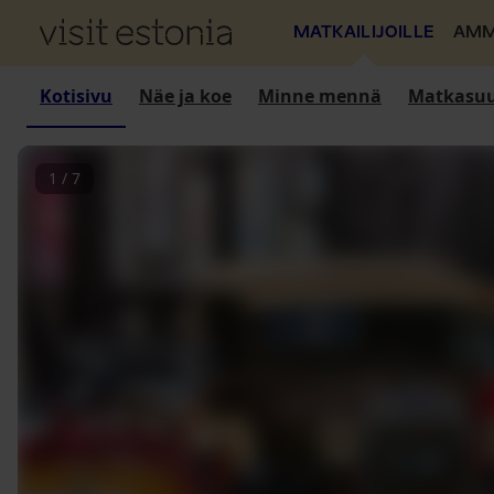
MATKAILIJOILLE
AMM
Kotisivu
Näe ja koe
Minne mennä
Matkasuu
1
/
7