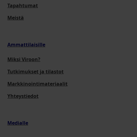
Tapahtumat
Meistä
Ammattilaisille
Miksi Viroon?
Tutkimukset ja tilastot
Markkinointimateriaalit
Yhteystiedot
Medialle