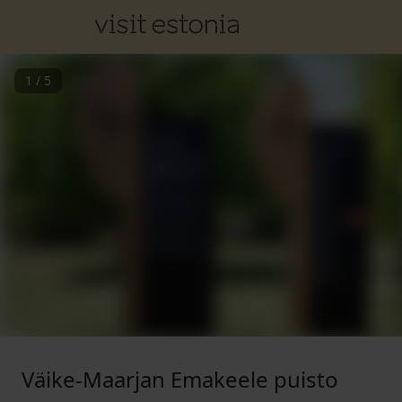
1
/
5
Väike-Maarjan Emakeele puisto