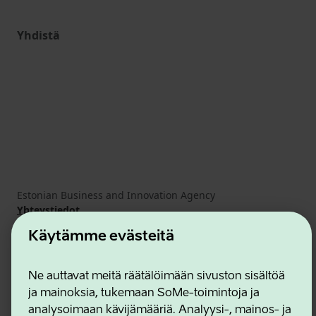
Yhdistä
Estonian Business and Innovation Agency
Yhteystiedot
Yhteistyökumppanit
Käytämme evästeitä
Käyttöehdot
Eväste- ja tietosuojakäytäntö
Ne auttavat meitä räätälöimään sivuston sisältöä
ja mainoksia, tukemaan SoMe-toimintoja ja
analysoimaan kävijämääriä. Analyysi-, mainos- ja