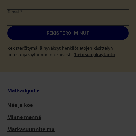
E-mail
*
REKISTERÖI MINUT
Rekisteröitymällä hyväksyt henkilötietojen käsittelyn
tietosuojakäytännön mukaisesti.
Tietosuojakäytäntö
.
Matkailijoille
Näe ja koe
Minne mennä
Matkasuunnitelma