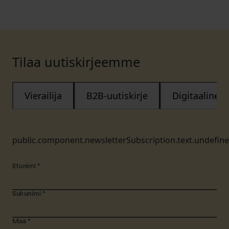
Tilaa uutiskirjeemme
Vierailija
B2B-uutiskirje
Digitaalinen
public.component.newsletterSubscription.text.undefin
Etunimi
*
Sukunimi
*
Maa
*