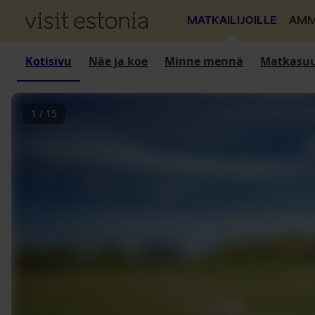
MATKAILIJOILLE
AMM
Kotisivu
Näe ja koe
Minne mennä
Matkasuu
1
/
15