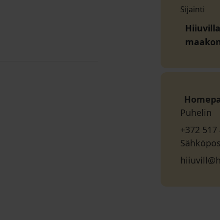
Sijainti
Hiiuvill
maako
Homep
Puhelin
+372 517
Sähköpos
hiiuvill@h