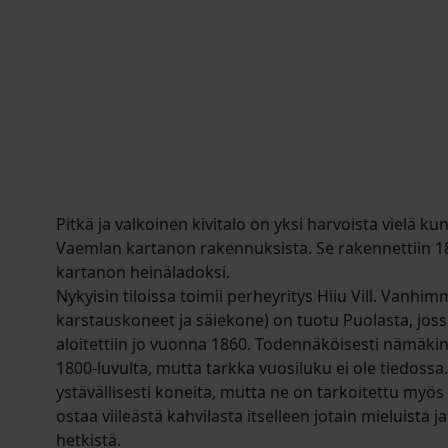
Pitkä ja valkoinen kivitalo on yksi harvoista vielä ku
Vaemlan kartanon rakennuksista. Se rakennettiin 18
kartanon heinäladoksi.
Nykyisin tiloissa toimii perheyritys Hiiu Vill. Vanhim
karstauskoneet ja säiekone) on tuotu Puolasta, joss
aloitettiin jo vuonna 1860. Todennäköisesti nämäkin
1800-luvulta, mutta tarkka vuosiluku ei ole tiedossa.
ystävällisesti koneita, mutta ne on tarkoitettu myös 
ostaa viileästä kahvilasta itselleen jotain mieluista j
hetkistä.