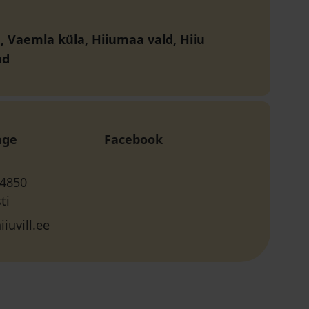
a, Vaemla küla, Hiiumaa vald, Hiiu
nd
age
Facebook
 4850
ti
iiuvill.ee