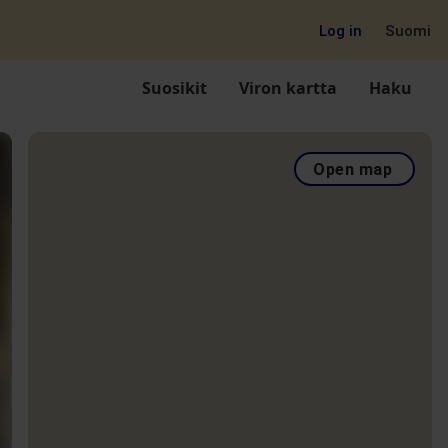
Log in
Suomi
Suosikit
Viron kartta
Haku
Open map