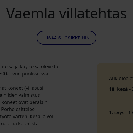
Vaemla villatehtas
LISÄÄ SUOSIKKEIHIN
nnossa ja käytössä olevista
00-luvun puolivälissä
Aukioloaja
mat koneet (villasusi,
18. kesä - 
a niiden valmistus
 koneet ovat peräisin
 Perhe esittelee
1. syys - 1
työtä varten. Kesällä voi
a nauttia kauniista