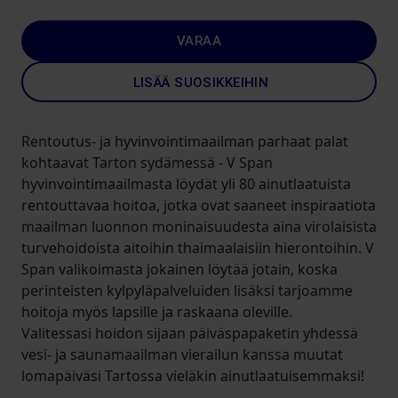
VARAA
LISÄÄ SUOSIKKEIHIN
Rentoutus- ja hyvinvointimaailman parhaat palat
kohtaavat Tarton sydämessä - V Span
hyvinvointimaailmasta löydät yli 80 ainutlaatuista
rentouttavaa hoitoa, jotka ovat saaneet inspiraatiota
maailman luonnon moninaisuudesta aina virolaisista
turvehoidoista aitoihin thaimaalaisiin hierontoihin. V
Span valikoimasta jokainen löytää jotain, koska
perinteisten kylpyläpalveluiden lisäksi tarjoamme
hoitoja myös lapsille ja raskaana oleville.
Valitessasi hoidon sijaan päiväspapaketin yhdessä
vesi- ja saunamaailman vierailun kanssa muutat
lomapäiväsi Tartossa vieläkin ainutlaatuisemmaksi!