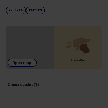
KYLPYLÄ
TARTTO
Etelä-Viro
Open map
Ominaisuudet (1)