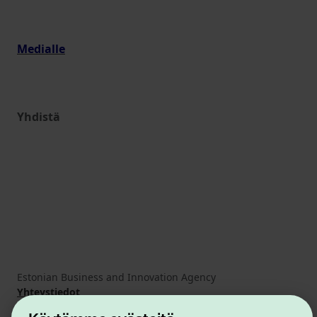
Medialle
Yhdistä
Estonian Business and Innovation Agency
Yhteystiedot
Yhteistyökumppanit