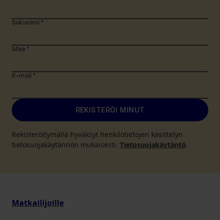
Sukunimi
*
Maa
*
E-mail
*
REKISTERÖI MINUT
Rekisteröitymällä hyväksyt henkilötietojen käsittelyn
tietosuojakäytännön mukaisesti.
Tietosuojakäytäntö
.
Matkailijoille