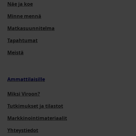
Näe ja koe
Minne mennä
Matkasuunnitelma
Tapahtumat
Meistä
Ammattilaisille
Miksi Viroon?
Tutkimukset ja tilastot
Markkinointimateriaalit
Yhteystiedot