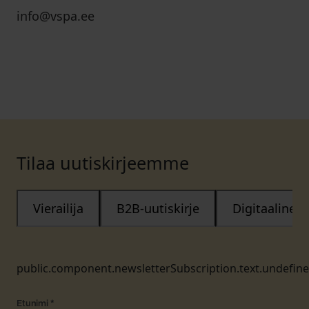
info@vspa.ee
Tilaa uutiskirjeemme
Vierailija
B2B-uutiskirje
Digitaalinen
public.component.newsletterSubscription.text.undefin
Etunimi
*