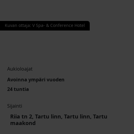
Kuvan ottaja
:
V Spa- & Conference Hotel
Aukioloajat
Avoinna ympäri vuoden
24 tuntia
Sijainti
Riia tn 2, Tartu linn, Tartu linn, Tartu
maakond