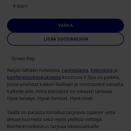
4 stars
VARAA
LISÄÄ SUOSIKKEIHIN
Green Key
Neljän tähden hotellista,
ravintolasta
,
kylpylästä
ja
konferenssikeskuksesta
koostuva V Spa on paikka,
jossa unohdat kaiken liiallisen ja omistaudut vaivatta
kaikelle sille, mikä elämässä on oikeasti tärkeää.
Hyvä terveys. Hyvät ihmiset. Hyvä mieli.
Täällä on parasta lomailua tarjoavia
superior
- että
deluxe
-huoneita sekä myös ylellisiä sviittejä.
Konferenssikeskus tarjoaa liikeasiakkaille