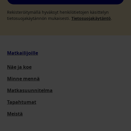
Rekisteröitymällä hyväksyt henkilötietojen käsittelyn
tietosuojakäytännön mukaisesti.
Tietosuojakäytäntö
.
Matkailijoille
Näe ja koe
Minne mennä
Matkasuunnitelma
Tapahtumat
Meistä