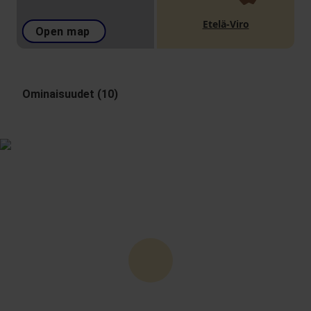
Etelä-Viro
Open map
Ominaisuudet (10)