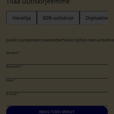
Tilaa uutiskirjeemme
Vierailija
B2B-uutiskirje
Digitaalinen
public.component.newsletterSubscription.text.undefin
Etunimi
*
Sukunimi
*
Maa
*
E-mail
*
REKISTERÖI MINUT