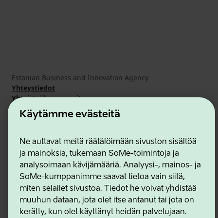
Estonian Business and Innovation Agency
Yhteystiedot
Yhteistyökumppanit
Käyttöehdot
Käytämme evästeitä
Eväste- ja tietosuojakäytäntö
Ne auttavat meitä räätälöimään sivuston sisältöä
ja mainoksia, tukemaan SoMe-toimintoja ja
analysoimaan kävijämääriä. Analyysi-, mainos- ja
SoMe-kumppanimme saavat tietoa vain siitä,
miten selailet sivustoa. Tiedot he voivat yhdistää
muuhun dataan, jota olet itse antanut tai jota on
kerätty, kun olet käyttänyt heidän palvelujaan.