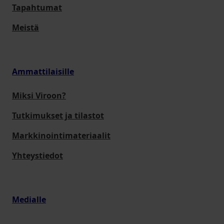
Tapahtumat
Meistä
Ammattilaisille
Miksi Viroon?
Tutkimukset ja tilastot
Markkinointimateriaalit
Yhteystiedot
Medialle