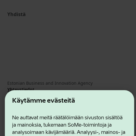
Yhdistä
Estonian Business and Innovation Agency
Yhteystiedot
Yhteistyökumppanit
Käytämme evästeitä
Käyttöehdot
Eväste- ja tietosuojakäytäntö
Ne auttavat meitä räätälöimään sivuston sisältöä
ja mainoksia, tukemaan SoMe-toimintoja ja
analysoimaan kävijämääriä. Analyysi-, mainos- ja