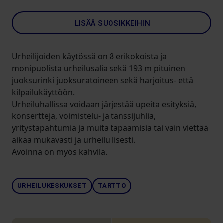
LISÄÄ SUOSIKKEIHIN
Urheilijoiden käytössä on 8 erikokoista ja
monipuolista urheilusalia sekä 193 m pituinen
juoksurinki juoksuratoineen sekä harjoitus- että
kilpailukäyttöön.
Urheiluhallissa voidaan järjestää upeita esityksiä,
konsertteja, voimistelu- ja tanssijuhlia,
yritystapahtumia ja muita tapaamisia tai vain viettää
aikaa mukavasti ja urheilullisesti.
Avoinna on myös kahvila.
URHEILUKESKUKSET
TARTTO