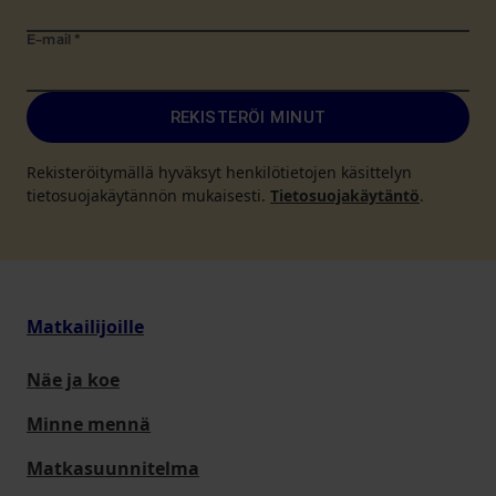
E-mail
*
REKISTERÖI MINUT
Rekisteröitymällä hyväksyt henkilötietojen käsittelyn
tietosuojakäytännön mukaisesti.
Tietosuojakäytäntö
.
Matkailijoille
Näe ja koe
Minne mennä
Matkasuunnitelma