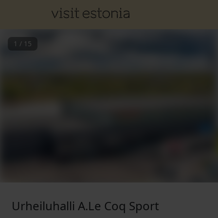
1
/
15
Urheiluhalli A.Le Coq Sport