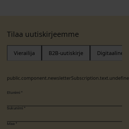
Tilaa uutiskirjeemme
Vierailija
B2B-uutiskirje
Digitaalinen
public.component.newsletterSubscription.text.undefin
Etunimi
*
Sukunimi
*
Maa
*