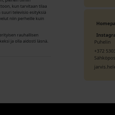
n, pienen tiimin
ttoon, kun tarvitaan tilaa
 suuri televisio esityksiä
lut niin perheille kuin
Homep
Instag
erityisen rauhallisen
ksi ja olla aidosti läsnä.
Puhelin
+372 530
Sähköpos
jarvis.h