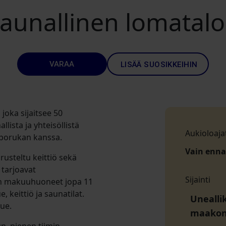
saunallinen lomatalo
VARAA
LISÄÄ SUOSIKKEIHIN
joka sijaitsee 50
llista ja yhteisöllistä
Aukioloaja
äporukan kanssa.
Vain enn
rusteltu keittiö sekä
 tarjoavat
Sijainti
on makuuhuoneet jopa 11
, keittiö ja saunatilat.
Unealli
lue.
maako