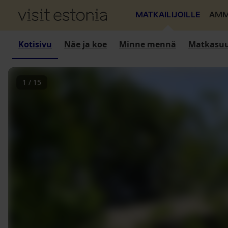
MATKAILIJOILLE
AMM
Kotisivu
Näe ja koe
Minne mennä
Matkasuu
1
/
15