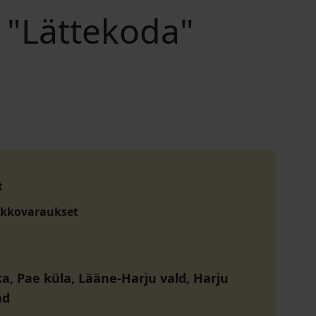
 "Lättekoda"
t
akkovaraukset
ka, Pae küla, Lääne-Harju vald, Harju
nd