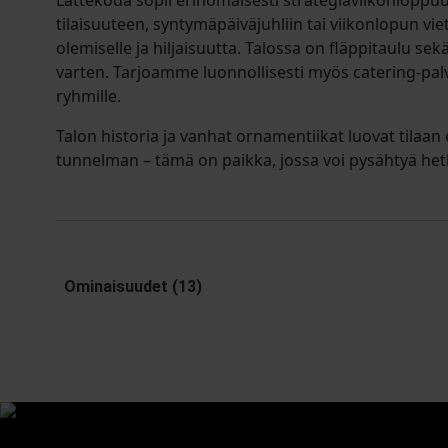
Lättekoda sopii erinomaisesti strategiaviikonloppuu
tilaisuuteen, syntymäpäiväjuhliin tai viikonlopun vie
olemiselle ja hiljaisuutta. Talossa on fläppitaulu sekä
varten. Tarjoamme luonnollisesti myös catering-palve
ryhmille.
Talon historia ja vanhat ornamentiikat luovat tilaan 
tunnelman – tämä on paikka, jossa voi pysähtyä hetke
Ominaisuudet (13)