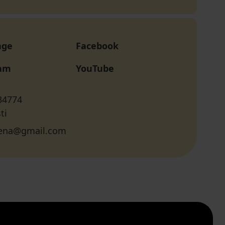
age
Facebook
ram
YouTube
34774
ti
elena@gmail.com