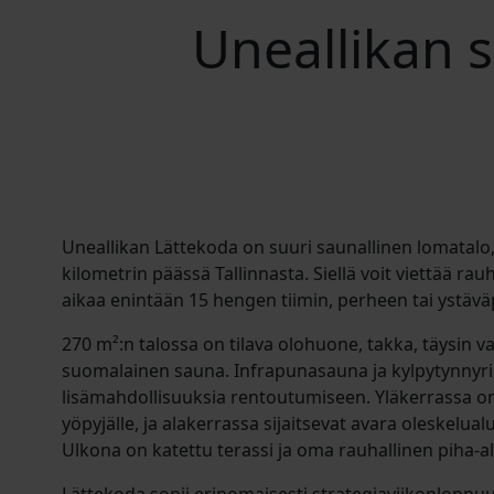
Uneallikan 
Uneallikan Lättekoda on suuri saunallinen lomatalo, 
kilometrin päässä Tallinnasta. Siellä voit viettää rauha
aikaa enintään 15 hengen tiimin, perheen tai ystäv
270 m²:n talossa on tilava olohuone, takka, täysin va
suomalainen sauna. Infrapunasauna ja kylpytynnyri
lisämahdollisuuksia rentoutumiseen. Yläkerrassa 
yöpyjälle, ja alakerrassa sijaitsevat avara oleskelualue
Ulkona on katettu terassi ja oma rauhallinen piha-a