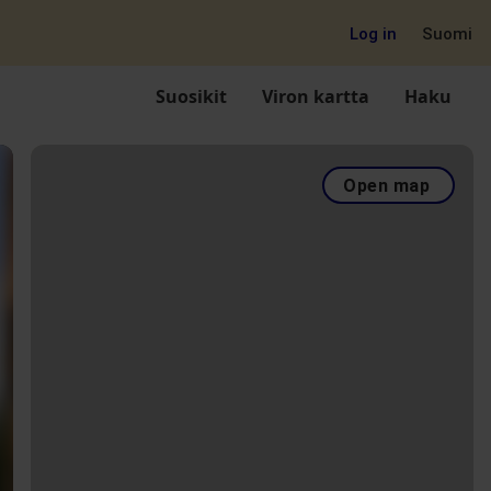
Log in
Suomi
Suosikit
Viron kartta
Haku
Open map