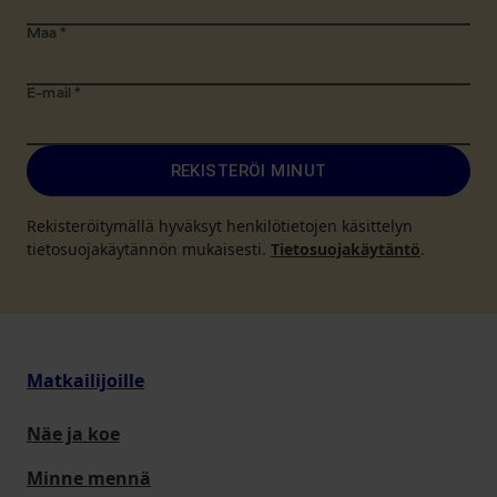
Maa
*
E-mail
*
REKISTERÖI MINUT
Rekisteröitymällä hyväksyt henkilötietojen käsittelyn
tietosuojakäytännön mukaisesti.
Tietosuojakäytäntö
.
Matkailijoille
Näe ja koe
Minne mennä