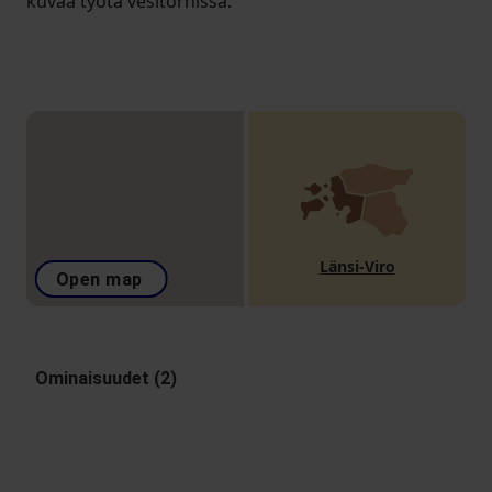
kuvaa työtä vesitornissa.
Länsi-Viro
Open map
Ominaisuudet (2)