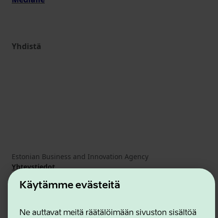
Yhdistä
Estonian Business and Innovation Agency
Yhteystiedot
Yhteistyökumppanit
Käytämme evästeitä
Käyttöehdot
Eväste- ja tietosuojakäytäntö
Ne auttavat meitä räätälöimään sivuston sisältöä