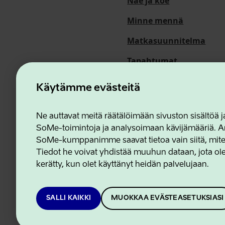
Näe ja koe
Minne mennä
Matkasuunnitelma
Tapahtumat
Meistä
Käytämme evästeitä
Ne auttavat meitä räätälöimään sivuston sisältöä
SoMe-toimintoja ja analysoimaan kävijämääriä. An
Estonian Business and In
SoMe-kumppanimme saavat tietoa vain siitä, miten 
Tiedot he voivat yhdistää muuhun dataan, jota olet
kerätty, kun olet käyttänyt heidän palvelujaan.
SALLI KAIKKI
MUOKKAA EVÄSTEASETUKSIASI