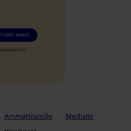
STERÖI MINUT
suojakäytännön
Ammattilaisille
Medialle