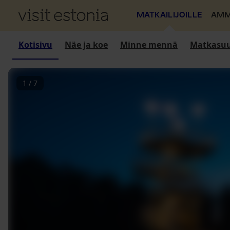
MATKAILIJOILLE
AMM
Kotisivu
Näe ja koe
Minne mennä
Matkasuu
1
/
7