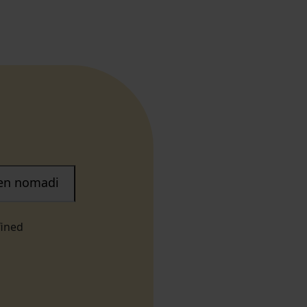
nen nomadi
fined