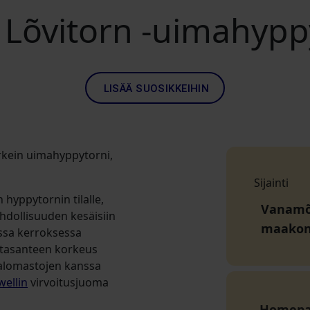
 Lõvitorn -uimahypp
LISÄÄ SUOSIKKEIHIN
orkein uimahyppytorni,
Sijainti
hyppytornin tilalle,
Vanamõis
mahdollisuuden kesäisiin
maako
essa kerroksessa
n tasanteen korkeus
valomastojen kanssa
ellin
virvoitusjuoma
Homep