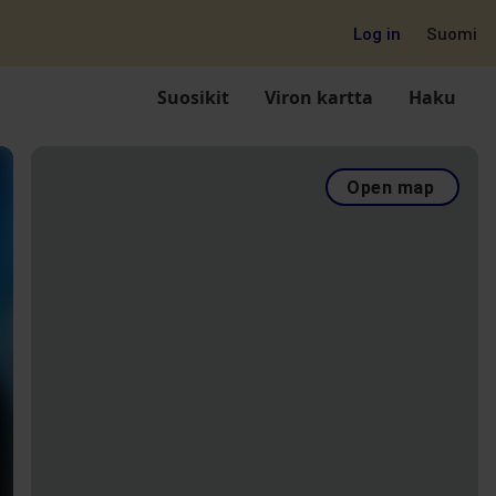
Log in
Suomi
Suosikit
Viron kartta
Haku
Open map