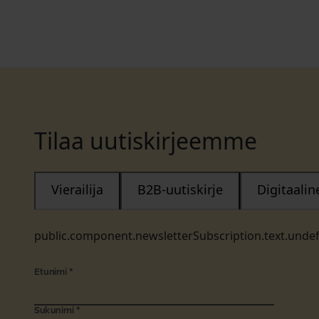
Tilaa uutiskirjeemme
Vierailija
B2B-uutiskirje
Digitaali
public.component.newsletterSubscription.text.unde
Etunimi
*
Sukunimi
*