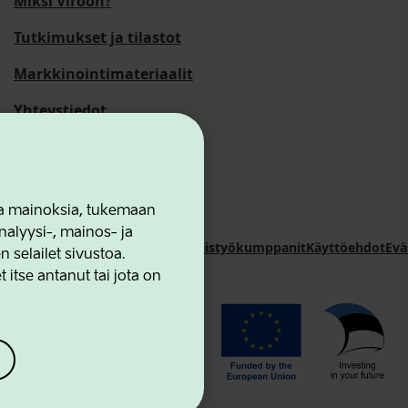
Miksi Viroon?
Tutkimukset ja tilastot
Markkinointimateriaalit
Yhteystiedot
 ja mainoksia, tukemaan
alyysi-, mainos- ja
novation Agency
Yhteystiedot
Yhteistyökumppanit
Käyttöehdot
Evä
selailet sivustoa.
 itse antanut tai jota on