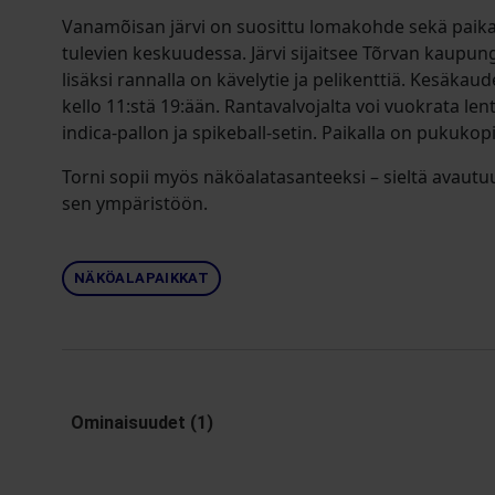
Vanamõisan järvi on suosittu lomakohde sekä paika
tulevien keskuudessa. Järvi sijaitsee Tõrvan kaupung
lisäksi rannalla on kävelytie ja pelikenttiä. Kesäkaud
kello 11:stä 19:ään. Rantavalvojalta voi vuokrata len
indica-pallon ja spikeball-setin. Paikalla on pukukopi
Torni sopii myös näköalatasanteeksi – sieltä avautu
sen ympäristöön.
NÄKÖALAPAIKKAT
Ominaisuudet (1)