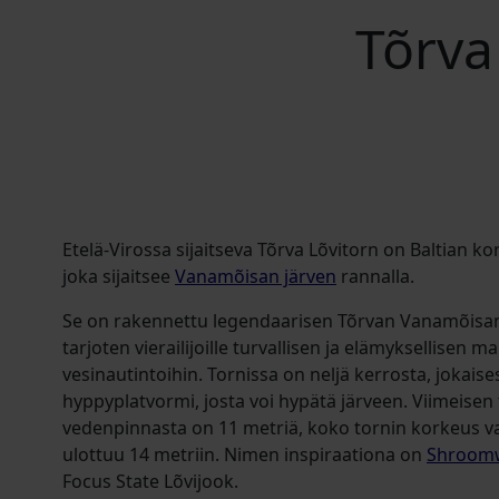
Tõrva
Etelä-Virossa sijaitseva Tõrva Lõvitorn on Baltian k
joka sijaitsee
Vanamõisan järven
rannalla.
Se on rakennettu legendaarisen Tõrvan Vanamõisan 
tarjoten vierailijoille turvallisen ja elämyksellisen 
vesinautintoihin. Tornissa on neljä kerrosta, jokais
hyppyplatvormi, josta voi hypätä järveen. Viimeise
vedenpinnasta on 11 metriä, koko tornin korkeus 
ulottuu 14 metriin. Nimen inspiraationa on
Shroomw
Focus State Lõvijook.