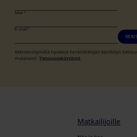
Maa
*
E-mail
*
REKI
Rekisteröitymällä hyväksyt henkilötietojen käsittelyn tieto
mukaisesti.
Tietosuojakäytäntö
.
Matkailijoille