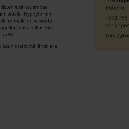
llisten että kauempaa
Puhelin
in laidalla. Hyppytornin
+372 766
ella rannalla on valvonta
Sähköpos
topallon, sulkapallosetin,
t ja WC:t.
torva@to
u kaunis näkymä järvelle ja