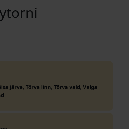
ytorni
a järve, Tõrva linn, Tõrva vald, Valga
nd
age