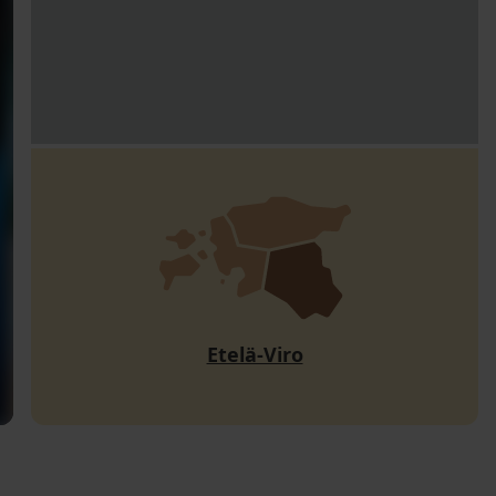
Etelä-Viro