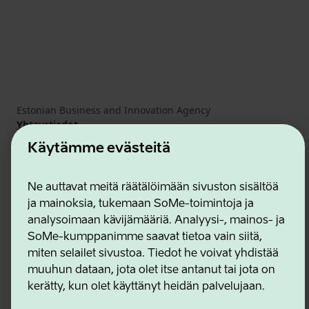
Estonian Business and Innovation Agency
Yhteystiedot
Yhteistyökumppanit
Käytämme evästeitä
Käyttöehdot
Eväste- ja tietosuojakäytäntö
Ne auttavat meitä räätälöimään sivuston sisältöä
ja mainoksia, tukemaan SoMe-toimintoja ja
analysoimaan kävijämääriä. Analyysi-, mainos- ja
SoMe-kumppanimme saavat tietoa vain siitä,
miten selailet sivustoa. Tiedot he voivat yhdistää
muuhun dataan, jota olet itse antanut tai jota on
kerätty, kun olet käyttänyt heidän palvelujaan.