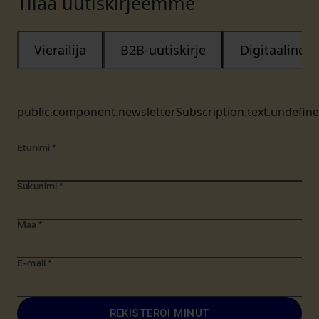
Tilaa uutiskirjeemme
Vierailija
B2B-uutiskirje
Digitaalinen
public.component.newsletterSubscription.text.undefin
Etunimi
*
Sukunimi
*
Maa
*
E-mail
*
REKISTERÖI MINUT