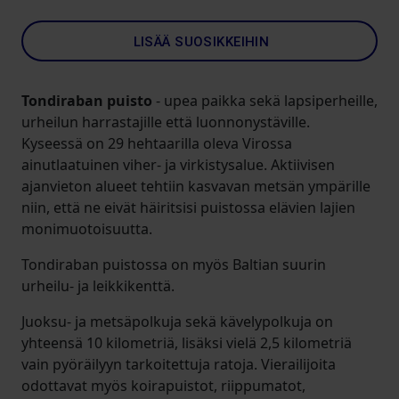
LISÄÄ SUOSIKKEIHIN
Tondiraban puisto
- upea paikka sekä lapsiperheille,
urheilun harrastajille että luonnonystäville.
Kyseessä on 29 hehtaarilla oleva Virossa
ainutlaatuinen viher- ja virkistysalue. Aktiivisen
ajanvieton alueet tehtiin kasvavan metsän ympärille
niin, että ne eivät häiritsisi puistossa elävien lajien
monimuotoisuutta.
Tondiraban puistossa on myös Baltian suurin
urheilu- ja leikkikenttä.
Juoksu- ja metsäpolkuja sekä kävelypolkuja on
yhteensä 10 kilometriä, lisäksi vielä 2,5 kilometriä
vain pyöräilyyn tarkoitettuja ratoja. Vierailijoita
odottavat myös koirapuistot, riippumatot,