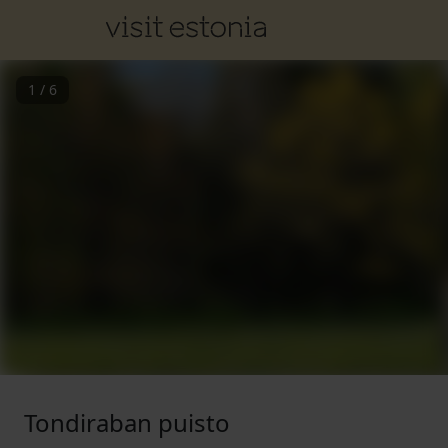
1
/
6
Tondiraban puisto