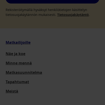
Rekisteröitymällä hyväksyt henkilötietojen käsittelyn
tietosuojakäytännön mukaisesti.
Tietosuojakäytäntö
.
Matkailijoille
Näe ja koe
Minne mennä
Matkasuunnitelma
Tapahtumat
Meistä