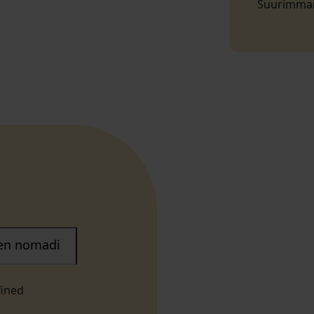
Suurimman 
nen nomadi
fined