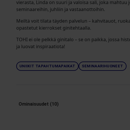
vierasta, Linda on suuri ja valoisa sali, joka mahtuu 
seminaareihin, juhliin ja vastaanottoihin.
Meiltä voit tilata täyden palvelun – kahvitauot, ruoka
opastetut kierrokset ginitehtaalla.
TOHI ei ole pelkkä ginitalo – se on paikka, jossa hist
ja luovat inspiraatiota!
UNIIKIT TAPAHTUMAPAIKAT
SEMINAARIHUONEET
Ominaisuudet (10)