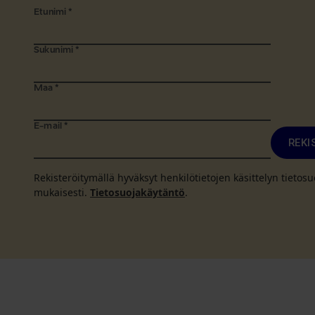
Etunimi
*
Sukunimi
*
Maa
*
E-mail
*
REKI
Rekisteröitymällä hyväksyt henkilötietojen käsittelyn tieto
mukaisesti.
Tietosuojakäytäntö
.