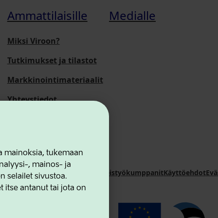
Ammattilaisille
Medialle
Miksi Viroon?
Tutkimukset ja tilastot
Markkinointimateriaalit
Yhteystiedot
 ja mainoksia, tukemaan
alyysi-, mainos- ja
novation Agency
Yhteystiedot
Yhteistyökumppanit
Käyttöehdot
Evä
selailet sivustoa.
 itse antanut tai jota on