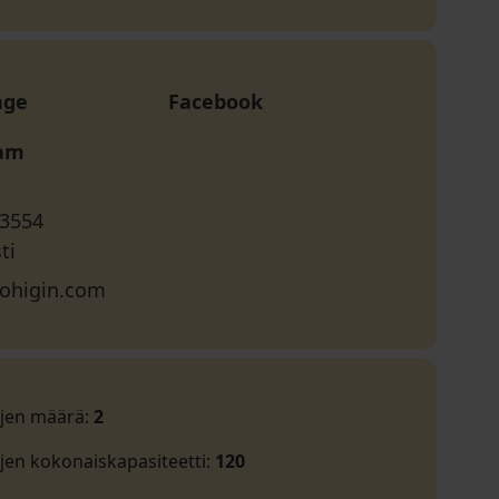
age
Facebook
ram
 3554
ti
ohigin.com
ojen määrä
:
2
jen kokonaiskapasiteetti
:
120