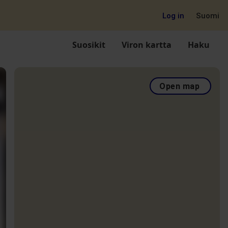
Log in
Suomi
Suosikit
Viron kartta
Haku
Open map