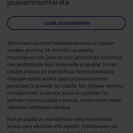
jousiammuntarata
LISÄÄ SUOSIKKEIHIN
Tartumaan kuntourheilukeskuksessa on ympäri
vuoden avoinna 14 merkillä varustettu
maastojousirata, joka tarjoaa jännittävää toimintaa
niin aloittelijoille kuin kokeneille ampujille. Ennen
radalle menoa on mahdollista harjoituskentällä
ohjaajan opastuksella oppia jousiammunnan
perusteet ja kokeilla varusteita. Sen jälkeen odottaa
monipuolinen jousirata, jossa voi ystävien tai
perheen kanssa käydä hauskaa, mutta myös täysin
vakavasti otettavaa kilpailua.
Paikan päällä on mahdollista valita erivahvuisia
jousia sekä aikuisille että lapsille. Halutessaan voi