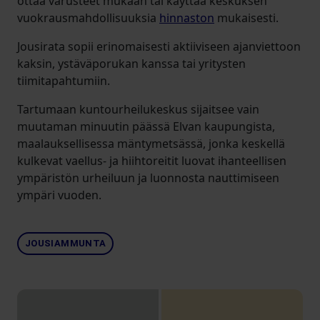
ottaa varusteet mukaan tai käyttää keskuksen
vuokrausmahdollisuuksia
hinnaston
mukaisesti.
Jousirata sopii erinomaisesti aktiiviseen ajanviettoon
kaksin, ystäväporukan kanssa tai yritysten
tiimitapahtumiin.
Tartumaan kuntourheilukeskus sijaitsee vain
muutaman minuutin päässä Elvan kaupungista,
maalauksellisessa mäntymetsässä, jonka keskellä
kulkevat vaellus- ja hiihtoreitit luovat ihanteellisen
ympäristön urheiluun ja luonnosta nauttimiseen
ympäri vuoden.
JOUSIAMMUNTA