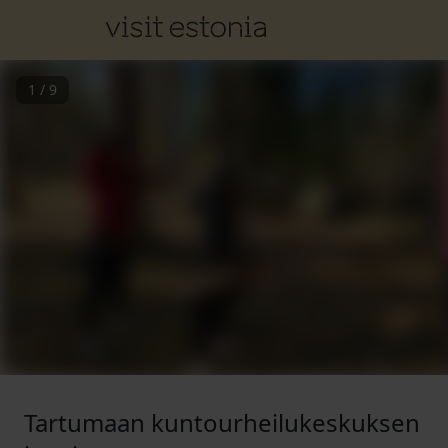
1
/
9
Tartumaan kuntourheilukeskuksen