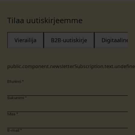
Tilaa uutiskirjeemme
Vierailija
B2B-uutiskirje
Digitaalinen
public.component.newsletterSubscription.text.undefin
Etunimi
*
Sukunimi
*
Maa
*
E-mail
*