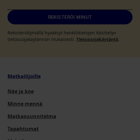
REKISTERÖI MINUT
Rekisteröitymällä hyväksyt henkilötietojen käsittelyn
tietosuojakäytännön mukaisesti.
Tietosuojakäytäntö
.
Matkailijoille
Näe ja koe
Minne mennä
Matkasuunnitelma
Tapahtumat