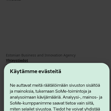
Estonian Business and Innovation Agency
Yhteystiedot
Yhteistyökumppanit
Käyttöehdot
Käytämme evästeitä
Eväste- ja tietosuojakäytäntö
Ne auttavat meitä räätälöimään sivuston sisältöä
ja mainoksia, tukemaan SoMe-toimintoja ja
analysoimaan kävijämääriä. Analyysi-, mainos- ja
SoMe-kumppanimme saavat tietoa vain siitä,
miten selailet sivustoa. Tiedot he voivat yhdistää