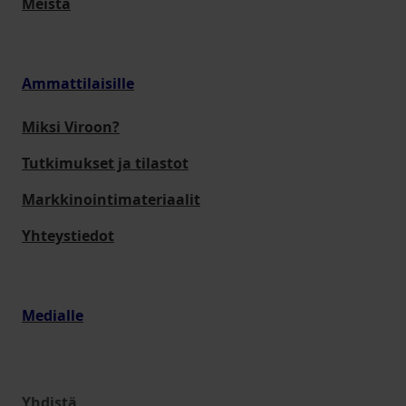
Meistä
Ammattilaisille
Miksi Viroon?
Tutkimukset ja tilastot
Markkinointimateriaalit
Yhteystiedot
Medialle
Yhdistä