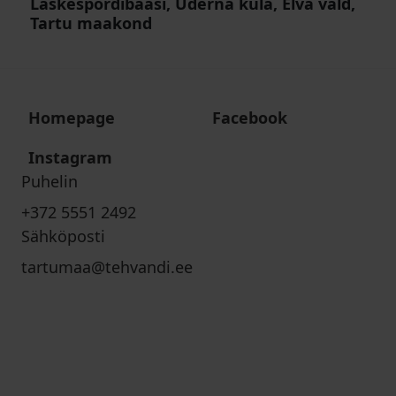
Laskespordibaasi, Uderna küla, Elva vald,
Tartu maakond
Homepage
Facebook
Instagram
Puhelin
+372 5551 2492
Sähköposti
tartumaa@tehvandi.ee