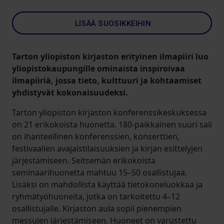
LISÄÄ SUOSIKKEIHIN
Tarton yliopiston kirjaston erityinen ilmapiiri luo
yliopistokaupungille ominaista inspiroivaa
ilmapiiriä, jossa tieto, kulttuuri ja kohtaamiset
yhdistyvät kokonaisuudeksi.
Tarton yliopiston kirjaston konferenssikeskuksessa
on 21 erikokoista huonetta. 180-paikkainen suuri sali
on ihanteellinen konferenssien, konserttien,
festivaalien avajaistilaisuuksien ja kirjan esittelyjen
järjestämiseen. Seitsemän erikokoista
seminaarihuonetta mahtuu 15–50 osallistujaa.
Lisäksi on mahdollista käyttää tietokoneluokkaa ja
ryhmätyöhuoneita, jotka on tarkoitettu 4–12
osallistujalle. Kirjaston aula sopii pienempien
messujen järjestämiseen. Huoneet on varustettu