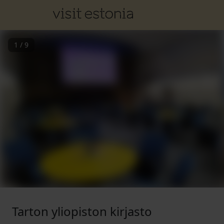
1
/
9
Tarton yliopiston kirjasto