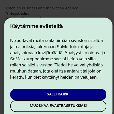
Estonian Business and Innovation Agency
Yhteystiedot
Yhteistyökumppanit
Käyttöehdot
Käytämme evästeitä
Eväste- ja tietosuojakäytäntö
Ne auttavat meitä räätälöimään sivuston sisältöä
ja mainoksia, tukemaan SoMe-toimintoja ja
analysoimaan kävijämääriä. Analyysi-, mainos- ja
SoMe-kumppanimme saavat tietoa vain siitä,
miten selailet sivustoa. Tiedot he voivat yhdistää
muuhun dataan, jota olet itse antanut tai jota on
kerätty, kun olet käyttänyt heidän palvelujaan.
SALLI KAIKKI
MUOKKAA EVÄSTEASETUKSIASI