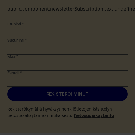
public.component.newsletterSubscription.text.undefin
Etunimi
*
Sukunimi
*
Maa
*
E-mail
*
REKISTERÖI MINUT
Rekisteröitymällä hyväksyt henkilötietojen käsittelyn
tietosuojakäytännön mukaisesti.
Tietosuojakäytäntö
.