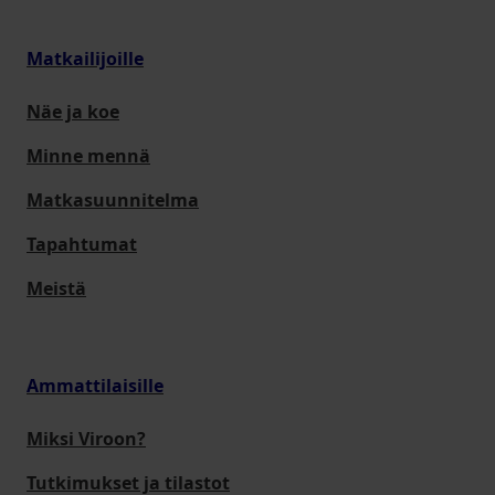
Matkailijoille
Näe ja koe
Minne mennä
Matkasuunnitelma
Tapahtumat
Meistä
Ammattilaisille
Miksi Viroon?
Tutkimukset ja tilastot