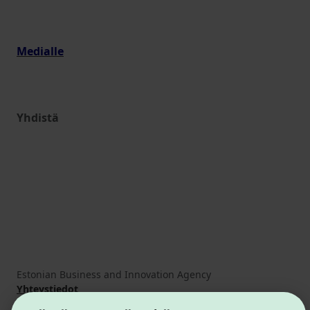
Medialle
Yhdistä
Estonian Business and Innovation Agency
Yhteystiedot
Yhteistyökumppanit