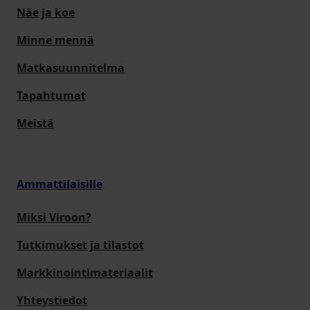
Näe ja koe
Minne mennä
Matkasuunnitelma
Tapahtumat
Meistä
Ammattilaisille
Miksi Viroon?
Tutkimukset ja tilastot
Markkinointimateriaalit
Yhteystiedot