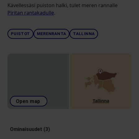
Kävellessäsi puiston halki, tulet meren rannalle
Piritan rantakadulle
.
PUISTOT
MERENRANTA
TALLINNA
Tallinna
Open map
Ominaisuudet (3)