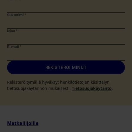
Sukunimi
*
Maa
*
E-mail
*
REKISTERÖI MINUT
Rekisteröitymällä hyväksyt henkilötietojen käsittelyn
tietosuojakäytännön mukaisesti.
Tietosuojakäytäntö
.
Matkailijoille