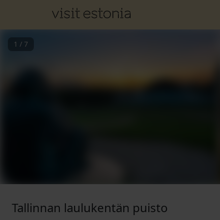
1
/
7
Tallinnan laulukentän puisto