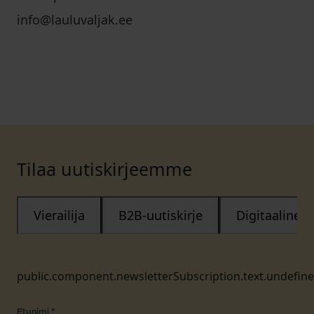
info@lauluvaljak.ee
Tilaa uutiskirjeemme
Vierailija
B2B-uutiskirje
Digitaalinen
public.component.newsletterSubscription.text.undefin
Etunimi
*