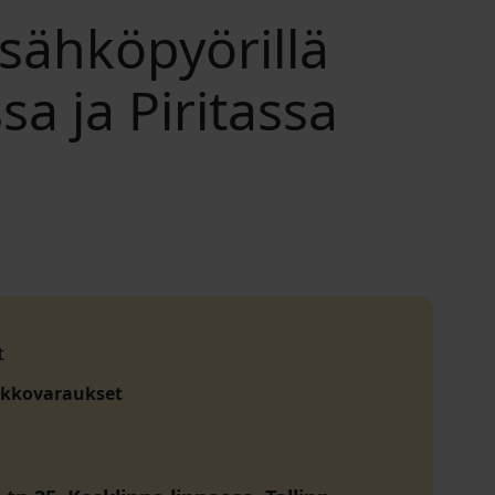
 sähköpyörillä
a ja Piritassa
t
akkovaraukset