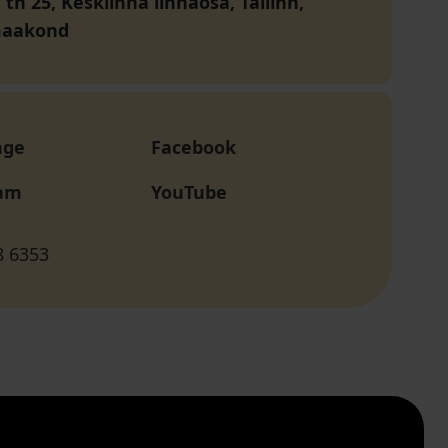
tn 25, Kesklinna linnaosa, Tallinn,
maakond
age
Facebook
ram
YouTube
8 6353