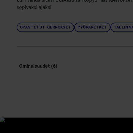
kuin tehdä sitä mukavasti sähköpyörillä? Kierroksen 
sopivaksi ajaksi.
OPASTETUT KIERROKSET
PYÖRÄRETKET
TALLINN
Ominaisuudet (6)