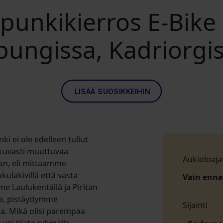
punkikierros E-Bike
ngissa, Kadriorgiss
LISÄÄ SUOSIKKEIHIN
i ei ole edelleen tullut
tkuvasti muuttuvaa
Aukioloaja
an, eli mittaamme
ulakivillä että vasta
Vain enn
me Laulukentällä ja Piritan
ta, pistäydymme
Sijainti
a. Mikä olisi parempaa