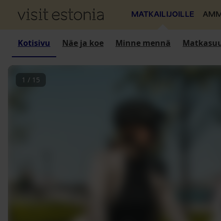
MATKAILIJOILLE
AMM
Kotisivu
Näe ja koe
Minne mennä
Matkasuu
1
/
15