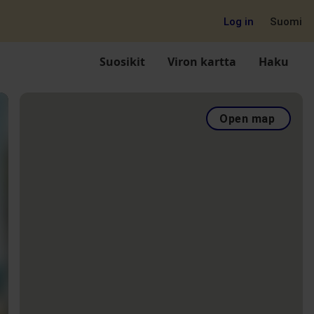
Log in
Suomi
Suosikit
Viron kartta
Haku
Open map