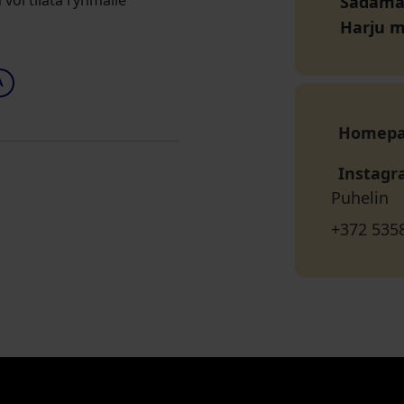
voi tilata ryhmälle
Sadama 
Harju 
A
Homep
Instag
Puhelin
+372 535