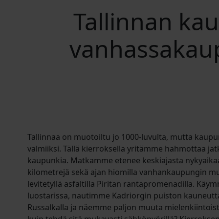
Tallinnan kau
vanhassakaupu
Tallinnaa on muotoiltu jo 1000-luvulta, mutta kaupunk
valmiiksi. Tällä kierroksella yritämme hahmottaa ja
kaupunkia. Matkamme etenee keskiajasta nykyaika
kilometrejä sekä ajan hiomilla vanhankaupungin muk
levitetyllä asfaltilla Piritan rantapromenadilla. Käym
luostarissa, nautimme Kadriorgin puiston kauneut
Russalkalla ja näemme paljon muuta mielenkiintoist