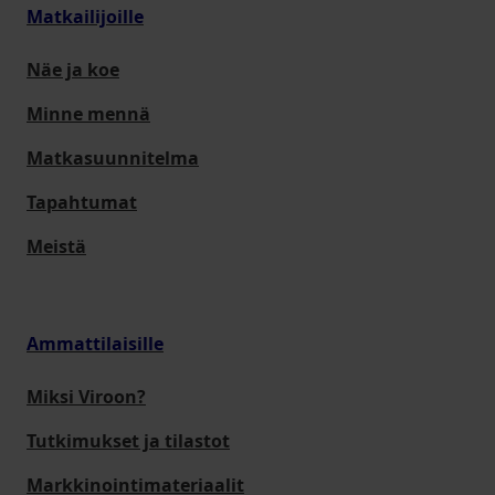
Matkailijoille
Näe ja koe
Minne mennä
Matkasuunnitelma
Tapahtumat
Meistä
Ammattilaisille
Miksi Viroon?
Tutkimukset ja tilastot
Markkinointimateriaalit