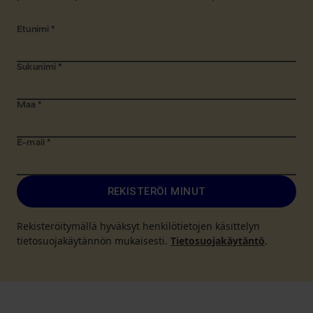
Etunimi
*
Sukunimi
*
Maa
*
E-mail
*
REKISTERÖI MINUT
Rekisteröitymällä hyväksyt henkilötietojen käsittelyn
tietosuojakäytännön mukaisesti.
Tietosuojakäytäntö
.