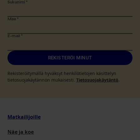
Sukunimi
*
Maa
*
E-mail
*
REKISTERÖI MINUT
Rekisteröitymällä hyväksyt henkilötietojen käsittelyn
tietosuojakäytännön mukaisesti.
Tietosuojakäytäntö
.
Matkailijoille
Näe ja koe