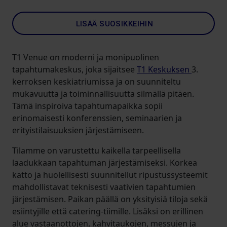
LISÄÄ SUOSIKKEIHIN
T1 Venue on moderni ja monipuolinen
tapahtumakeskus, joka sijaitsee
T1 Keskuksen
3.
kerroksen keskiatriumissa ja on suunniteltu
mukavuutta ja toiminnallisuutta silmällä pitäen.
Tämä inspiroiva tapahtumapaikka sopii
erinomaisesti konferenssien, seminaarien ja
erityistilaisuuksien järjestämiseen.
Tilamme on varustettu kaikella tarpeellisella
laadukkaan tapahtuman järjestämiseksi. Korkea
katto ja huolellisesti suunnitellut ripustussysteemit
mahdollistavat teknisesti vaativien tapahtumien
järjestämisen. Paikan päällä on yksityisiä tiloja sekä
esiintyjille että catering-tiimille. Lisäksi on erillinen
alue vastaanottojen, kahvitaukojen, messujen ja