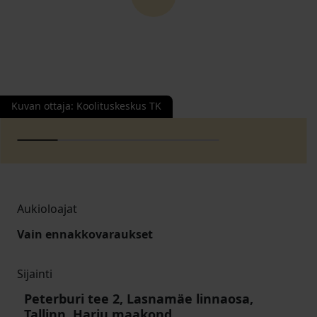
Kuvan ottaja
:
Koolituskeskus TK
Aukioloajat
Vain ennakkovaraukset
Sijainti
Peterburi tee 2, Lasnamäe linnaosa,
Tallinn, Harju maakond