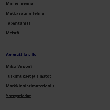
Minne mennä
Matkasuunnitelma
Tapahtumat
Meistä
Ammattilaisille
Miksi Viroon?
Tutkimukset ja tilastot
Markkinointimateriaalit
Yhteystiedot