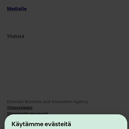
Medialle
Yhdistä
Estonian Business and Innovation Agency
Yhteystiedot
Yhteistyökumppanit
Käyttöehdot
Käytämme evästeitä
Eväste- ja tietosuojakäytäntö