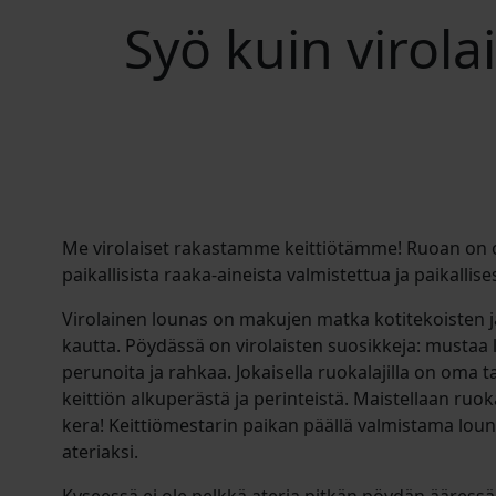
Syö kuin virola
Me virolaiset rakastamme keittiötämme! Ruoan on o
paikallisista raaka-aineista valmistettua ja paikallise
Virolainen lounas on makujen matka kotitekoisten j
kautta. Pöydässä on virolaisten suosikkeja: mustaa l
perunoita ja rahkaa. Jokaisella ruokalajilla on oma t
keittiön alkuperästä ja perinteistä. Maistellaan ruo
kera! Keittiömestarin paikan päällä valmistama loun
ateriaksi.