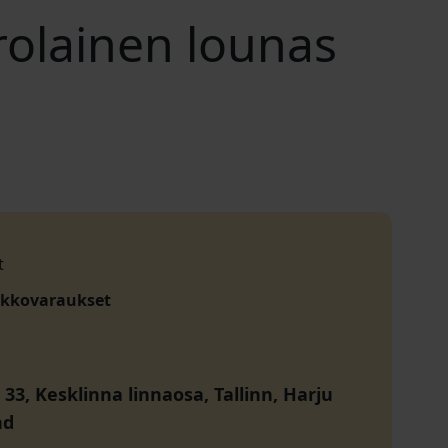
irolainen lounas
t
akkovaraukset
33, Kesklinna linnaosa, Tallinn, Harju
nd