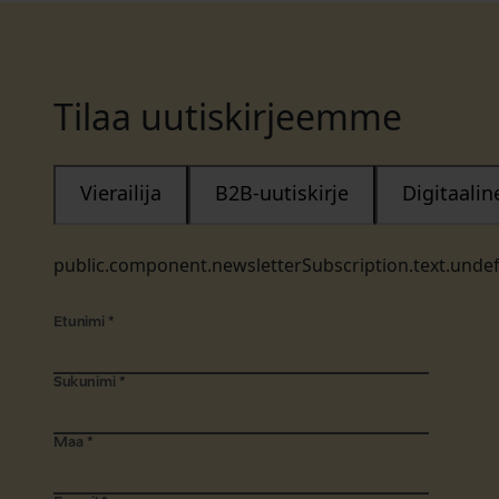
Tilaa uutiskirjeemme
Vierailija
B2B-uutiskirje
Digitaali
public.component.newsletterSubscription.text.unde
Etunimi
*
Sukunimi
*
Maa
*