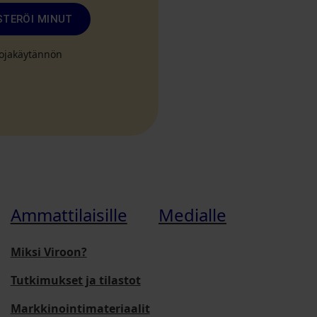
STERÖI MINUT
suojakäytännön
Ammattilaisille
Medialle
Miksi Viroon?
Tutkimukset ja tilastot
Markkinointimateriaalit