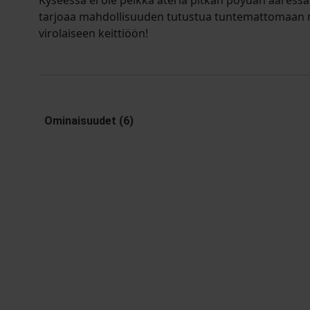
Kyseessä ei ole pelkkä ateria pitkän pöydän ääressä 
tarjoaa mahdollisuuden tutustua tuntemattomaan 
virolaiseen keittiöön!
Ominaisuudet (6)