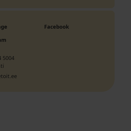
age
Facebook
ram
4 5004
ti
toit.ee