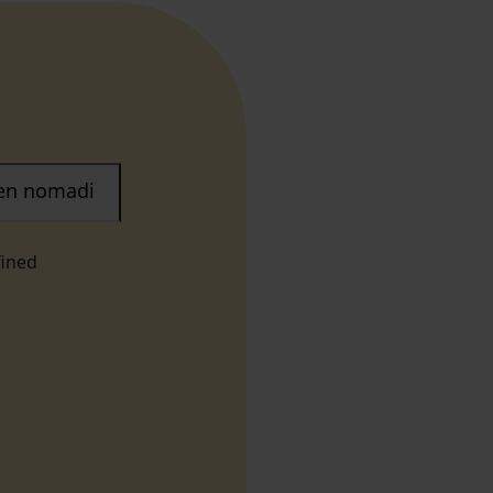
nen nomadi
fined