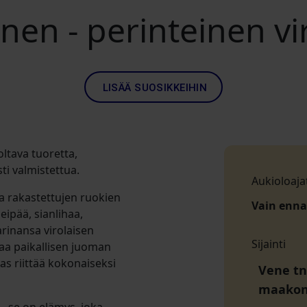
inen - perinteinen v
LISÄÄ SUOSIKKEIHIN
ltava tuoretta,
sti valmistettua.
Aukioloaja
a rakastettujen ruokien
Vain enn
eipää, sianlihaa,
arinansa virolaisen
Sijainti
kaa paikallisen juoman
as riittää kokonaiseksi
Vene tn 
maako