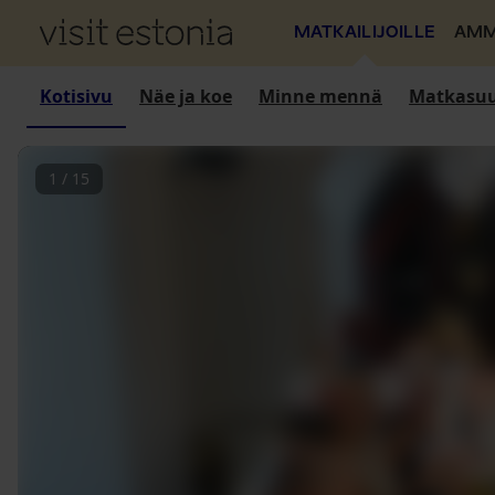
MATKAILIJOILLE
AMM
Kotisivu
Näe ja koe
Minne mennä
Matkasuu
1
/
15