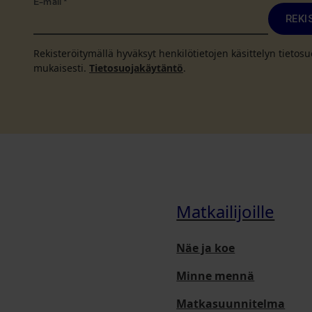
E-mail
*
REKI
Rekisteröitymällä hyväksyt henkilötietojen käsittelyn tieto
mukaisesti.
Tietosuojakäytäntö
.
Matkailijoille
Näe ja koe
Minne mennä
Matkasuunnitelma