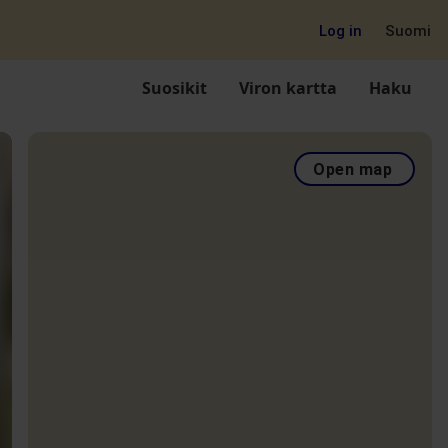
Log in
Suomi
Suosikit
Viron kartta
Haku
Open map