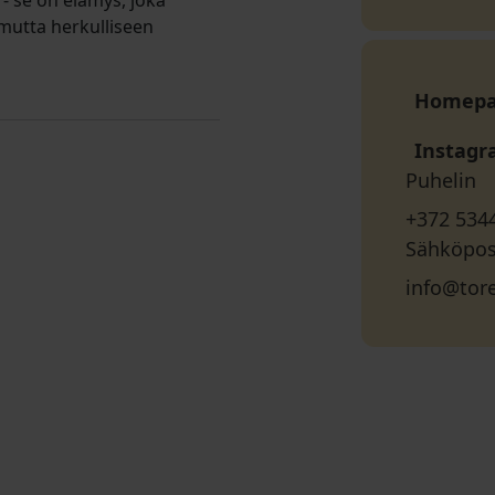
- se on elämys, joka
mutta herkulliseen
Homep
Instag
Puhelin
+372 534
Sähköpos
info@tore