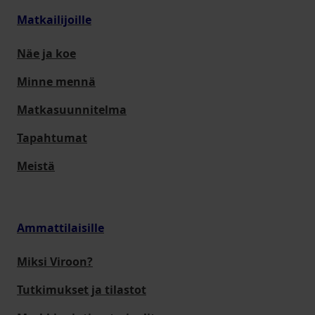
Matkailijoille
Näe ja koe
Minne mennä
Matkasuunnitelma
Tapahtumat
Meistä
Ammattilaisille
Miksi Viroon?
Tutkimukset ja tilastot