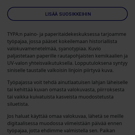
LISÄÄ SUOSIKKEIHIN
TYPA:n paino- ja paperitaidekeskuksessa tarjoamme
työpajaa, jossa pääset kokeilemaan historiallista
valokuvamenetelmää, syanotypiaa. Kuvio
paljastetaan paperille rautapohjaisten kemikaalien ja
UV-valon yhteisvaikutuksella. Lopputuloksena syntyy
siniselle taustalle valkoisin linjoin piirtyvä kuva.
Työpajassa voit tehdä ainutlaatuisen lahjan läheiselle
tai kehittää kuvan omasta valokuvasta, piirroksesta
tai vaikka kuivatuista kasveista muodostetusta
siluetista.
Jos haluat käyttää omaa valokuvaa, lähetä se meille
digitaalisessa muodossa viimeistään päivää ennen
työpajaa, jotta ehdimme valmistella sen. Paikan