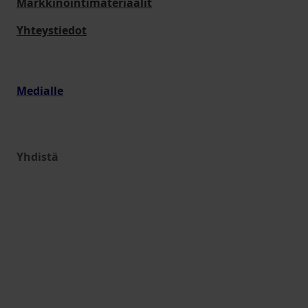
Markkinointimateriaalit
Yhteystiedot
Medialle
Yhdistä