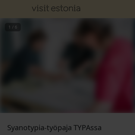
1
/
6
Syanotypia-työpaja TYPAssa