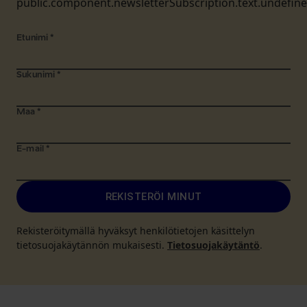
public.component.newsletterSubscription.text.undefin
Etunimi
*
Sukunimi
*
Maa
*
E-mail
*
REKISTERÖI MINUT
Rekisteröitymällä hyväksyt henkilötietojen käsittelyn
tietosuojakäytännön mukaisesti.
Tietosuojakäytäntö
.