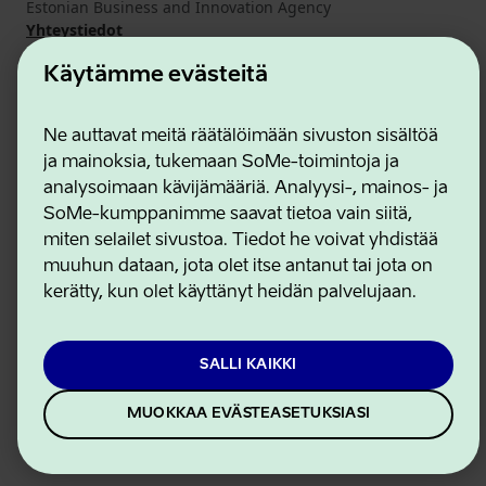
Estonian Business and Innovation Agency
Yhteystiedot
Yhteistyökumppanit
Käytämme evästeitä
Käyttöehdot
Eväste- ja tietosuojakäytäntö
Ne auttavat meitä räätälöimään sivuston sisältöä
ja mainoksia, tukemaan SoMe-toimintoja ja
analysoimaan kävijämääriä. Analyysi-, mainos- ja
SoMe-kumppanimme saavat tietoa vain siitä,
miten selailet sivustoa. Tiedot he voivat yhdistää
muuhun dataan, jota olet itse antanut tai jota on
kerätty, kun olet käyttänyt heidän palvelujaan.
SALLI KAIKKI
MUOKKAA EVÄSTEASETUKSIASI