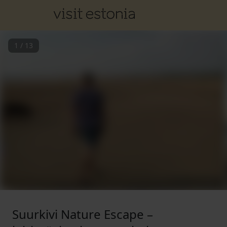
1
/
13
Suurkivi Nature Escape –