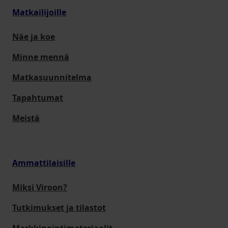
Matkailijoille
Näe ja koe
Minne mennä
Matkasuunnitelma
Tapahtumat
Meistä
Ammattilaisille
Miksi Viroon?
Tutkimukset ja tilastot