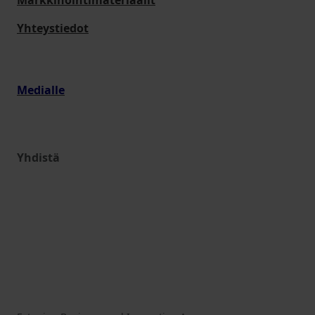
Markkinointimateriaalit
Yhteystiedot
Medialle
Yhdistä