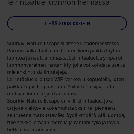
leirintäalue luonnon helmassa
LISÄÄ SUOSIKKEIHIN
Suurkivi Nature Escape sijaitsee Häädemeestessä
Pärnumaalla. Täällä on ihanteellinen paikka löytää
luontoa ja nauttia lomasta. Leirintäaluetta ympäröi
luonnonvarainen rantaniitty, jolla voi kohdata useita
mielenkiintoisia lintulajeja.
Leirintäalue sijaitsee WiFi-verkon ulkopuolella, joten
paikka sopii digipaastoon. Älylaitteen sijaan ota
mukaan lempikirjasi tai -lehtesi.
Suurkivi Nature Escape on villi leirintäalue, joka
tarjoaa kiehtovia kokemuksia yksin tai pieneenä
seurueena matkustaville: löydä ympäröivää luontoa,
tule seikkailemaan merellä ja rantaniityllä ja löydä
hetkiä levähtämiseen.