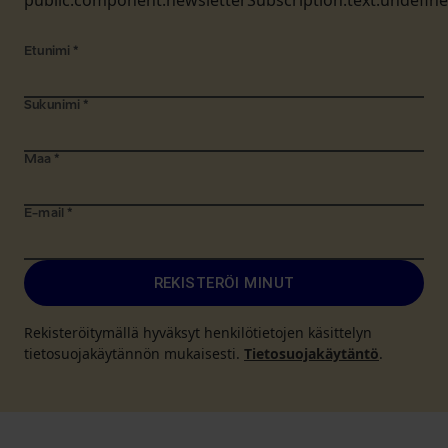
public.component.newsletterSubscription.text.undefin
Etunimi
*
Sukunimi
*
Maa
*
E-mail
*
REKISTERÖI MINUT
Rekisteröitymällä hyväksyt henkilötietojen käsittelyn
tietosuojakäytännön mukaisesti.
Tietosuojakäytäntö
.