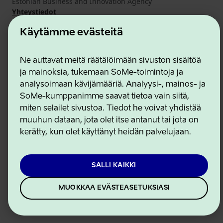
Estonian Business and Innovation Agency
Yhteystiedot
Yhteistyökumppanit
Käytämme evästeitä
Käyttöehdot
Eväste- ja tietosuojakäytäntö
Ne auttavat meitä räätälöimään sivuston sisältöä
ja mainoksia, tukemaan SoMe-toimintoja ja
analysoimaan kävijämääriä. Analyysi-, mainos- ja
SoMe-kumppanimme saavat tietoa vain siitä,
miten selailet sivustoa. Tiedot he voivat yhdistää
muuhun dataan, jota olet itse antanut tai jota on
kerätty, kun olet käyttänyt heidän palvelujaan.
SALLI KAIKKI
MUOKKAA EVÄSTEASETUKSIASI