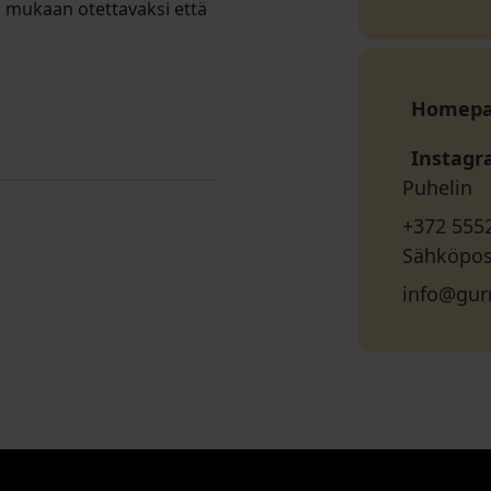
 mukaan otettavaksi että
Homep
Instag
Puhelin
+372 555
Sähköpos
info@gur