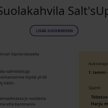
Suolakahvila Salt'sU
LISÄÄ SUOSIKKEIHIN
llinnan hipsterialueella
Aukioloaja
la valmistettuja
1. tammi -
ikoimastamme löydät yli 60
ty käsin.
Sijainti
Tööstuse
olamaailmassa jo vuodesta
Harju 
amme että Kentmanni-