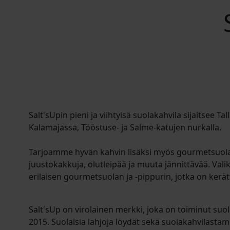
Salt'sUpin pieni ja viihtyisä suolakahvila sijaitsee Ta
Kalamajassa, Tööstuse- ja Salme-katujen nurkalla.
Tarjoamme hyvän kahvin lisäksi myös gourmetsuolal
juustokakkuja, olutleipää ja muuta jännittävää. Val
erilaisen gourmetsuolan ja -pippurin, jotka on kerät
Salt'sUp on virolainen merkki, joka on toiminut su
2015. Suolaisia lahjoja löydät sekä suolakahvilast