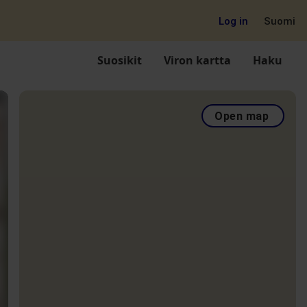
Log in
Suomi
Suosikit
Viron kartta
Haku
Open map