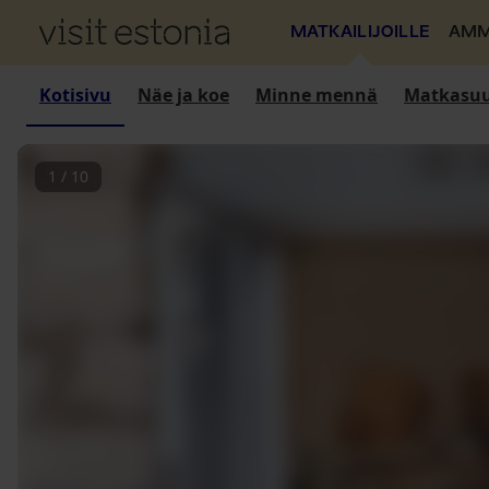
MATKAILIJOILLE
AMM
Kotisivu
Näe ja koe
Minne mennä
Matkasuu
1
/
10