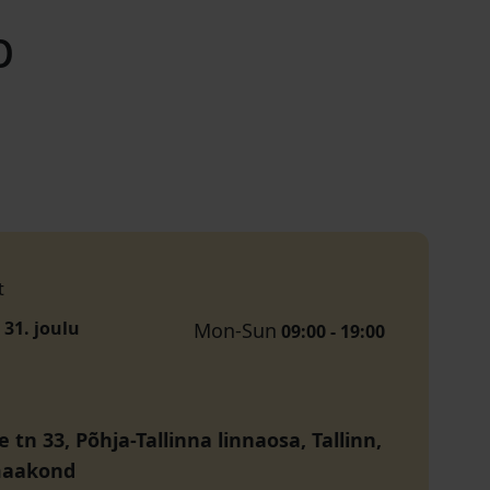
p
t
 31. joulu
Mon-Sun
09:00 - 19:00
 tn 33, Põhja-Tallinna linnaosa, Tallinn,
maakond