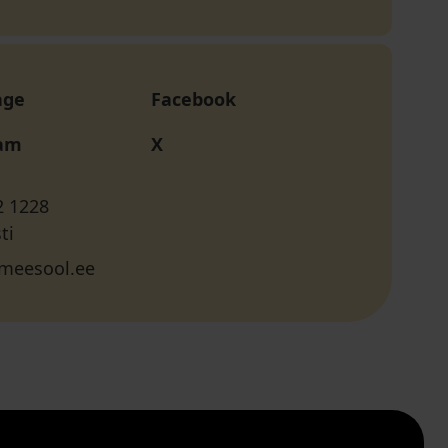
age
Facebook
ram
X
2 1228
ti
meesool.ee