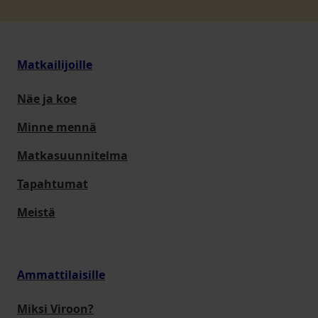
Matkailijoille
Näe ja koe
Minne mennä
Matkasuunnitelma
Tapahtumat
Meistä
Ammattilaisille
Miksi Viroon?