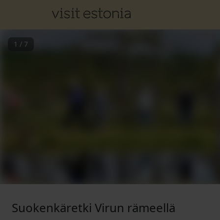
1
/
7
Suokenkäretki Virun rämeellä