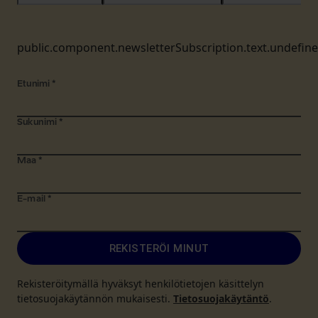
public.component.newsletterSubscription.text.undefin
Etunimi
*
Sukunimi
*
Maa
*
E-mail
*
REKISTERÖI MINUT
Rekisteröitymällä hyväksyt henkilötietojen käsittelyn
tietosuojakäytännön mukaisesti.
Tietosuojakäytäntö
.