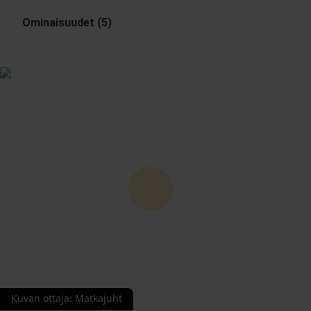
Ominaisuudet (5)
Kuvan ottaja
:
Matkajuht