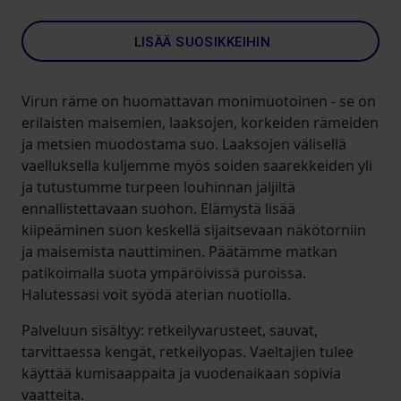
LISÄÄ SUOSIKKEIHIN
Virun räme on huomattavan monimuotoinen - se on
erilaisten maisemien, laaksojen, korkeiden rämeiden
ja metsien muodostama suo. Laaksojen välisellä
vaelluksella kuljemme myös soiden saarekkeiden yli
ja tutustumme turpeen louhinnan jäljiltä
ennallistettavaan suohon. Elämystä lisää
kiipeäminen suon keskellä sijaitsevaan näkötorniin
ja maisemista nauttiminen. Päätämme matkan
patikoimalla suota ympäröivissä puroissa.
Halutessasi voit syödä aterian nuotiolla.
Palveluun sisältyy: retkeilyvarusteet, sauvat,
tarvittaessa kengät, retkeilyopas. Vaeltajien tulee
käyttää kumisaappaita ja vuodenaikaan sopivia
vaatteita.