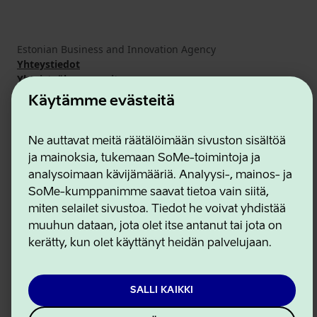
Estonian Business and Innovation Agency
Yhteystiedot
Yhteistyökumppanit
Käyttöehdot
Käytämme evästeitä
Eväste- ja tietosuojakäytäntö
Ne auttavat meitä räätälöimään sivuston sisältöä
ja mainoksia, tukemaan SoMe-toimintoja ja
analysoimaan kävijämääriä. Analyysi-, mainos- ja
SoMe-kumppanimme saavat tietoa vain siitä,
miten selailet sivustoa. Tiedot he voivat yhdistää
muuhun dataan, jota olet itse antanut tai jota on
kerätty, kun olet käyttänyt heidän palvelujaan.
SALLI KAIKKI