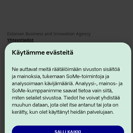
Estonian Business and Innovation Agency
Yhteystiedot
Yhteistyökumppanit
Käyttöehdot
Käytämme evästeitä
Eväste- ja tietosuojakäytäntö
Ne auttavat meitä räätälöimään sivuston sisältöä
ja mainoksia, tukemaan SoMe-toimintoja ja
analysoimaan kävijämääriä. Analyysi-, mainos- ja
SoMe-kumppanimme saavat tietoa vain siitä,
miten selailet sivustoa. Tiedot he voivat yhdistää
muuhun dataan, jota olet itse antanut tai jota on
kerätty, kun olet käyttänyt heidän palvelujaan.
SALLI KAIKKI