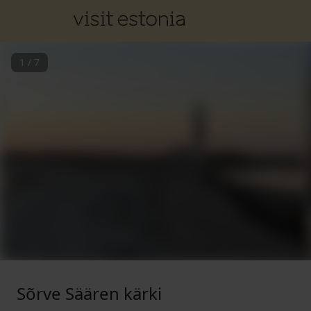
1
/
7
Sõrve Säären kärki