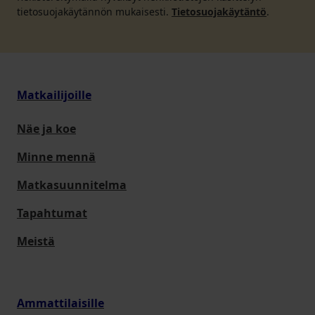
tietosuojakäytännön mukaisesti.
Tietosuojakäytäntö
.
Matkailijoille
Näe ja koe
Minne mennä
Matkasuunnitelma
Tapahtumat
Meistä
Ammattilaisille