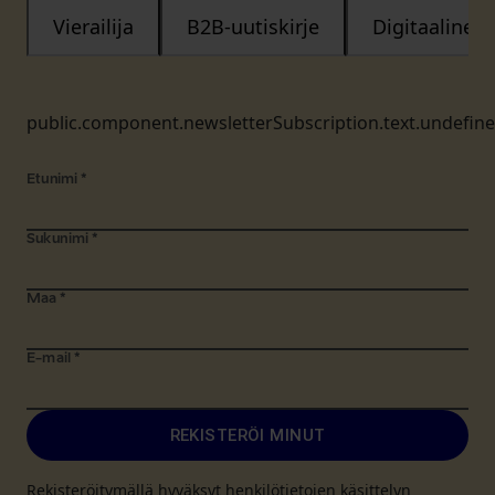
Vierailija
B2B-uutiskirje
Digitaalinen
public.component.newsletterSubscription.text.undefin
Etunimi
*
Sukunimi
*
Maa
*
E-mail
*
REKISTERÖI MINUT
Rekisteröitymällä hyväksyt henkilötietojen käsittelyn