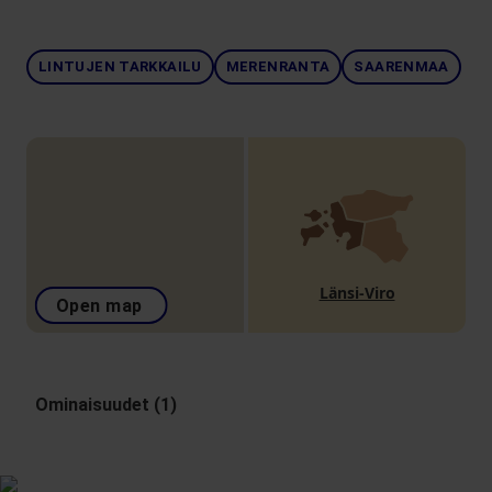
LINTUJEN TARKKAILU
MERENRANTA
SAARENMAA
Länsi-Viro
Open map
Ominaisuudet (1)