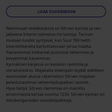
LISÄÄ SUOSIKKEIHIN
Niemimaan eteläkärjessä on Sõrven kynnäs ja sen
jatkeena Irbenin salmessa rivi luotoja. Tarinan
mukaan luodot syntyivät, kun Suur Tõll heitti
kivenlohkareita karkottaessaan pirua maalta.
Painavimmat lohkareet putosivat lähemmäs ja
kevyemmät kauemmas.
Kynnäksen kärjessä on kesäisin ravintola ja
vierailukeskus. Majakalta eteenpäin löydät edellisen
vuosisadan alussa rakennetun Sõrven majakan
pelastusaseman veteenlaskupaikan rauniot.
Hyvä tietää: Sõrven niemimaa on mainittu
ensimmäistä kertaa vuonna 1234. Sõrven kynnäs on
lintubongareiden suosikkipaikkoja.