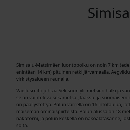
Simis
Simisalu-Matsimäen luontopolku on noin 7 km (ede
enintään 14 km) pituinen retki Järvamaalla, Aegvii
virkistysalueen reunalla.
Vaellusreitti johtaa Seli-suon yli, metsien halki ja vanh
se on vaihteleva sekametsä-, laakso- ja suomaisemin
on päällystettyä. Polun varrella on 16 infotaulua, jotk
maiseman ominaispiirteistä. Polun alussa on 18 met
näkötorni, ja polun keskellä on näköalatasanne, josta
soita.