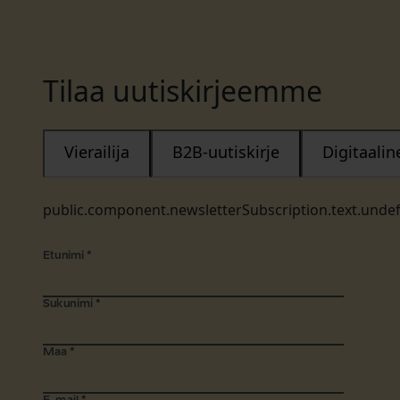
Tilaa uutiskirjeemme
Vierailija
B2B-uutiskirje
Digitaali
public.component.newsletterSubscription.text.unde
Etunimi
*
Sukunimi
*
Maa
*