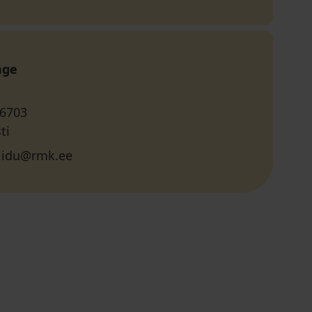
age
 6703
ti
viidu@rmk.ee