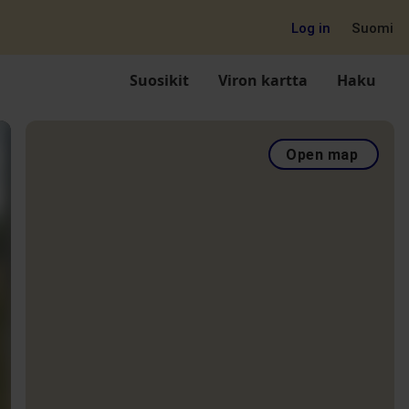
Log in
Suomi
Suosikit
Viron kartta
Haku
Open map