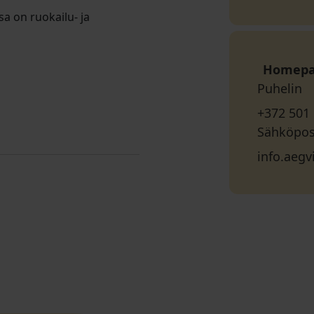
sa on ruokailu- ja
Homep
Puhelin
+372 501
Sähköpos
info.aeg