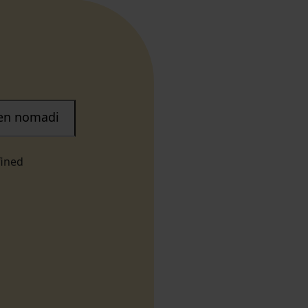
nen nomadi
fined