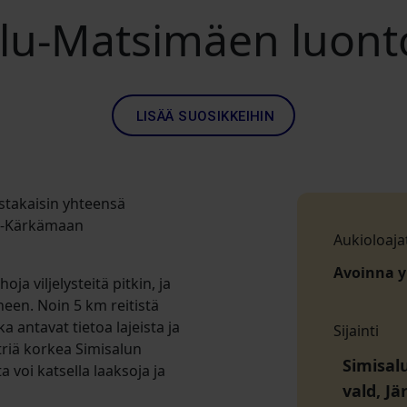
alu-Matsimäen luont
LISÄÄ SUOSIKKEIHIN
stakaisin yhteensä
du-Kärkämaan
Aukioloaja
Avoinna 
oja viljelysteitä pitkin, ja
een. Noin 5 km reitistä
a antavat tietoa lajeista ja
Sijainti
riä korkea Simisalun
Simisal
 voi katsella laaksoja ja
vald, J