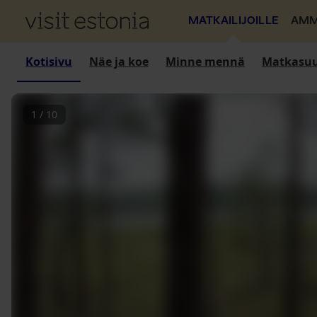
MATKAILIJOILLE
AMM
Kotisivu
Näe ja koe
Minne mennä
Matkasuu
1
/
10