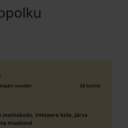
opolku
t
ympäri vuoden
24 tuntia
u matkakodu, Vetepere küla, Järva
ärva maakond