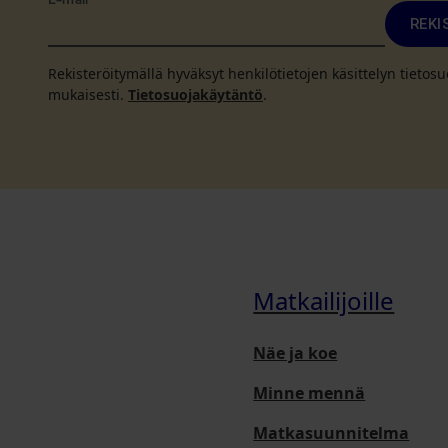
E-mail
*
REKI
Rekisteröitymällä hyväksyt henkilötietojen käsittelyn tieto
mukaisesti.
Tietosuojakäytäntö
.
Matkailijoille
Näe ja koe
Minne mennä
Matkasuunnitelma