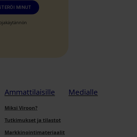
STERÖI MINUT
suojakäytännön
Ammattilaisille
Medialle
Miksi Viroon?
Tutkimukset ja tilastot
Markkinointimateriaalit