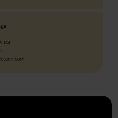
age
 9944
ti
eeteed.com