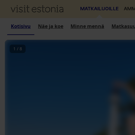
MATKAILIJOILLE
AMM
Kotisivu
Näe ja koe
Minne mennä
Matkasuu
1
/
8