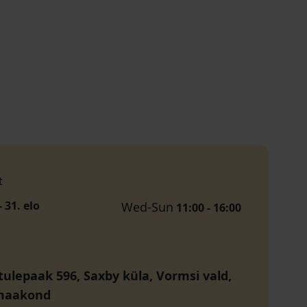
t
 31. elo
Wed-Sun
11:00 - 16:00
tulepaak 596, Saxby küla, Vormsi vald,
maakond