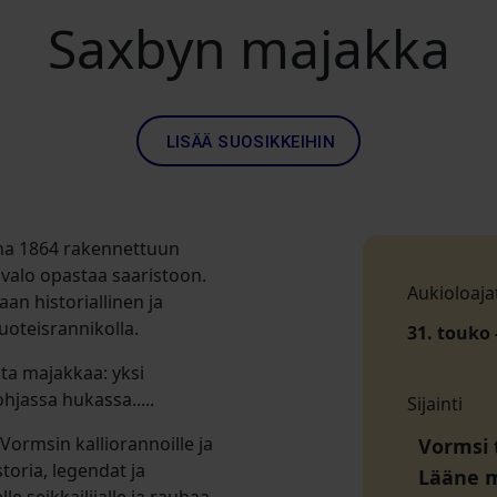
Saxbyn majakka
LISÄÄ SUOSIKKEIHIN
na 1864 rakennettuun
valo opastaa saaristoon.
Aukioloaja
n historiallinen ja
uoteisrannikolla.
31. touko -
ta majakkaa: yksi
hjassa hukassa.....
Sijainti
rmsin kalliorannoille ja
Vormsi 
toria, legendat ja
Lääne 