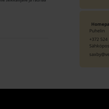
e seikkailijalle ja rauhaa
Homep
Puhelin
+372 524
Sähköpos
saxby@v