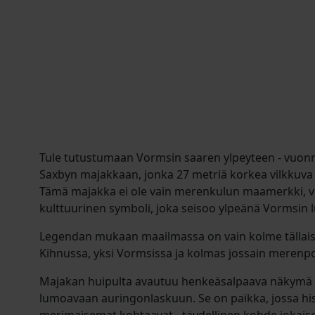
Tule tutustumaan Vormsin saaren ylpeyteen - vuon
Saxbyn majakkaan, jonka 27 metriä korkea vilkkuva 
Tämä majakka ei ole vain merenkulun maamerkki, vaa
kulttuurinen symboli, joka seisoo ylpeänä Vormsin l
Legendan mukaan maailmassa on vain kolme tällais
Kihnussa, yksi Vormsissa ja kolmas jossain merenpo
Majakan huipulta avautuu henkeäsalpaava näkymä Vo
lumoavaan auringonlaskuun. Se on paikka, jossa his