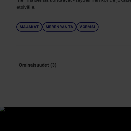
merimaisemat kohtaavat - täydellinen kohde jokaisell
etsivälle.
MAJAKAT
MERENRANTA
VORMSI
Ominaisuudet (3)