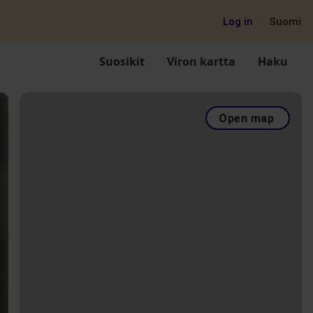
Log in
Suomi
Suosikit
Viron kartta
Haku
Open map