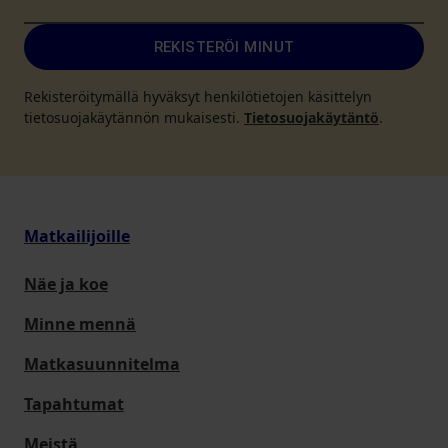
REKISTERÖI MINUT
Rekisteröitymällä hyväksyt henkilötietojen käsittelyn
tietosuojakäytännön mukaisesti.
Tietosuojakäytäntö
.
Matkailijoille
Näe ja koe
Minne mennä
Matkasuunnitelma
Tapahtumat
Meistä