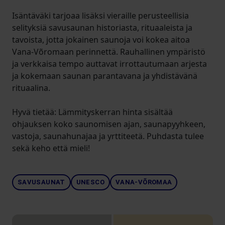
Isäntäväki tarjoaa lisäksi vieraille perusteellisia
selityksiä savusaunan historiasta, rituaaleista ja
tavoista, jotta jokainen saunoja voi kokea aitoa
Vana-Võromaan perinnettä. Rauhallinen ympäristö
ja verkkaisa tempo auttavat irrottautumaan arjesta
ja kokemaan saunan parantavana ja yhdistävänä
rituaalina.
Hyvä tietää: Lämmityskerran hinta sisältää
ohjauksen koko saunomisen ajan, saunapyyhkeen,
vastoja, saunahunajaa ja yrttiteetä. Puhdasta tulee
sekä keho että mieli!
SAVUSAUNAT
UNESCO
VANA-VÕROMAA