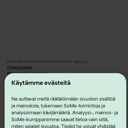
Estonian Business and Innovation Agency
Yhteystiedot
Yhteistyökumppanit
Käyttöehdot
Käytämme evästeitä
Eväste- ja tietosuojakäytäntö
Ne auttavat meitä räätälöimään sivuston sisältöä
ja mainoksia, tukemaan SoMe-toimintoja ja
analysoimaan kävijämääriä. Analyysi-, mainos- ja
SoMe-kumppanimme saavat tietoa vain siitä,
miten selailet sivustoa. Tiedot he voivat yhdistää