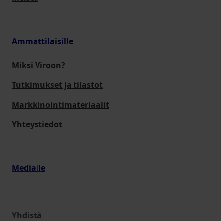
Ammattilaisille
Miksi Viroon?
Tutkimukset ja tilastot
Markkinointimateriaalit
Yhteystiedot
Medialle
Yhdistä