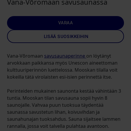
Vana-Võromaan savusaunassa
VARAA
LISÄÄ SUOSIKKEIHIN
Vana-Võromaan
savusaunaperinne
on löytänyt
arvokkaan paikkansa myös Unescon aineettoman
kulttuuriperinnön luettelossa. Mooskan tilalla voit
kokeilla tätä virolaisten esi-isien perinnettä itse.
Perinteiden mukainen saunonta kestää vähintään 3
tuntia. Mooskan tilan savusauna sopii hyvin 8
saunojalle. Vahvaa puun tuoksua täydentää
saunassa savustetun lihan, koivuvihdan ja
saunahunajan tuoksahdus. Sauna sijaitsee lammen
rannalla, jossa voit talvella pulahtaa avantoon.