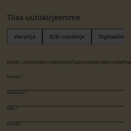
Tilaa uutiskirjeemme
Vierailija
B2B-uutiskirje
Digitaalinen
public.component.newsletterSubscription.text.undefin
Etunimi
*
Sukunimi
*
Maa
*
E-mail
*