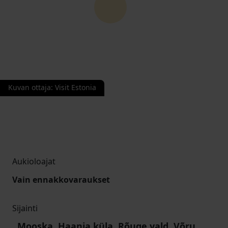
Kuvan ottaja
:
Visit Estonia
Aukioloajat
Vain ennakkovaraukset
Sijainti
Mooska, Haanja küla, Rõuge vald, Võru