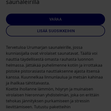
saunaleirillä
VARAA
LISÄÄ SUOSIKKEIHIN
Tervetuloa Urumarjan saunaleirille, jossa
kunniasijalla ovat virolaiset saunatavat. Täällä voi
nauttia täydellisestä omasta rauhasta luonnon
helmassa. Jättäkää puhelimenne kotiin ja irrottakaa
pistoke pistorasiasta nauttiaksenne ajasta itsensä
kanssa. Kuunnelkaa linnunlaulua ja metsän kahinaa
ja ihailkaa tähtitaivasta.
Koette ihollanne lämmön, höyryn ja muinaisen
virolaisen hieronnan yhdistelmän, joka on erittäin
tehokas jännityksen purkamiseen ja stressin
lievittämiseen. Tutustu paketteihin