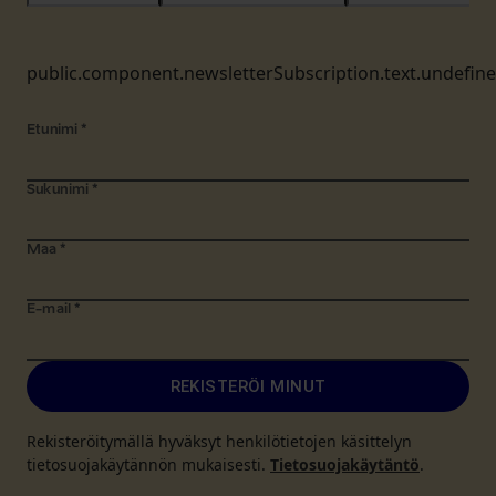
public.component.newsletterSubscription.text.undefin
Etunimi
*
Sukunimi
*
Maa
*
E-mail
*
REKISTERÖI MINUT
Rekisteröitymällä hyväksyt henkilötietojen käsittelyn
tietosuojakäytännön mukaisesti.
Tietosuojakäytäntö
.