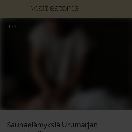
1
/
6
Saunaelämyksiä Urumarjan