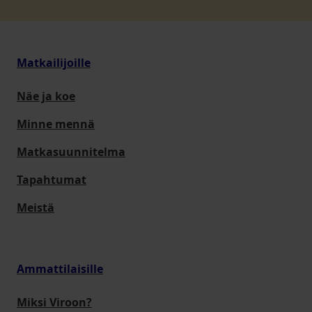
Matkailijoille
Näe ja koe
Minne mennä
Matkasuunnitelma
Tapahtumat
Meistä
Ammattilaisille
Miksi Viroon?