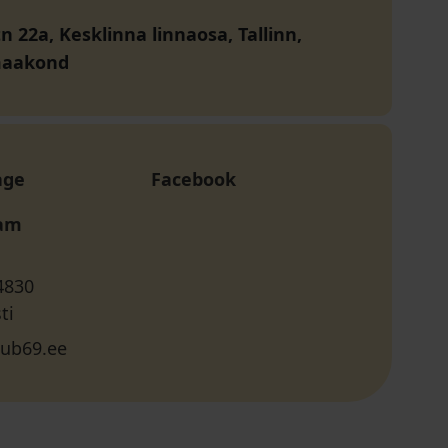
n 22a, Kesklinna linnaosa, Tallinn,
maakond
age
Facebook
ram
4830
ti
ub69.ee