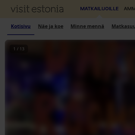
MATKAILIJOILLE
AMM
Kotisivu
Näe ja koe
Minne mennä
Matkasuu
1
/
13