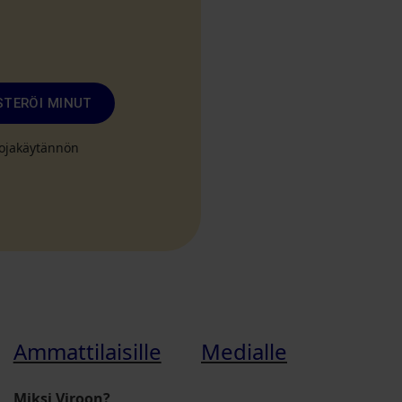
STERÖI MINUT
suojakäytännön
Ammattilaisille
Medialle
Miksi Viroon?