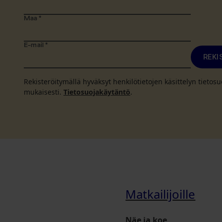
Maa
*
E-mail
*
REKI
Rekisteröitymällä hyväksyt henkilötietojen käsittelyn tieto
mukaisesti.
Tietosuojakäytäntö
.
Matkailijoille
Näe ja koe