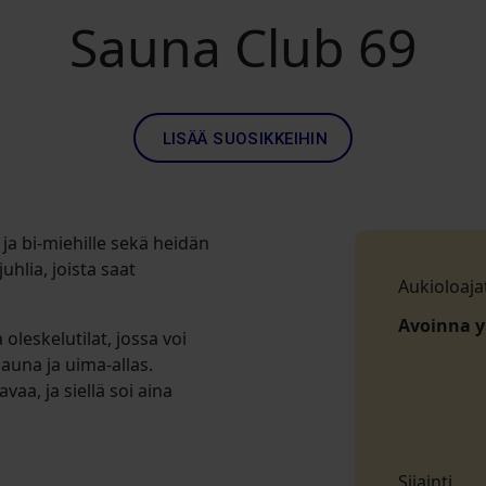
Sauna Club 69
LISÄÄ SUOSIKKEIHIN
a bi-miehille sekä heidän
juhlia, joista saat
Aukioloaja
Avoinna 
 oleskelutilat, jossa voi
auna ja uima-allas.
vaa, ja siellä soi aina
Sijainti