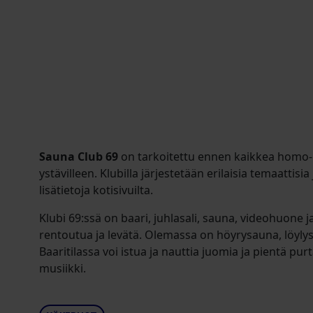
Sauna Club 69
on tarkoitettu ennen kaikkea homo- j
ystävilleen. Klubilla järjestetään erilaisia temaattisia 
lisätietoja kotisivuilta.
Klubi 69:ssä on baari, juhlasali, sauna, videohuone ja
rentoutua ja levätä. Olemassa on höyrysauna, löylys
Baaritilassa voi istua ja nauttia juomia ja pientä purta
musiikki.