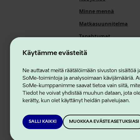
Minne mennä
Matkasuunnitelma
Tapahtumat
Meistä
Käytämme evästeitä
Ne auttavat meitä räätälöimään sivuston sisältöä
SoMe-toimintoja ja analysoimaan kävijämääriä. An
Estonian Business and In
SoMe-kumppanimme saavat tietoa vain siitä, miten 
Tiedot he voivat yhdistää muuhun dataan, jota olet
kerätty, kun olet käyttänyt heidän palvelujaan.
SALLI KAIKKI
MUOKKAA EVÄSTEASETUKSIASI