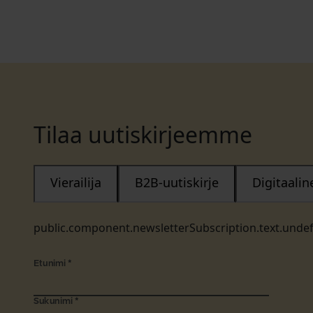
Tilaa uutiskirjeemme
Vierailija
B2B-uutiskirje
Digitaali
public.component.newsletterSubscription.text.unde
Etunimi
*
Sukunimi
*