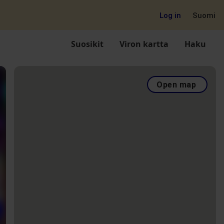
Log in
Suomi
Suosikit
Viron kartta
Haku
Open map