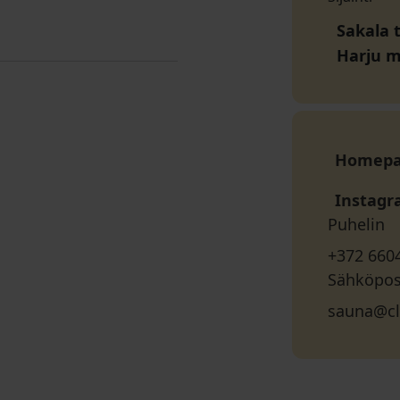
Sakala t
Harju 
Homep
Instag
Puhelin
+372 660
Sähköpos
sauna@cl