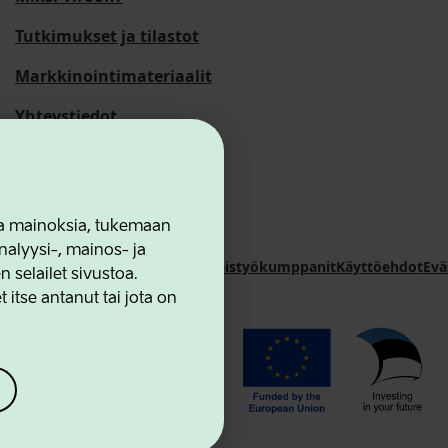
Tutkimukset ja tilastot
Markkinointimateriaalit
Yhteystiedot
 ja mainoksia, tukemaan
alyysi-, mainos- ja
novation Agency
Yhteystiedot
Yhteistyökumppanit
Käyttöehdot
Evä
selailet sivustoa.
 itse antanut tai jota on