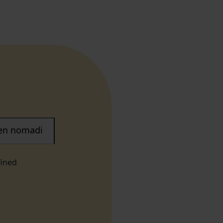
nen nomadi
fined