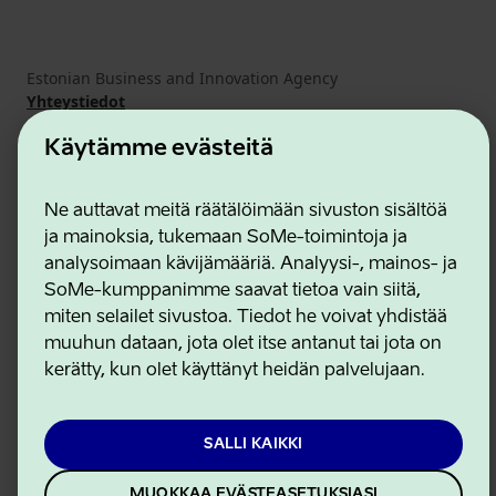
Estonian Business and Innovation Agency
Yhteystiedot
Yhteistyökumppanit
Käyttöehdot
Käytämme evästeitä
Eväste- ja tietosuojakäytäntö
Ne auttavat meitä räätälöimään sivuston sisältöä
ja mainoksia, tukemaan SoMe-toimintoja ja
analysoimaan kävijämääriä. Analyysi-, mainos- ja
SoMe-kumppanimme saavat tietoa vain siitä,
miten selailet sivustoa. Tiedot he voivat yhdistää
muuhun dataan, jota olet itse antanut tai jota on
kerätty, kun olet käyttänyt heidän palvelujaan.
SALLI KAIKKI
MUOKKAA EVÄSTEASETUKSIASI