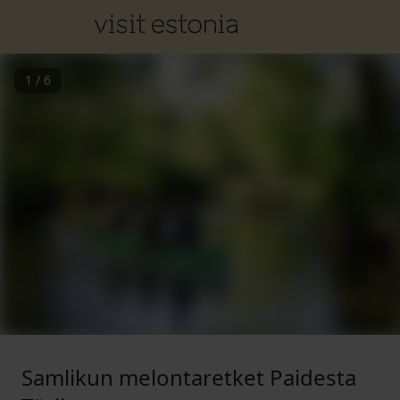
1
/
6
Samlikun melontaretket Paidesta