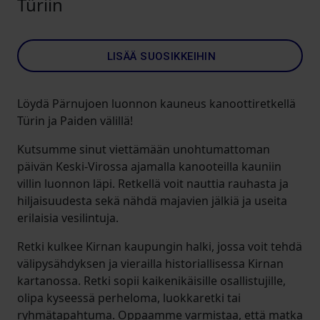
Türiin
LISÄÄ SUOSIKKEIHIN
Löydä Pärnujoen luonnon kauneus kanoottiretkellä
Türin ja Paiden välillä!
Kutsumme sinut viettämään unohtumattoman
päivän Keski-Virossa ajamalla kanooteilla kauniin
villin luonnon läpi. Retkellä voit nauttia rauhasta ja
hiljaisuudesta sekä nähdä majavien jälkiä ja useita
erilaisia vesilintuja.
Retki kulkee Kirnan kaupungin halki, jossa voit tehdä
välipysähdyksen ja vierailla historiallisessa Kirnan
kartanossa. Retki sopii kaikenikäisille osallistujille,
olipa kyseessä perheloma, luokkaretki tai
ryhmätapahtuma. Oppaamme varmistaa, että matka