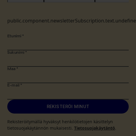
public.component.newsletterSubscription.text.undefin
Etunimi
*
Sukunimi
*
Maa
*
E-mail
*
REKISTERÖI MINUT
Rekisteröitymällä hyväksyt henkilötietojen käsittelyn
tietosuojakäytännön mukaisesti.
Tietosuojakäytäntö
.