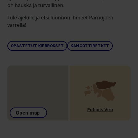
on hauska ja turvallinen.
Tule ajelulle ja etsi luonnon ihmeet Pärnujoen
varrella!
OPASTETUT KIERROKSET
KANOOTTIRETKET
Pohjois-Viro
Open map