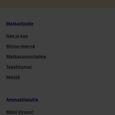
Matkailijoille
Näe ja koe
Minne mennä
Matkasuunnitelma
Tapahtumat
Meistä
Ammattilaisille
Miksi Viroon?