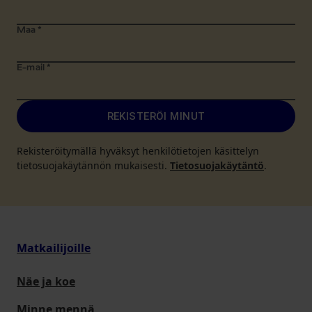
Maa
*
E-mail
*
REKISTERÖI MINUT
Rekisteröitymällä hyväksyt henkilötietojen käsittelyn
tietosuojakäytännön mukaisesti.
Tietosuojakäytäntö
.
Matkailijoille
Näe ja koe
Minne mennä