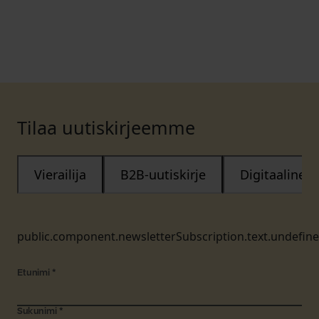
Tilaa uutiskirjeemme
Vierailija
B2B-uutiskirje
Digitaalinen
public.component.newsletterSubscription.text.undefin
Etunimi
*
Sukunimi
*