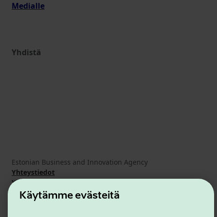
Medialle
Yhdistä
Estonian Business and Innovation Agency
Yhteystiedot
Yhteistyökumppanit
Käyttöehdot
Käytämme evästeitä
Eväste- ja tietosuojakäytäntö