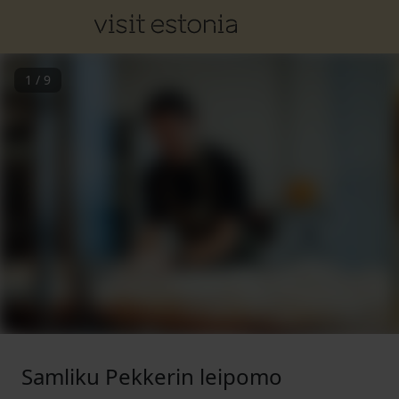
1
/
9
Samliku Pekkerin leipomo