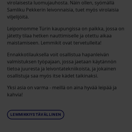
virolaisesta luomujauhosta. Näin ollen, syömällä
Samliku Pekkerin leivonnaisia, tuet myös virolaisia
viljelijöitä.
Leipomomme Türin kaupungissa on paikka, jossa on
jätetty tilaa hetken nauttimiselle ja otettu aikaa
maistamiseen. Lemmikit ovat tervetulleita!
Ennakkotilauksella voit osallistua hapanleivän
valmistuksen työpajaan, jossa jaetaan käytännön
tietoa juuresta ja leivontatekniikoista, ja jokainen
osallistuja saa myös itse kädet taikinaksi.
Yksi asia on varma - meillä on aina hyvää leipää ja
kahvia!
LEMMIKKIYSTÄVÄLLINEN