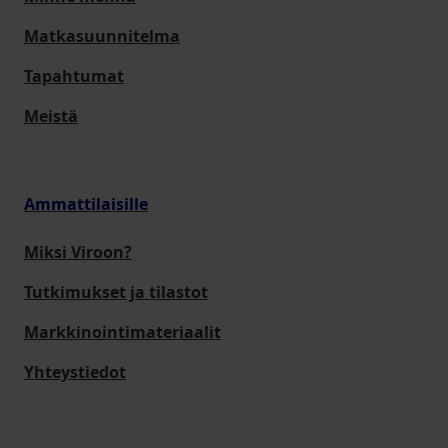
Matkasuunnitelma
Tapahtumat
Meistä
Ammattilaisille
Miksi Viroon?
Tutkimukset ja tilastot
Markkinointimateriaalit
Yhteystiedot