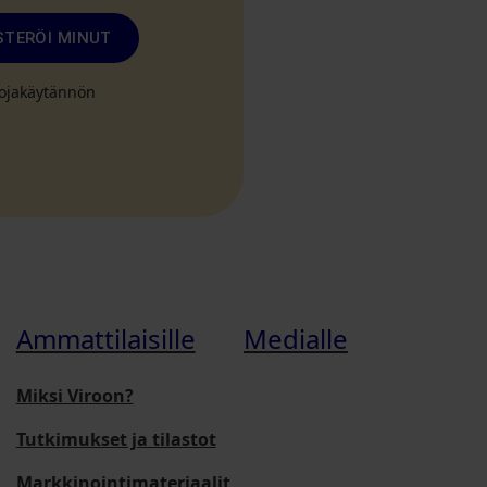
STERÖI MINUT
suojakäytännön
Ammattilaisille
Medialle
Miksi Viroon?
Tutkimukset ja tilastot
Markkinointimateriaalit