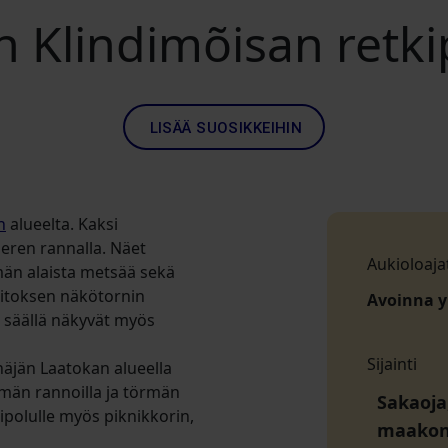
n Klindimõisan retki
LISÄÄ SUOSIKKEIHIN
n
alueelta. Kaksi
meren rannalla. Näet
Aukioloaja
män alaista metsää sekä
laitoksen näkötornin
Avoinna 
a säällä näkyvät myös
Sijainti
näjän Laatokan alueella
rmän rannoilla ja törmän
Sakaoja,
kipolulle myös piknikkorin,
maako