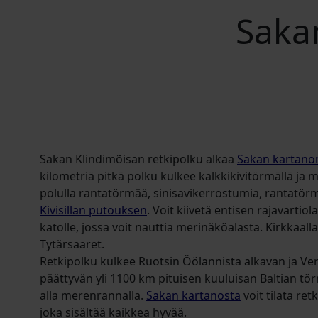
Saka
Sakan Klindimõisan retkipolku alkaa
Sakan kartano
kilometriä pitkä polku kulkee kalkkikivitörmällä ja 
polulla rantatörmää, sinisavikerrostumia, rantatör
Kivisillan putouksen
. Voit kiivetä entisen rajavartio
katolle, jossa voit nauttia merinäköalasta. Kirkkaall
Tytärsaaret.
Retkipolku kulkee Ruotsin Öölannista alkavan ja Ve
päättyvän yli 1100 km pituisen kuuluisan Baltian tö
alla merenrannalla.
Sakan kartanosta
voit tilata ret
joka sisältää kaikkea hyvää.