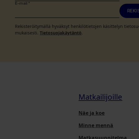
E-mail
*
REKI
Rekisteröitymällä hyväksyt henkilötietojen käsittelyn tieto
mukaisesti.
Tietosuojakäytäntö
.
Matkailijoille
Näe ja koe
Minne mennä
Matkasuunnitelma