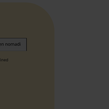
nen nomadi
fined