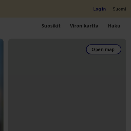
Log in
Suomi
Suosikit
Viron kartta
Haku
Open map