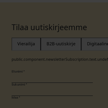
Tilaa uutiskirjeemme
Vierailija
B2B-uutiskirje
Digitaali
public.component.newsletterSubscription.text.unde
Etunimi
*
Sukunimi
*
Maa
*