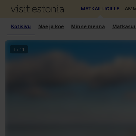
MATKAILIJOILLE
AMM
Kotisivu
Näe ja koe
Minne mennä
Matkasuu
1
/
11