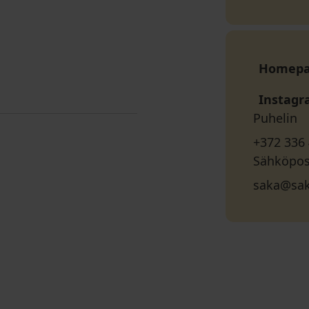
Homep
Instag
Puhelin
+372 336
Sähköpos
saka@sak