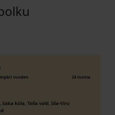
polku
t
ympäri vuoden
24 tuntia
 Saka küla, Toila vald, Ida-Viru
nd