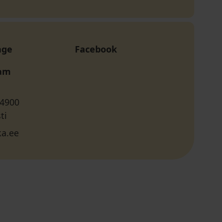
age
Facebook
ram
 4900
ti
a.ee