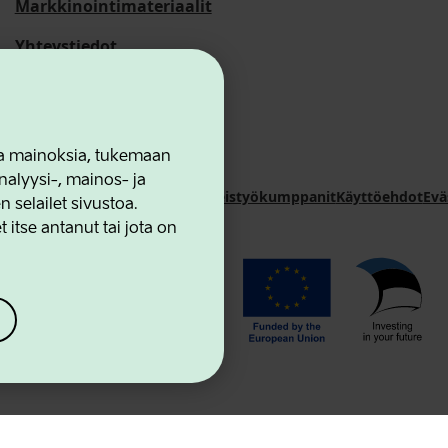
Markkinointimateriaalit
Yhteystiedot
 ja mainoksia, tukemaan
alyysi-, mainos- ja
novation Agency
Yhteystiedot
Yhteistyökumppanit
Käyttöehdot
Evä
selailet sivustoa.
 itse antanut tai jota on