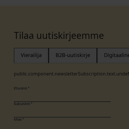
Tilaa uutiskirjeemme
Vierailija
B2B-uutiskirje
Digitaali
public.component.newsletterSubscription.text.unde
Etunimi
*
Sukunimi
*
Maa
*