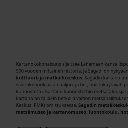
Kartanokokonaisuus sijaitsee Lahemaan kansallispui
500 vuoden mittainen historia, ja Sagadi on nykyää
kulttuuri- ja matkailukeskus
. Sagadin kartano on
sivurakennuksia on paljon, ja tiet, puistokäytävät, 
kunnostettu. Kartano kunnostettiin metsätalousjärje
kartano on tälläkin hetkellä valtion metsähallituks
Keskus, RMK) omistuksessa.
Sagadin metsäkeskuk
metsämuseo ja kartanomuseo, luontokoulu, hotelli