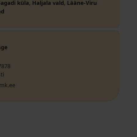
agadi küla, Haljala vald, Lääne-Viru
nd
age
7878
ti
mk.ee