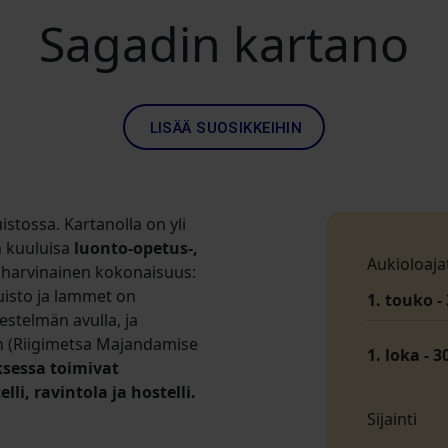
Sagadin kartano
LISÄÄ SUOSIKKEIHIN
stossa. Kartanolla on yli
n kuuluisa
luonto-opetus-,
Aukioloaja
 harvinainen kokonaisuus:
puisto ja lammet on
1. touko - 
stelmän avulla, ja
en (Riigimetsa Majandamise
1. loka - 3
sessa toimivat
, ravintola ja hostelli.
Sijainti