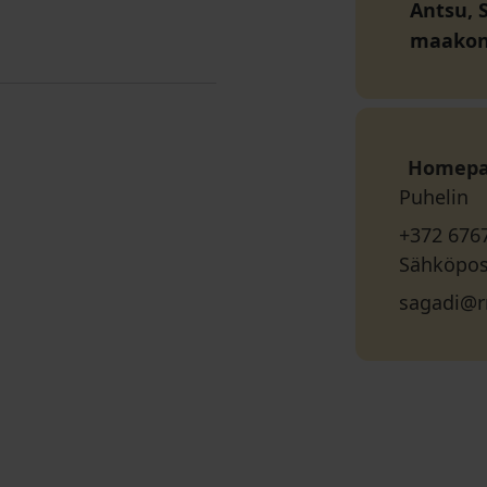
Antsu, S
maako
Homep
Puhelin
+372 676
Sähköpos
sagadi@r