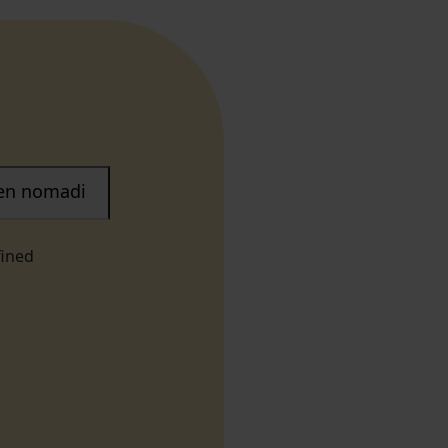
nen nomadi
fined