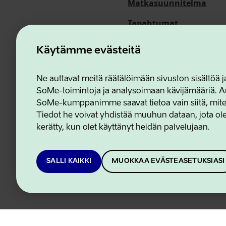
Matkasuunnitelma
Tapahtumat
Meistä
Käytämme evästeitä
Ne auttavat meitä räätälöimään sivuston sisältöä
SoMe-toimintoja ja analysoimaan kävijämääriä. An
Estonian Business and In
SoMe-kumppanimme saavat tietoa vain siitä, miten 
Tiedot he voivat yhdistää muuhun dataan, jota olet
kerätty, kun olet käyttänyt heidän palvelujaan.
SALLI KAIKKI
MUOKKAA EVÄSTEASETUKSIASI