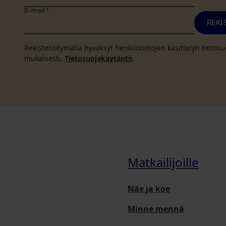
E-mail
*
REKI
Rekisteröitymällä hyväksyt henkilötietojen käsittelyn tieto
mukaisesti.
Tietosuojakäytäntö
.
Matkailijoille
Näe ja koe
Minne mennä