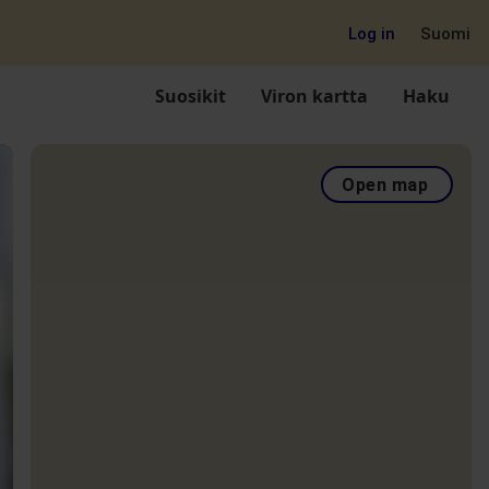
Log in
Suomi
Suosikit
Viron kartta
Haku
Open map