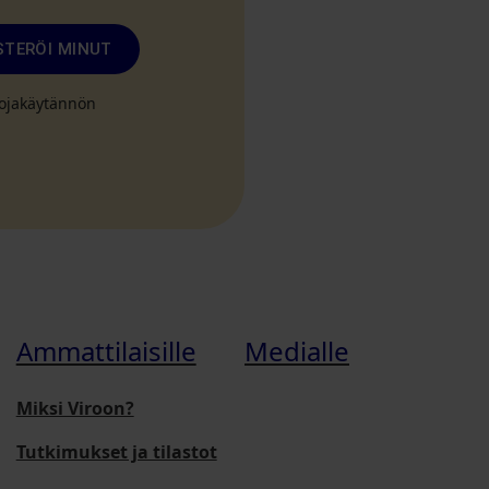
STERÖI MINUT
suojakäytännön
Ammattilaisille
Medialle
Miksi Viroon?
Tutkimukset ja tilastot