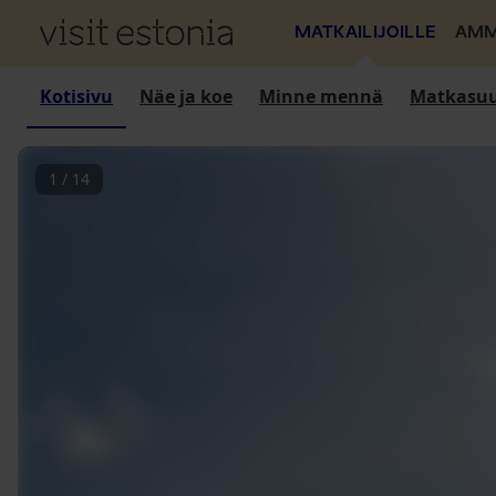
MATKAILIJOILLE
AMM
Kotisivu
Näe ja koe
Minne mennä
Matkasuu
1
/
14