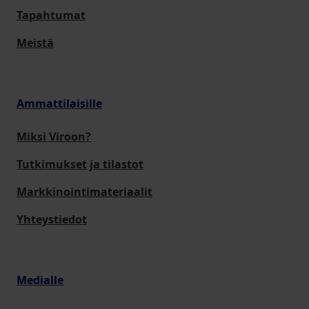
Tapahtumat
Meistä
Ammattilaisille
Miksi Viroon?
Tutkimukset ja tilastot
Markkinointimateriaalit
Yhteystiedot
Medialle