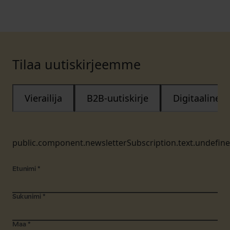
Tilaa uutiskirjeemme
Vierailija
B2B-uutiskirje
Digitaalinen
public.component.newsletterSubscription.text.undefin
Etunimi
*
Sukunimi
*
Maa
*