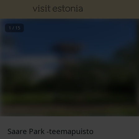
1
/
15
Saare Park -teemapuisto