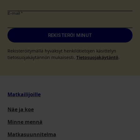
E-mail
*
REKISTERÖI MINUT
Rekisteröitymällä hyväksyt henkilötietojen käsittelyn
tietosuojakäytännön mukaisesti.
Tietosuojakäytäntö
.
Matkailijoille
Näe ja koe
Minne mennä
Matkasuunnitelma