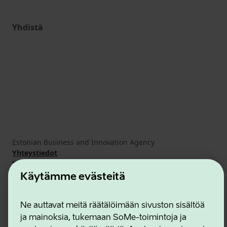
Yhdistä
Estonian Business and Innovation Agency
Yhteystiedot
Yhteistyökumppanit
Käyttöehdot
Käytämme evästeitä
Eväste- ja tietosuojakäytäntö
Ne auttavat meitä räätälöimään sivuston sisältöä
ja mainoksia, tukemaan SoMe-toimintoja ja