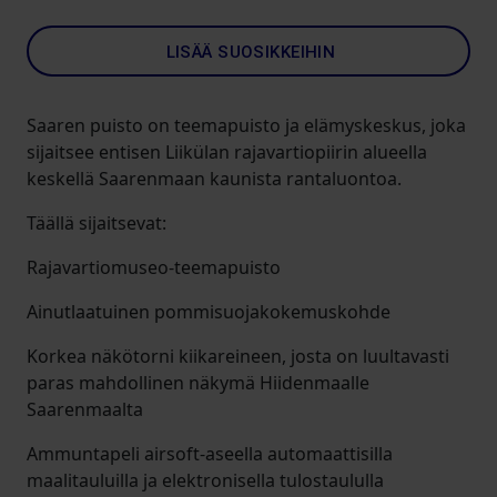
LISÄÄ SUOSIKKEIHIN
Saaren puisto on teemapuisto ja elämyskeskus, joka
sijaitsee entisen Liikülan rajavartiopiirin alueella
keskellä Saarenmaan kaunista rantaluontoa.
Täällä sijaitsevat:
Rajavartiomuseo-teemapuisto
Ainutlaatuinen pommisuojakokemuskohde
Korkea näkötorni kiikareineen, josta on luultavasti
paras mahdollinen näkymä Hiidenmaalle
Saarenmaalta
Ammuntapeli airsoft-aseella automaattisilla
maalitauluilla ja elektronisella tulostaululla