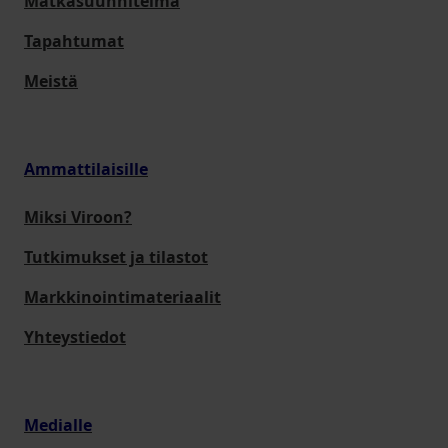
Matkasuunnitelma
Tapahtumat
Meistä
Ammattilaisille
Miksi Viroon?
Tutkimukset ja tilastot
Markkinointimateriaalit
Yhteystiedot
Medialle