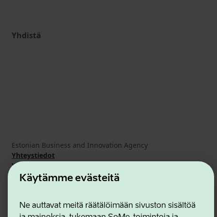
Yhdistä
Estonian Business and Innovation Agency
Yhteystiedot
Yhteistyökumppanit
Käyttöehdot
Käytämme evästeitä
Eväste- ja tietosuojakäytäntö
Ne auttavat meitä räätälöimään sivuston sisältöä