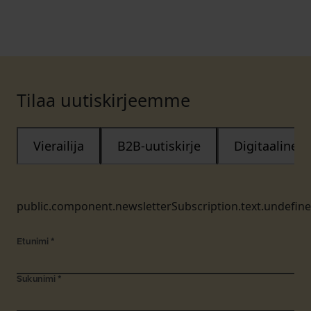
Tilaa uutiskirjeemme
Vierailija
B2B-uutiskirje
Digitaalinen
public.component.newsletterSubscription.text.undefin
Etunimi
*
Sukunimi
*