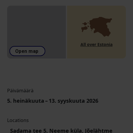
All over Estonia
Open map
Päivämäärä
5. heinäkuuta
–
13. syyskuuta
2026
Locations
Sadama tee 5, Neeme küla, Jõelähtme