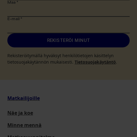
Maa
*
E-mail
*
REKISTERÖI MINUT
Rekisteröitymällä hyväksyt henkilötietojen käsittelyn
tietosuojakäytännön mukaisesti.
Tietosuojakäytäntö
.
Matkailijoille
Näe ja koe
Minne mennä