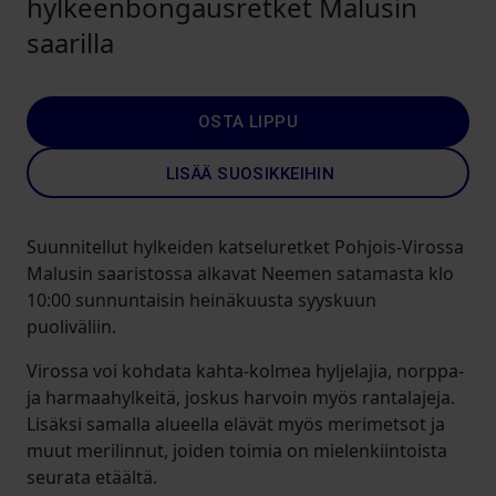
hylkeenbongausretket Malusin
saarilla
OSTA LIPPU
LISÄÄ SUOSIKKEIHIN
Suunnitellut hylkeiden katseluretket Pohjois-Virossa
Malusin saaristossa alkavat Neemen satamasta klo
10:00 sunnuntaisin heinäkuusta syyskuun
puoliväliin.
Virossa voi kohdata kahta-kolmea hyljelajia, norppa-
ja harmaahylkeitä, joskus harvoin myös rantalajeja.
Lisäksi samalla alueella elävät myös merimetsot ja
muut merilinnut, joiden toimia on mielenkiintoista
seurata etäältä.