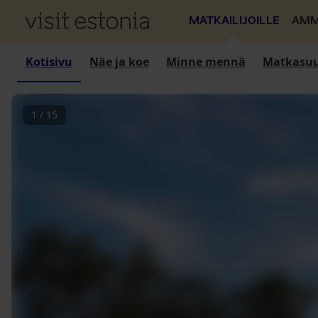
MATKAILIJOILLE
AMM
Kotisivu
Näe ja koe
Minne mennä
Matkasuu
1
/
15