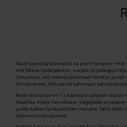
R
Nauti kauniista luonnosta, tai poimi syksyisin reitin 
Voit liikkua täällä jalkaisin, suksilla tai polkupyöräl
Ohepaluun, voit mennä katsomaan Udrikun järvijä t
Mõndavereen, Viitnaan tai Lahemaan kansallispuist
Reitin ensimmäinen 1,5 kilometrin pituinen osa on
maastoa, mutta saavuttuaan Valgejõelle se nousee R
päällä kulkee hyväkuntoinen metsätie. Tämä reitin 
luonnonsuojelualueella.