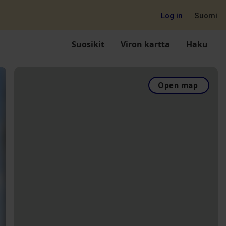
Log in
Suomi
Suosikit
Viron kartta
Haku
Open map