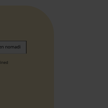
nen nomadi
fined