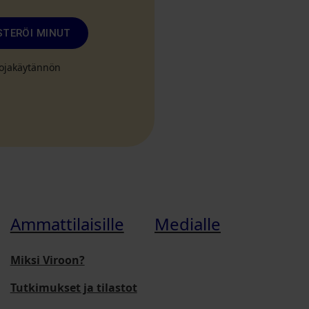
STERÖI MINUT
suojakäytännön
Ammattilaisille
Medialle
Miksi Viroon?
Tutkimukset ja tilastot