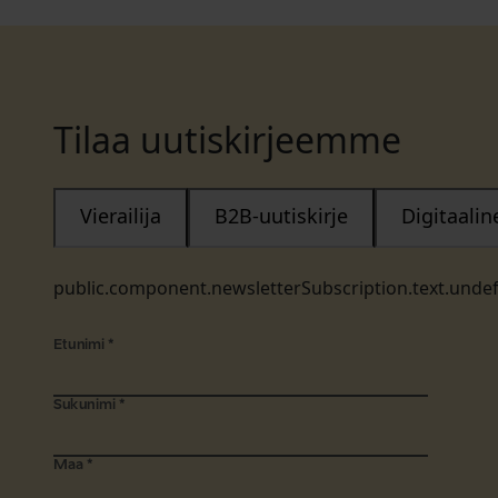
Tilaa uutiskirjeemme
Vierailija
B2B-uutiskirje
Digitaali
public.component.newsletterSubscription.text.unde
Etunimi
*
Sukunimi
*
Maa
*