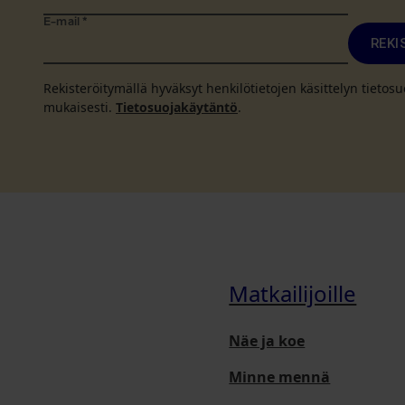
E-mail
*
REKI
Rekisteröitymällä hyväksyt henkilötietojen käsittelyn tieto
mukaisesti.
Tietosuojakäytäntö
.
Matkailijoille
Näe ja koe
Minne mennä