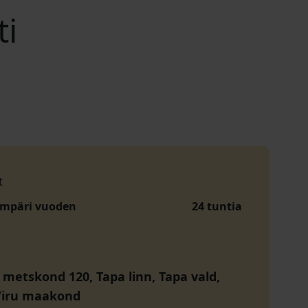
ti
t
ympäri vuoden
24 tuntia
 metskond 120, Tapa linn, Tapa vald,
Viru maakond