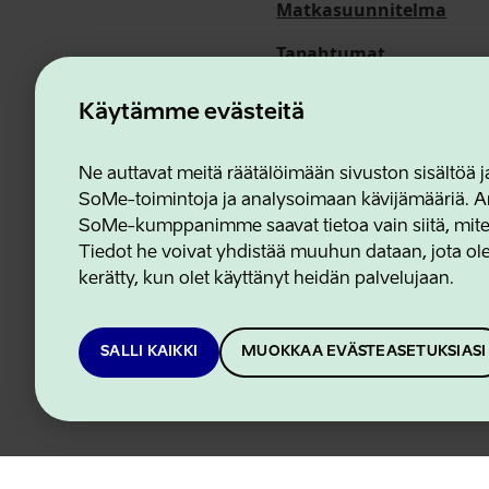
Matkasuunnitelma
Tapahtumat
Meistä
Käytämme evästeitä
Ne auttavat meitä räätälöimään sivuston sisältöä
SoMe-toimintoja ja analysoimaan kävijämääriä. An
Estonian Business and In
SoMe-kumppanimme saavat tietoa vain siitä, miten 
Tiedot he voivat yhdistää muuhun dataan, jota olet
kerätty, kun olet käyttänyt heidän palvelujaan.
SALLI KAIKKI
MUOKKAA EVÄSTEASETUKSIASI