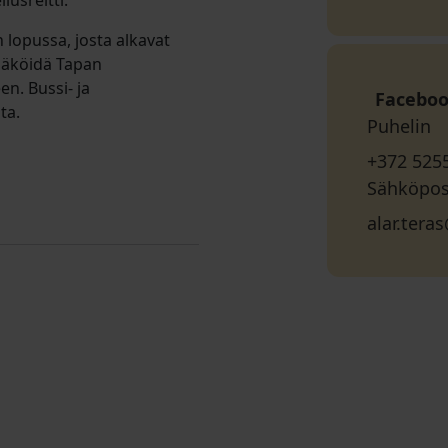
usreitti.
 lopussa, josta alkavat
ysäköidä Tapan
een. Bussi- ja
Facebo
ta.
Puhelin
+372 525
Sähköpos
alar.ter