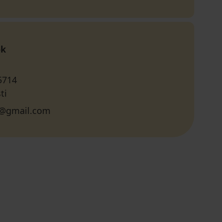
ok
5714
ti
as@gmail.com