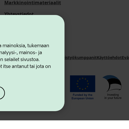
Markkinointimateriaalit
Yhteystiedot
 ja mainoksia, tukemaan
alyysi-, mainos- ja
novation Agency
Yhteystiedot
Yhteistyökumppanit
Käyttöehdot
Evä
selailet sivustoa.
 itse antanut tai jota on