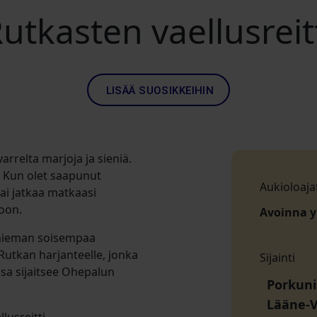
utkasten vaellusreit
LISÄÄ SUOSIKKEIHIN
varrelta marjoja ja sieniä.
lä. Kun olet saapunut
Aukioloaja
ai jatkaa matkaasi
oon.
Avoinna 
 hieman soisempaa
utkan harjanteelle, jonka
Sijainti
osa sijaitsee Ohepalun
Porkuni
Lääne-