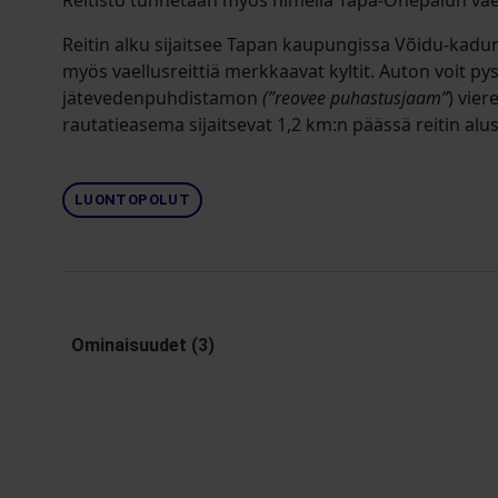
Reitistö tunnetaan myös nimellä Tapa-Ohepalun vaell
Reitin alku sijaitsee Tapan kaupungissa Võidu-kadun
myös vaellusreittiä merkkaavat kyltit. Auton voit p
jätevedenpuhdistamon
(”reovee puhastusjaam”
) vier
rautatieasema sijaitsevat 1,2 km:n päässä reitin alus
LUONTOPOLUT
Ominaisuudet (3)