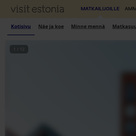
MATKAILIJOILLE
AMM
Kotisivu
Näe ja koe
Minne mennä
Matkasuu
1
/
12