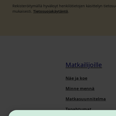
Rekisteröitymällä hyväksyt henkilötietojen käsittelyn tieto
mukaisesti.
Tietosuojakäytäntö
.
Matkailijoille
Näe ja koe
Minne mennä
Matkasuunnitelma
Tapahtumat