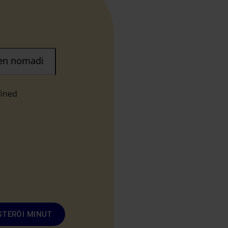
nen nomadi
fined
STERÖI MINUT