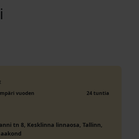
i
t
ympäri vuoden
24 tuntia
ni tn 8, Kesklinna linnaosa, Tallinn,
maakond