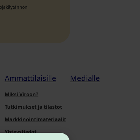
suojakäytännön
Ammattilaisille
Medialle
Miksi Viroon?
Tutkimukset ja tilastot
Markkinointimateriaalit
Yhteystiedot