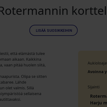
Rotermannin korttel
LISÄÄ SUOSIKKEIHIN
iestii, että elämästä tulee
omaan aikaan. Kaikkina
Aukioloaja
, vaan pitää huolen siitä,
Avoinna 
naapurista. Olipa se sitten
 kabaree. Lähde
Sijainti
n olet valmis. Sillä
ympäristöä sellaisena
Roterman
autittavaksi.
Harju 