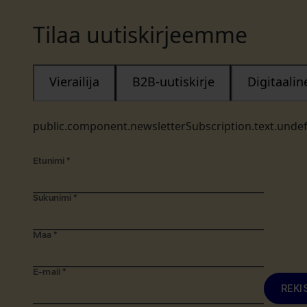
Tilaa uutiskirjeemme
Vierailija
B2B-uutiskirje
Digitaali
public.component.newsletterSubscription.text.unde
Etunimi
*
Sukunimi
*
Maa
*
E-mail
*
REKI