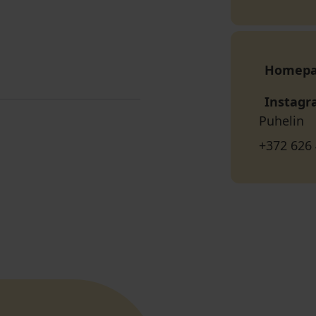
Homep
Instag
Puhelin
+372 626