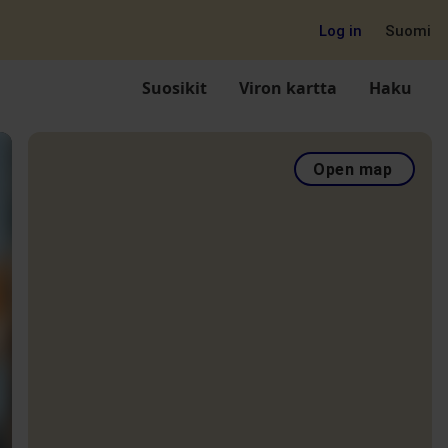
Log in
Suomi
Suosikit
Viron kartta
Haku
Open map