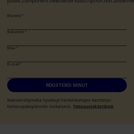
public.component.newsletterSubscription.text.undefin
Etunimi
*
Sukunimi
*
Maa
*
E-mail
*
REKISTERÖI MINUT
Rekisteröitymällä hyväksyt henkilötietojen käsittelyn
tietosuojakäytännön mukaisesti.
Tietosuojakäytäntö
.