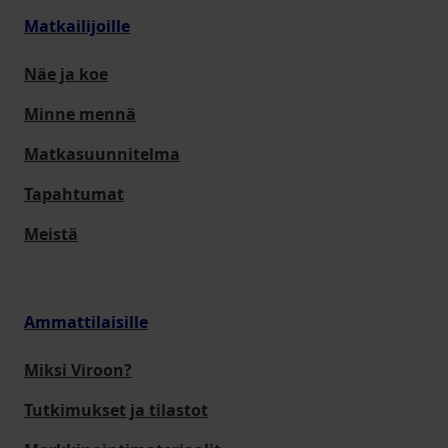
Matkailijoille
Näe ja koe
Minne mennä
Matkasuunnitelma
Tapahtumat
Meistä
Ammattilaisille
Miksi Viroon?
Tutkimukset ja tilastot