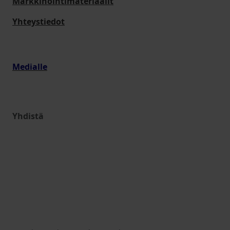
Markkinointimateriaalit
Yhteystiedot
Medialle
Yhdistä