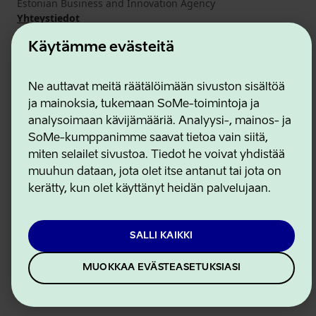
Estonian Business and Innovation Agency
Yhteystiedot
Yhteistyökumppanit
Käytämme evästeitä
Käyttöehdot
Eväste- ja tietosuojakäytäntö
Ne auttavat meitä räätälöimään sivuston sisältöä
ja mainoksia, tukemaan SoMe-toimintoja ja
analysoimaan kävijämääriä. Analyysi-, mainos- ja
SoMe-kumppanimme saavat tietoa vain siitä,
miten selailet sivustoa. Tiedot he voivat yhdistää
muuhun dataan, jota olet itse antanut tai jota on
kerätty, kun olet käyttänyt heidän palvelujaan.
SALLI KAIKKI
MUOKKAA EVÄSTEASETUKSIASI