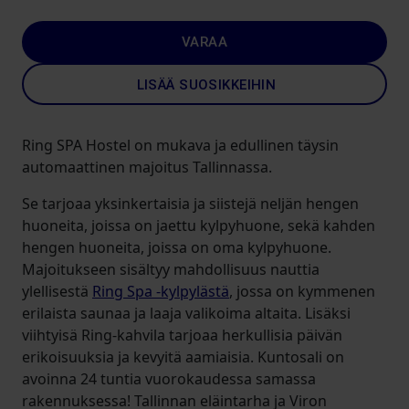
VARAA
LISÄÄ SUOSIKKEIHIN
Ring SPA Hostel on mukava ja edullinen täysin
automaattinen majoitus Tallinnassa.
Se tarjoaa yksinkertaisia ja siistejä neljän hengen
huoneita, joissa on jaettu kylpyhuone, sekä kahden
hengen huoneita, joissa on oma kylpyhuone.
Majoitukseen sisältyy mahdollisuus nauttia
ylellisestä
Ring Spa -kylpylästä
, jossa on kymmenen
erilaista saunaa ja laaja valikoima altaita. Lisäksi
viihtyisä Ring-kahvila tarjoaa herkullisia päivän
erikoisuuksia ja kevyitä aamiaisia. Kuntosali on
avoinna 24 tuntia vuorokaudessa samassa
rakennuksessa! Tallinnan eläintarha ja Viron